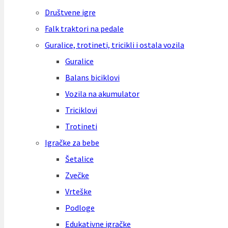
Društvene igre
Falk traktori na pedale
Guralice, trotineti, tricikli i ostala vozila
Guralice
Balans biciklovi
Vozila na akumulator
Triciklovi
Trotineti
Igračke za bebe
Šetalice
Zvečke
Vrteške
Podloge
Edukativne igračke