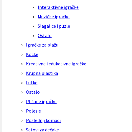
Interaktivne igračke
Muzičke igračke
Slagalice i puzle
Ostalo
Igračke za plažu
Kocke
Kreativne i edukativne igračke
Krupna plastika
Lutke
Ostalo
Plišane igračke
Polesie
Poslednji komadi
Setovi za dečake