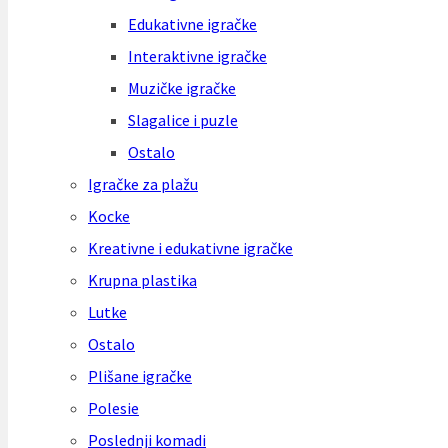
Edukativne igračke
Interaktivne igračke
Muzičke igračke
Slagalice i puzle
Ostalo
Igračke za plažu
Kocke
Kreativne i edukativne igračke
Krupna plastika
Lutke
Ostalo
Plišane igračke
Polesie
Poslednji komadi