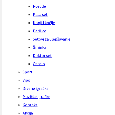
Posuđe
Kasa set
Konji i kočije
Perilice
Setovi za ulepšavanje
Šminka
Doktor set
Ostalo
Sport
Vipo
Drvene igračke
Muzičke igračke
Kontakt
Akcija