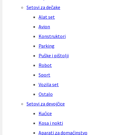
Setovi za dečake
Alat set
Avion
Konstruktori
Parking
Puške i pištolji
Robot
Sport
Vozila set
Ostalo
Setovi za devojčice
Kućice
Kosa i nokti
Aparati za domaćinstvo