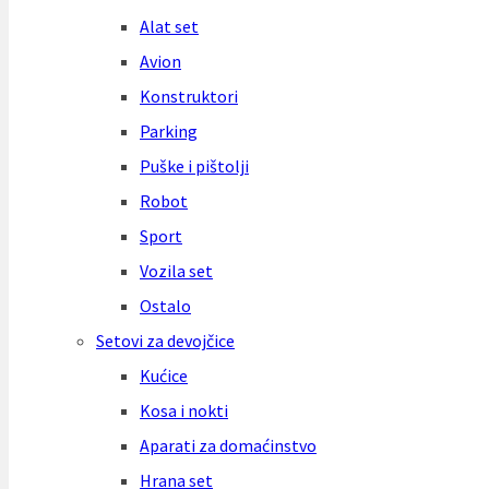
Alat set
Avion
Konstruktori
Parking
Puške i pištolji
Robot
Sport
Vozila set
Ostalo
Setovi za devojčice
Kućice
Kosa i nokti
Aparati za domaćinstvo
Hrana set