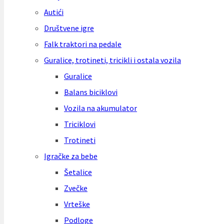
Autići
Društvene igre
Falk traktori na pedale
Guralice, trotineti, tricikli i ostala vozila
Guralice
Balans biciklovi
Vozila na akumulator
Triciklovi
Trotineti
Igračke za bebe
Šetalice
Zvečke
Vrteške
Podloge