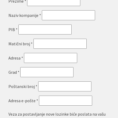
Prezime
*
Naziv kompanije
*
PIB
*
Matični broj
*
Adresa
*
Grad
*
Poštanski broj
*
Obavezno
Adresa e-pošte
*
Veza za postavljanje nove lozinke biće poslata na vašu