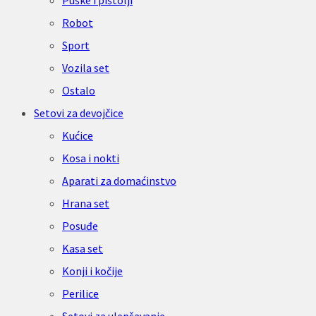
Puške i pištolji
Robot
Sport
Vozila set
Ostalo
Setovi za devojčice
Kućice
Kosa i nokti
Aparati za domaćinstvo
Hrana set
Posuđe
Kasa set
Konji i kočije
Perilice