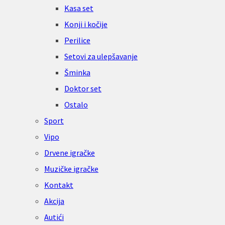
Kasa set
Konji i kočije
Perilice
Setovi za ulepšavanje
Šminka
Doktor set
Ostalo
Sport
Vipo
Drvene igračke
Muzičke igračke
Kontakt
Akcija
Autići