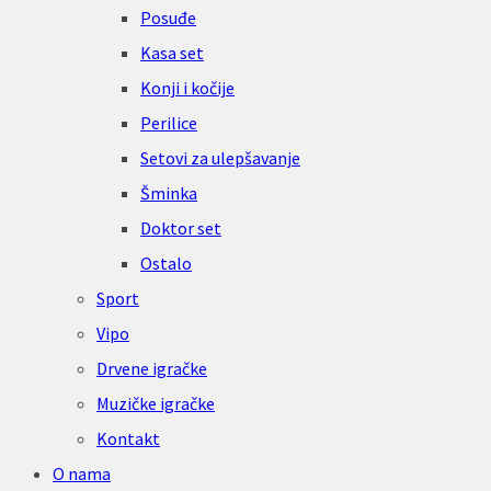
Posuđe
Kasa set
Konji i kočije
Perilice
Setovi za ulepšavanje
Šminka
Doktor set
Ostalo
Sport
Vipo
Drvene igračke
Muzičke igračke
Kontakt
O nama