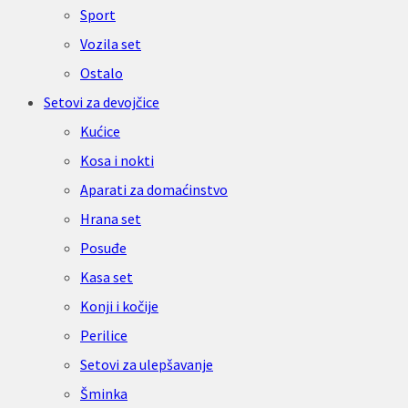
Sport
Vozila set
Ostalo
Setovi za devojčice
Kućice
Kosa i nokti
Aparati za domaćinstvo
Hrana set
Posuđe
Kasa set
Konji i kočije
Perilice
Setovi za ulepšavanje
Šminka