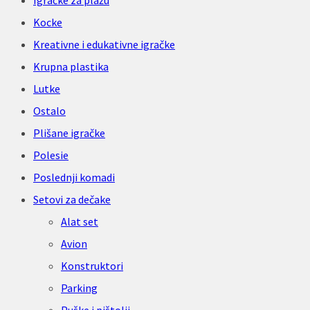
Igračke za plažu
Kocke
Kreativne i edukativne igračke
Krupna plastika
Lutke
Ostalo
Plišane igračke
Polesie
Poslednji komadi
Setovi za dečake
Alat set
Avion
Konstruktori
Parking