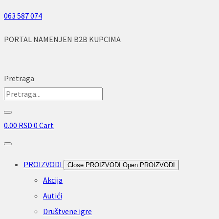
Skip
063 587 074
to
PORTAL NAMENJEN B2B KUPCIMA
content
Pretraga
0.00
RSD
0
Cart
PROIZVODI
Close PROIZVODI
Open PROIZVODI
Akcija
Autići
Društvene igre