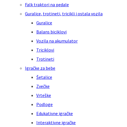
Falk traktori na pedale
Guralice, trotineti, tricikli i ostala vozila
Guralice
Balans biciklovi
Vozila na akumulator
Triciklovi
Trotineti
Igračke za bebe
Šetalice
Zvečke
Vrteške
Podloge
Edukativne igračke
Interaktivne igračke