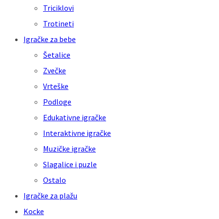
Triciklovi
Trotineti
Igračke za bebe
Šetalice
Zvečke
Vrteške
Podloge
Edukativne igračke
Interaktivne igračke
Muzičke igračke
Slagalice i puzle
Ostalo
Igračke za plažu
Kocke