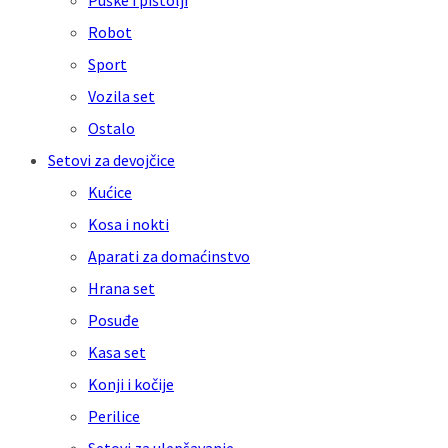
Puške i pištolji
Robot
Sport
Vozila set
Ostalo
Setovi za devojčice
Kućice
Kosa i nokti
Aparati za domaćinstvo
Hrana set
Posuđe
Kasa set
Konji i kočije
Perilice