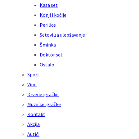
Kasa set
Konji i kočije
Perilice
Setovi za ulepšavanje
Šminka
Doktor set
Ostalo
Sport
Vipo
Drvene igračke
Muzičke igračke
Kontakt
Akcija
Autići