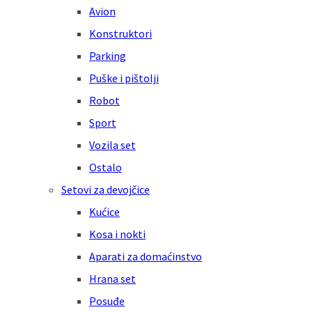
Avion
Konstruktori
Parking
Puške i pištolji
Robot
Sport
Vozila set
Ostalo
Setovi za devojčice
Kućice
Kosa i nokti
Aparati za domaćinstvo
Hrana set
Posuđe