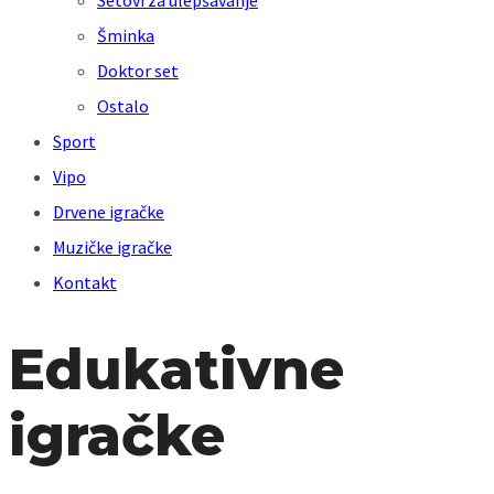
Setovi za ulepšavanje
Šminka
Doktor set
Ostalo
Sport
Vipo
Drvene igračke
Muzičke igračke
Kontakt
Edukativne
igračke