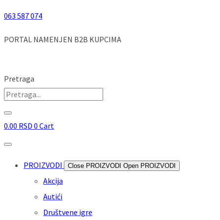
Skip
063 587 074
to
PORTAL NAMENJEN B2B KUPCIMA
content
Pretraga
0.00
RSD
0
Cart
PROIZVODI
Close PROIZVODI
Open PROIZVODI
Akcija
Autići
Društvene igre