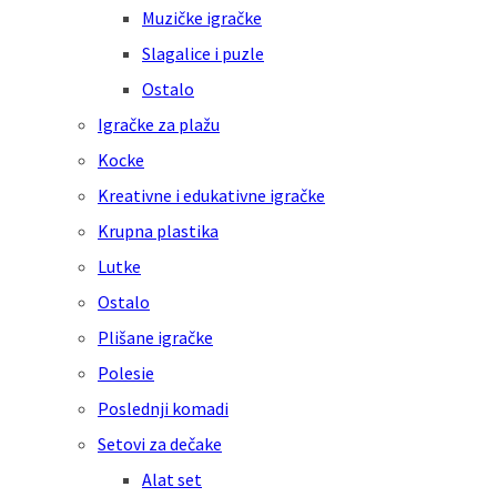
Muzičke igračke
Slagalice i puzle
Ostalo
Igračke za plažu
Kocke
Kreativne i edukativne igračke
Krupna plastika
Lutke
Ostalo
Plišane igračke
Polesie
Poslednji komadi
Setovi za dečake
Alat set