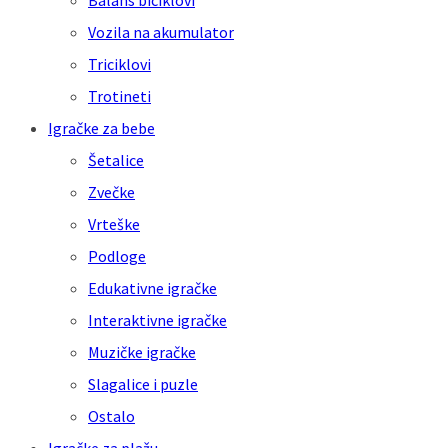
Balans biciklovi
Vozila na akumulator
Triciklovi
Trotineti
Igračke za bebe
Šetalice
Zvečke
Vrteške
Podloge
Edukativne igračke
Interaktivne igračke
Muzičke igračke
Slagalice i puzle
Ostalo