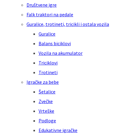
Društvene igre
Falk traktori na pedale
Guralice, trotineti, tricikli i ostala vozila
Guralice
Balans biciklovi
Vozila na akumulator
Triciklovi
Trotineti
Igračke za bebe
Šetalice
Zvečke
Vrteške
Podloge
Edukativne igračke