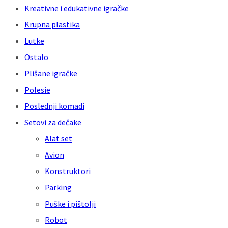
Kreativne i edukativne igračke
Krupna plastika
Lutke
Ostalo
Plišane igračke
Polesie
Poslednji komadi
Setovi za dečake
Alat set
Avion
Konstruktori
Parking
Puške i pištolji
Robot