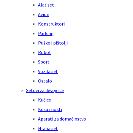
Alat set
Avion
Konstruktori
Parking
Puške i pištolji
Robot
Sport
Vozila set
Ostalo
Setovi za devojčice
Kućice
Kosa i nokti
Aparati za domaćinstvo
Hrana set