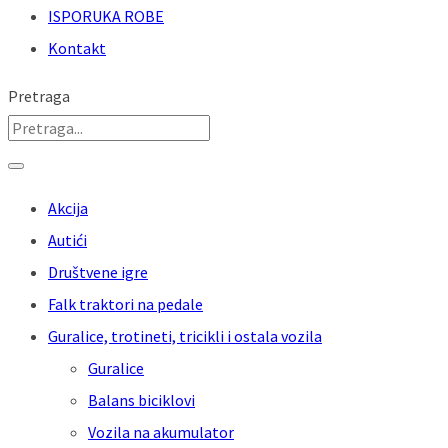
ISPORUKA ROBE
Kontakt
Pretraga
Akcija
Autići
Društvene igre
Falk traktori na pedale
Guralice, trotineti, tricikli i ostala vozila
Guralice
Balans biciklovi
Vozila na akumulator