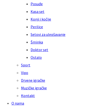
Posuđe
Kasa set
Konji i kočije
Perilice
Setovi za ulepšavanje
Šminka
Doktor set
Ostalo
Sport
Vipo
Drvene igračke
Muzičke igračke
Kontakt
O nama