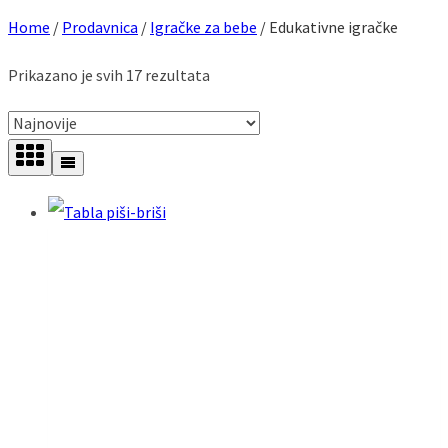
Home
/
Prodavnica
/
Igračke za bebe
/
Edukativne igračke
Sorted
Prikazano je svih 17 rezultata
by
latest