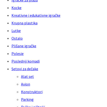
Igračke za plažu
Kocke
Kreativne i edukativne igračke
Krupna plastika
Lutke
Ostalo
Plišane igračke
Polesie
Poslednji komadi
Setovi za dečake
Alat set
Avion
Konstruktori
Parking