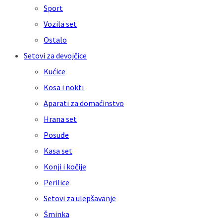
Sport
Vozila set
Ostalo
Setovi za devojčice
Kućice
Kosa i nokti
Aparati za domaćinstvo
Hrana set
Posuđe
Kasa set
Konji i kočije
Perilice
Setovi za ulepšavanje
Šminka