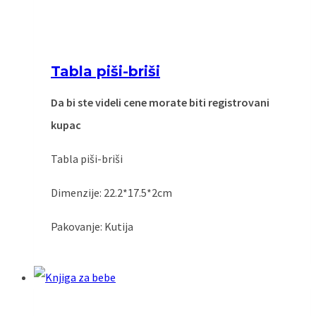
Tabla piši-briši
Da bi ste videli cene morate biti registrovani
kupac
Tabla piši-briši
Dimenzije: 22.2*17.5*2cm
Pakovanje: Kutija