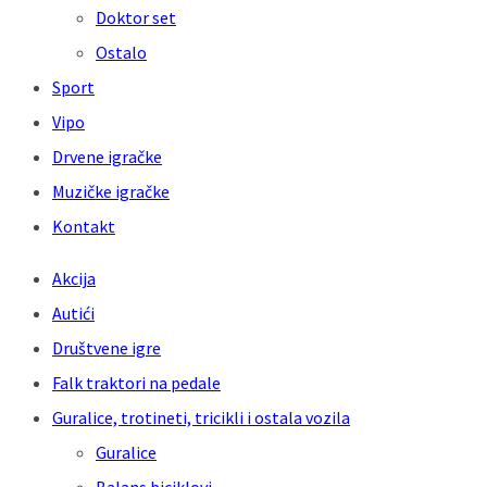
Doktor set
Ostalo
Sport
Vipo
Drvene igračke
Muzičke igračke
Kontakt
Akcija
Autići
Društvene igre
Falk traktori na pedale
Guralice, trotineti, tricikli i ostala vozila
Guralice