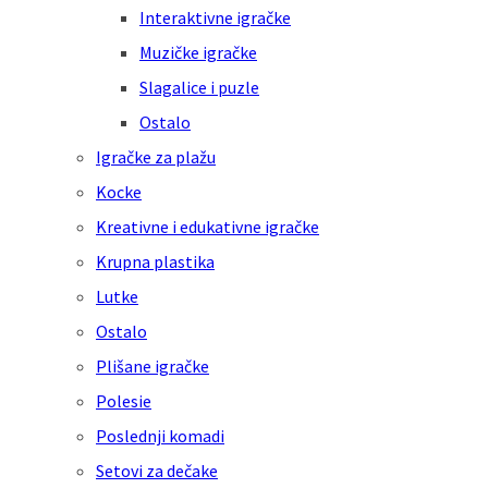
Interaktivne igračke
Muzičke igračke
Slagalice i puzle
Ostalo
Igračke za plažu
Kocke
Kreativne i edukativne igračke
Krupna plastika
Lutke
Ostalo
Plišane igračke
Polesie
Poslednji komadi
Setovi za dečake