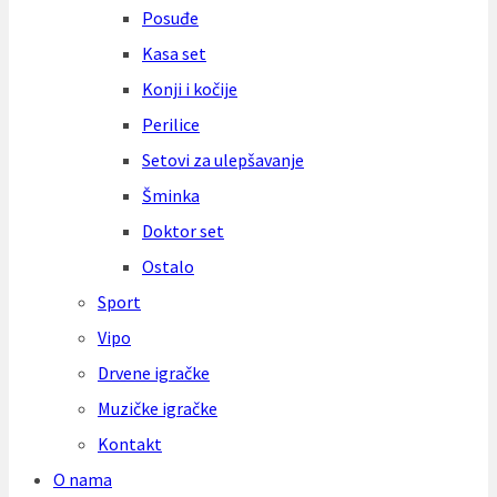
Posuđe
Kasa set
Konji i kočije
Perilice
Setovi za ulepšavanje
Šminka
Doktor set
Ostalo
Sport
Vipo
Drvene igračke
Muzičke igračke
Kontakt
O nama