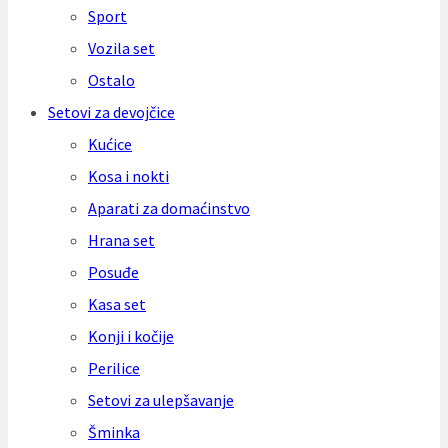
Sport
Vozila set
Ostalo
Setovi za devojčice
Kućice
Kosa i nokti
Aparati za domaćinstvo
Hrana set
Posuđe
Kasa set
Konji i kočije
Perilice
Setovi za ulepšavanje
Šminka