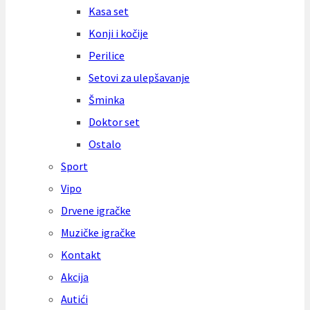
Kasa set
Konji i kočije
Perilice
Setovi za ulepšavanje
Šminka
Doktor set
Ostalo
Sport
Vipo
Drvene igračke
Muzičke igračke
Kontakt
Akcija
Autići