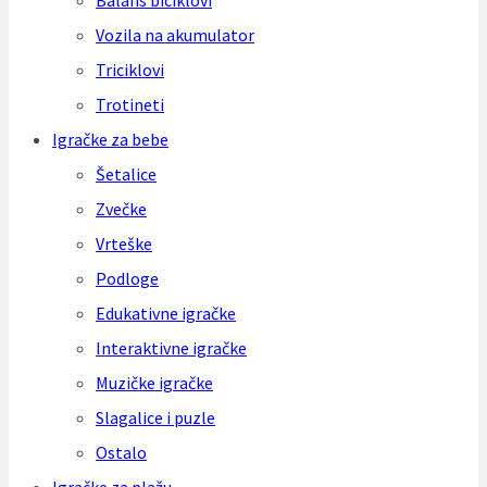
Balans biciklovi
Vozila na akumulator
Triciklovi
Trotineti
Igračke za bebe
Šetalice
Zvečke
Vrteške
Podloge
Edukativne igračke
Interaktivne igračke
Muzičke igračke
Slagalice i puzle
Ostalo