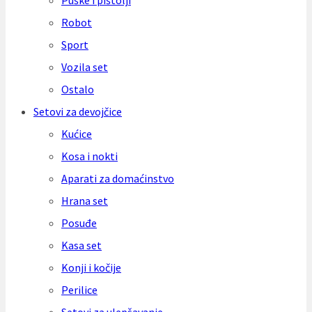
Puške i pištolji
Robot
Sport
Vozila set
Ostalo
Setovi za devojčice
Kućice
Kosa i nokti
Aparati za domaćinstvo
Hrana set
Posuđe
Kasa set
Konji i kočije
Perilice