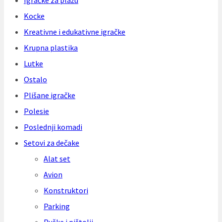
Igračke za plažu
Kocke
Kreativne i edukativne igračke
Krupna plastika
Lutke
Ostalo
Plišane igračke
Polesie
Poslednji komadi
Setovi za dečake
Alat set
Avion
Konstruktori
Parking