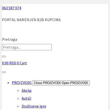
Skip
063 587 074
to
PORTAL NAMENJEN B2B KUPCIMA
content
Pretraga
0.00
RSD
0
Cart
PROIZVODI
Close PROIZVODI
Open PROIZVODI
Akcija
Autići
Društvene igre