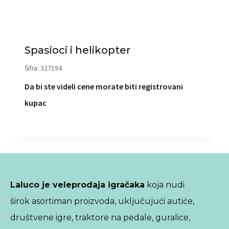
Spasioci i helikopter
Šifra: 327194
Da bi ste videli cene morate biti registrovani
kupac
Laluco je veleprodaja igračaka
koja nudi
širok asortiman proizvoda, uključujući autiće,
društvene igre, traktore na pedale, guralice,