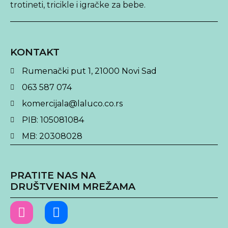
trotineti, tricikle i igračke za bebe.
KONTAKT
Rumenački put 1, 21000 Novi Sad
063 587 074
komercijala@laluco.co.rs
PIB: 105081084
MB: 20308028
PRATITE NAS NA
DRUŠTVENIM MREŽAMA