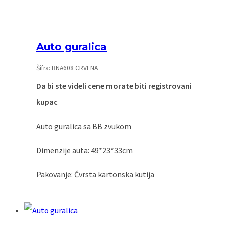
Auto guralica
Šifra: BNA608 CRVENA
Da bi ste videli cene morate biti registrovani
kupac
Auto guralica sa BB zvukom
Dimenzije auta: 49*23*33cm
Pakovanje: Čvrsta kartonska kutija