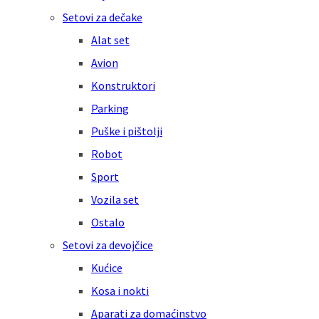
Setovi za dečake
Alat set
Avion
Konstruktori
Parking
Puške i pištolji
Robot
Sport
Vozila set
Ostalo
Setovi za devojčice
Kućice
Kosa i nokti
Aparati za domaćinstvo