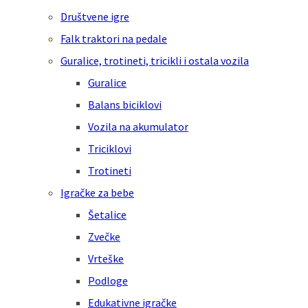
Društvene igre
Falk traktori na pedale
Guralice, trotineti, tricikli i ostala vozila
Guralice
Balans biciklovi
Vozila na akumulator
Triciklovi
Trotineti
Igračke za bebe
Šetalice
Zvečke
Vrteške
Podloge
Edukativne igračke