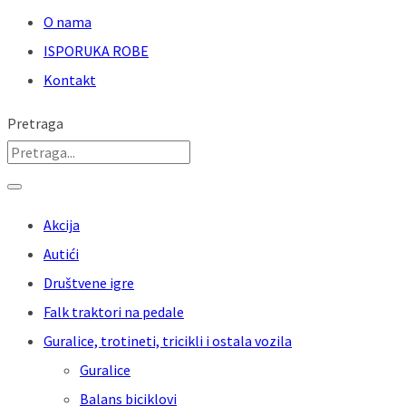
O nama
ISPORUKA ROBE
Kontakt
Pretraga
Akcija
Autići
Društvene igre
Falk traktori na pedale
Guralice, trotineti, tricikli i ostala vozila
Guralice
Balans biciklovi