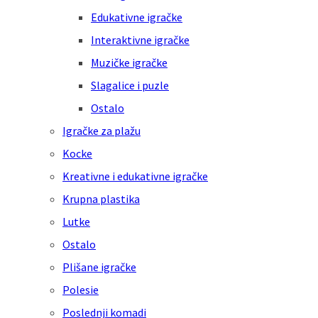
Edukativne igračke
Interaktivne igračke
Muzičke igračke
Slagalice i puzle
Ostalo
Igračke za plažu
Kocke
Kreativne i edukativne igračke
Krupna plastika
Lutke
Ostalo
Plišane igračke
Polesie
Poslednji komadi