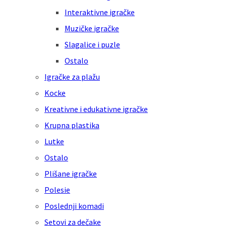
Interaktivne igračke
Muzičke igračke
Slagalice i puzle
Ostalo
Igračke za plažu
Kocke
Kreativne i edukativne igračke
Krupna plastika
Lutke
Ostalo
Plišane igračke
Polesie
Poslednji komadi
Setovi za dečake