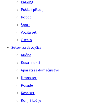
Parking
Puške i pištolji
Robot
Sport
Vozila set
Ostalo
Setovi za devojčice
Kućice
Kosa i nokti
Aparati za domaćinstvo
Hrana set
Posuđe
Kasa set
Konji i kočije