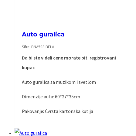
Auto guralica
Šifra: BNA508 BELA
Da bi ste videli cene morate biti registrovani
kupac
Auto guralica sa muzikom i svetlom
Dimenzije auta: 60*27*35cm
Pakovanje: Čvrsta kartonska kutija