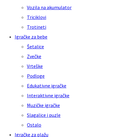
Vozila na akumulator
Triciklovi
Trotineti
Igračke za bebe
Šetalice
Zvečke
Vrteške
Podloge
Edukativne igračke
Interaktivne igračke
Muzičke igračke
Slagalice i puzle
Ostalo
Igračke za plažu