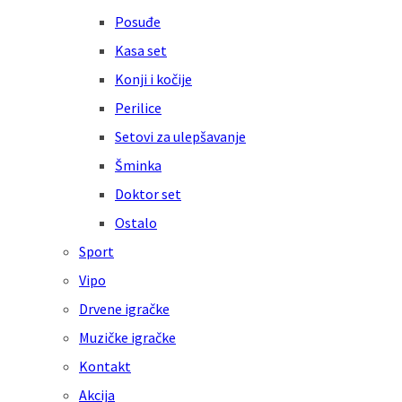
Posuđe
Kasa set
Konji i kočije
Perilice
Setovi za ulepšavanje
Šminka
Doktor set
Ostalo
Sport
Vipo
Drvene igračke
Muzičke igračke
Kontakt
Akcija