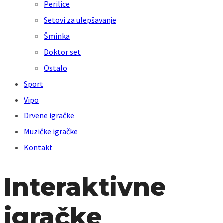
Perilice
Setovi za ulepšavanje
Šminka
Doktor set
Ostalo
Sport
Vipo
Drvene igračke
Muzičke igračke
Kontakt
Interaktivne
igračke