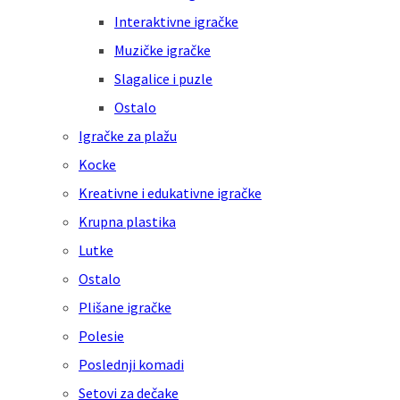
Interaktivne igračke
Muzičke igračke
Slagalice i puzle
Ostalo
Igračke za plažu
Kocke
Kreativne i edukativne igračke
Krupna plastika
Lutke
Ostalo
Plišane igračke
Polesie
Poslednji komadi
Setovi za dečake