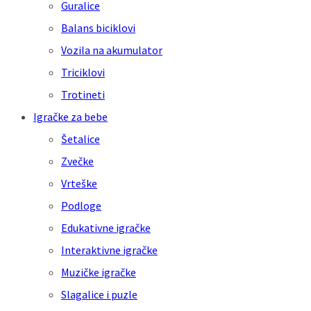
Guralice
Balans biciklovi
Vozila na akumulator
Triciklovi
Trotineti
Igračke za bebe
Šetalice
Zvečke
Vrteške
Podloge
Edukativne igračke
Interaktivne igračke
Muzičke igračke
Slagalice i puzle