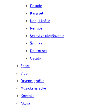
Posuđe
Kasa set
Konji i kočije
Perilice
Setovi za ulepšavanje
Šminka
Doktor set
Ostalo
Sport
Vipo
Drvene igračke
Muzičke igračke
Kontakt
Akcija