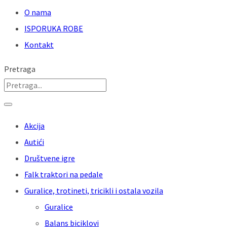
O nama
ISPORUKA ROBE
Kontakt
Pretraga
Akcija
Autići
Društvene igre
Falk traktori na pedale
Guralice, trotineti, tricikli i ostala vozila
Guralice
Balans biciklovi