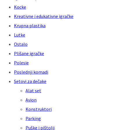
Kocke
Kreativne i edukativne igračke
Krupna plastika
Lutke
Ostalo
Plišane igračke
Polesie
Poslednji komadi
Setovi za dečake
Alat set
Avion
Konstruktori
Parking
Puške i pištolji