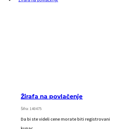
Žirafa na povlačenje
Šifra: 140475
Da bi ste videli cene morate biti registrovani
kupac