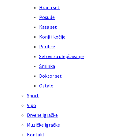
Hrana set
Posuđe
Kasa set
Konji i kočije
Perilice
Setovi za ulepšavanje
Šminka
Doktor set
Ostalo
Sport
Vipo
Drvene igračke
Muzičke igračke
Kontakt