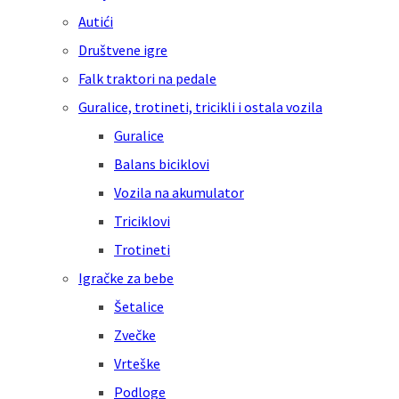
Autići
Društvene igre
Falk traktori na pedale
Guralice, trotineti, tricikli i ostala vozila
Guralice
Balans biciklovi
Vozila na akumulator
Triciklovi
Trotineti
Igračke za bebe
Šetalice
Zvečke
Vrteške
Podloge