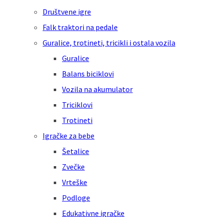
Društvene igre
Falk traktori na pedale
Guralice, trotineti, tricikli i ostala vozila
Guralice
Balans biciklovi
Vozila na akumulator
Triciklovi
Trotineti
Igračke za bebe
Šetalice
Zvečke
Vrteške
Podloge
Edukativne igračke