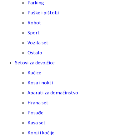
Parking
Puške i pištolji
Robot
Sport
Vozila set
Ostalo
Setovi za devojčice
Kućice
Kosa i nokti
Aparati za domaćinstvo
Hrana set
Posuđe
Kasa set
Konji i kočije