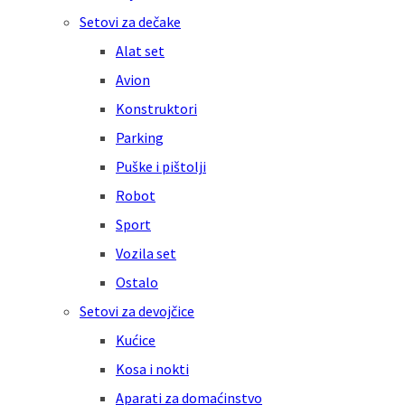
Setovi za dečake
Alat set
Avion
Konstruktori
Parking
Puške i pištolji
Robot
Sport
Vozila set
Ostalo
Setovi za devojčice
Kućice
Kosa i nokti
Aparati za domaćinstvo