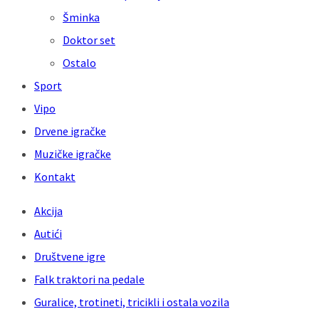
Šminka
Doktor set
Ostalo
Sport
Vipo
Drvene igračke
Muzičke igračke
Kontakt
Akcija
Autići
Društvene igre
Falk traktori na pedale
Guralice, trotineti, tricikli i ostala vozila