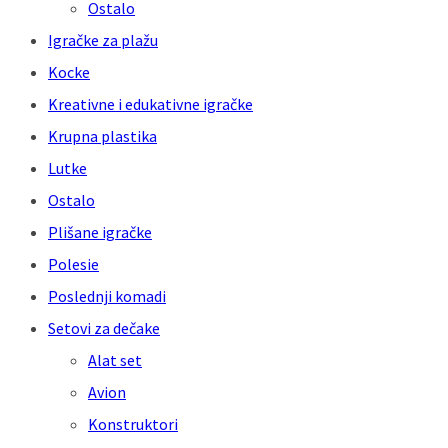
Ostalo
Igračke za plažu
Kocke
Kreativne i edukativne igračke
Krupna plastika
Lutke
Ostalo
Plišane igračke
Polesie
Poslednji komadi
Setovi za dečake
Alat set
Avion
Konstruktori