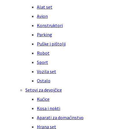
Alat set
Avion
Konstruktori
Parking
Puške i pištolji
Robot
Sport
Vozila set
Ostalo
Setovi za devojčice
Kućice
Kosa i nokti
Aparati za domaćinstvo
Hrana set