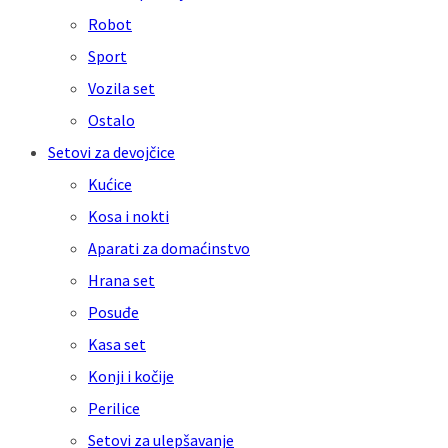
Robot
Sport
Vozila set
Ostalo
Setovi za devojčice
Kućice
Kosa i nokti
Aparati za domaćinstvo
Hrana set
Posuđe
Kasa set
Konji i kočije
Perilice
Setovi za ulepšavanje