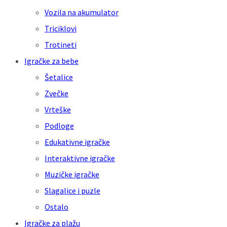
Vozila na akumulator
Triciklovi
Trotineti
Igračke za bebe
Šetalice
Zvečke
Vrteške
Podloge
Edukativne igračke
Interaktivne igračke
Muzičke igračke
Slagalice i puzle
Ostalo
Igračke za plažu