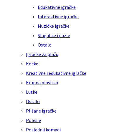
Edukativne igračke
Interaktivne igračke
Muzičke igračke
Slagalice i puzle
Ostalo
Igračke za plažu
Kocke
Kreativne i edukativne igračke
Krupna plastika
Lutke
Ostalo
Plišane igračke
Polesie
Poslednji komadi