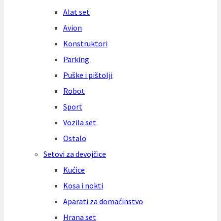
Alat set
Avion
Konstruktori
Parking
Puške i pištolji
Robot
Sport
Vozila set
Ostalo
Setovi za devojčice
Kućice
Kosa i nokti
Aparati za domaćinstvo
Hrana set