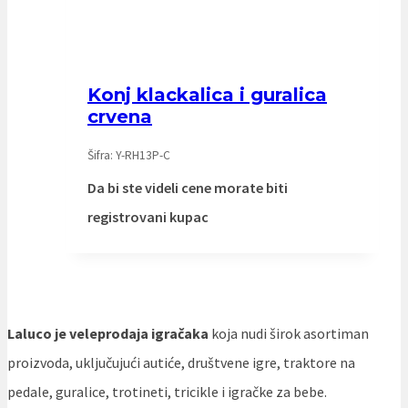
Konj klackalica i guralica
crvena
Šifra: Y-RH13P-C
Da bi ste videli cene morate biti
registrovani kupac
Laluco je veleprodaja igračaka
koja nudi širok asortiman
proizvoda, uključujući autiće, društvene igre, traktore na
pedale, guralice, trotineti, tricikle i igračke za bebe.