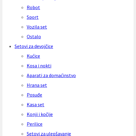
Robot
Sport
Vozila set
Ostalo
Setovi za devojčice
Kućice
Kosa i nokti
Aparati za domaćinstvo
Hrana set
Posuđe
Kasa set
Konji i kočije
Perilice
Setovi za ulepšavanje