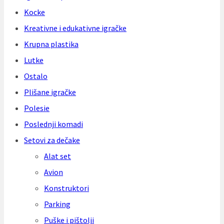
Kocke
Kreativne i edukativne igračke
Krupna plastika
Lutke
Ostalo
Plišane igračke
Polesie
Poslednji komadi
Setovi za dečake
Alat set
Avion
Konstruktori
Parking
Puške i pištolji