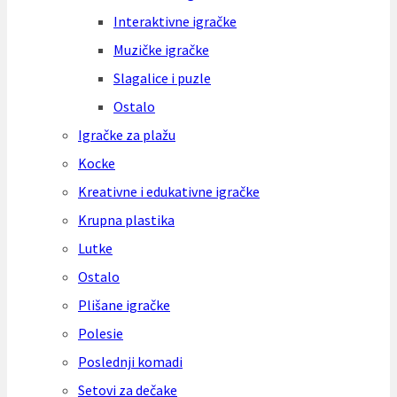
Interaktivne igračke
Muzičke igračke
Slagalice i puzle
Ostalo
Igračke za plažu
Kocke
Kreativne i edukativne igračke
Krupna plastika
Lutke
Ostalo
Plišane igračke
Polesie
Poslednji komadi
Setovi za dečake