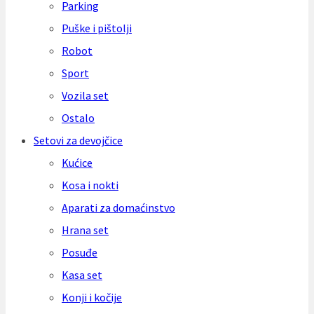
Parking
Puške i pištolji
Robot
Sport
Vozila set
Ostalo
Setovi za devojčice
Kućice
Kosa i nokti
Aparati za domaćinstvo
Hrana set
Posuđe
Kasa set
Konji i kočije