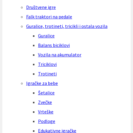
Društvene igre
Falk traktori na pedale
Guralice, trotineti, tricikli i ostala vozila
Guralice
Balans biciklovi
Vozila na akumulator
Triciklovi
Trotineti
Igračke za bebe
Šetalice
Zvečke
Vrteške
Podloge
Edukativne igračke