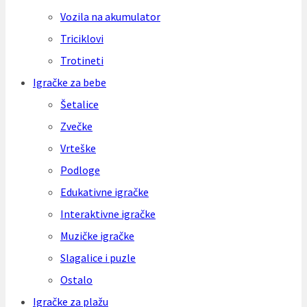
Vozila na akumulator
Triciklovi
Trotineti
Igračke za bebe
Šetalice
Zvečke
Vrteške
Podloge
Edukativne igračke
Interaktivne igračke
Muzičke igračke
Slagalice i puzle
Ostalo
Igračke za plažu