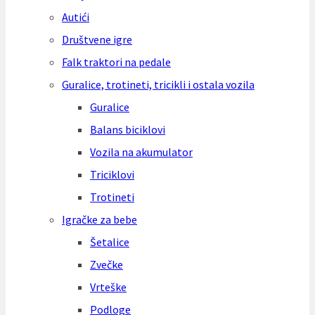
Autići
Društvene igre
Falk traktori na pedale
Guralice, trotineti, tricikli i ostala vozila
Guralice
Balans biciklovi
Vozila na akumulator
Triciklovi
Trotineti
Igračke za bebe
Šetalice
Zvečke
Vrteške
Podloge