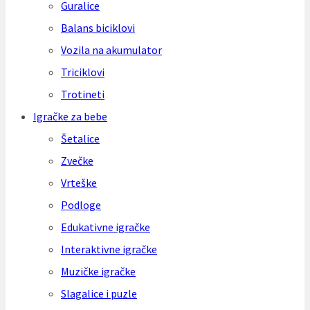
Guralice
Balans biciklovi
Vozila na akumulator
Triciklovi
Trotineti
Igračke za bebe
Šetalice
Zvečke
Vrteške
Podloge
Edukativne igračke
Interaktivne igračke
Muzičke igračke
Slagalice i puzle