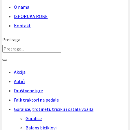
O nama
ISPORUKA ROBE
Kontakt
Pretraga
Akcija
Autići
Društvene igre
Falk traktori na pedale
Guralice, trotineti, tricikli i ostala vozila
Guralice
Balans biciklovi