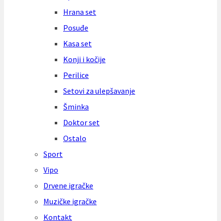
Hrana set
Posuđe
Kasa set
Konji i kočije
Perilice
Setovi za ulepšavanje
Šminka
Doktor set
Ostalo
Sport
Vipo
Drvene igračke
Muzičke igračke
Kontakt