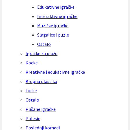
Edukativne igračke
Interaktivne igračke
Muzičke igračke
Slagalice i puzle
Ostalo
Igračke za plažu
Kocke
Kreativne i edukativne igračke
Krupna plastika
Lutke
Ostalo
Plišane igračke
Polesie
Poslednji komadi