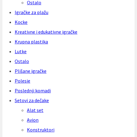
Ostalo
Igračke za plažu
Kocke
Kreativne i edukativne igračke
Krupna plastika
Lutke
Ostalo
Plišane igračke
Polesie
Poslednji komadi
Setovi za dečake
Alat set
Avion
Konstruktori