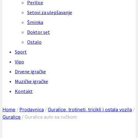
Perilice
Setovi za ulepšavanje
Šminka
Doktor set
Ostalo
Sport
Vipo
Drvene igračke
Muzičke igračke
Kontakt
Home
/
Prodavnica
/
Guralice, trotineti, tricikli i ostala vozila
/
Guralice
/
Guralica auto sa ručkom