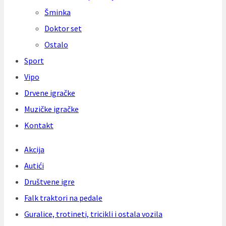
Šminka
Doktor set
Ostalo
Sport
Vipo
Drvene igračke
Muzičke igračke
Kontakt
Akcija
Autići
Društvene igre
Falk traktori na pedale
Guralice, trotineti, tricikli i ostala vozila