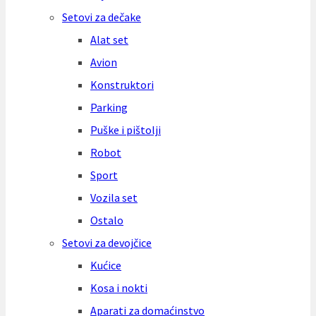
Setovi za dečake
Alat set
Avion
Konstruktori
Parking
Puške i pištolji
Robot
Sport
Vozila set
Ostalo
Setovi za devojčice
Kućice
Kosa i nokti
Aparati za domaćinstvo