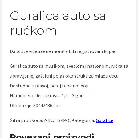
Guralica auto sa
ručkom
Da bi ste videli cene morate biti registrovani kupac
Guralica auto sa muzikom, svetlom i naslonom, ručka za
upravljanje, zaštitni pojas oko struka za mlađu decu.
Dostupno u plavoj, beloj i crvenoj boji.
Namenjeno deci uzrasta 1,5 – 3 god
DImenzije: 80*42*86 cm
Šifra proizvoda:
Y-BC5194P-C
Kategorija:
Guralice
Povezani proizvodi