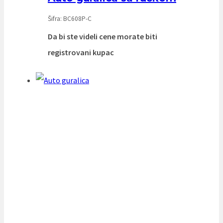
Šifra: BC608P-C
Da bi ste videli cene morate biti
registrovani kupac