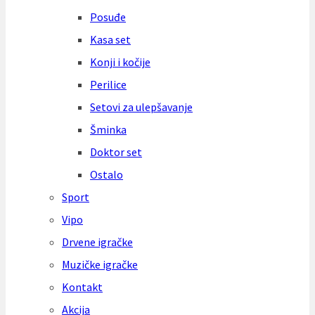
Posuđe
Kasa set
Konji i kočije
Perilice
Setovi za ulepšavanje
Šminka
Doktor set
Ostalo
Sport
Vipo
Drvene igračke
Muzičke igračke
Kontakt
Akcija