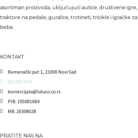
asortiman proizvoda, uključujući autiće, društvene igre,
traktore na pedale, guralice, trotineti, tricikle i igračke za
bebe.
KONTAKT
Rumenački put 1, 21000 Novi Sad
063 587 074
komercijala@laluco.co.rs
PIB: 105081084
MB: 20308028
PRATITE NAS NA