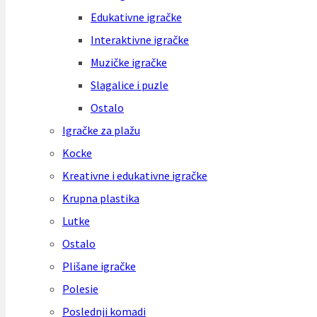
Edukativne igračke
Interaktivne igračke
Muzičke igračke
Slagalice i puzle
Ostalo
Igračke za plažu
Kocke
Kreativne i edukativne igračke
Krupna plastika
Lutke
Ostalo
Plišane igračke
Polesie
Poslednji komadi