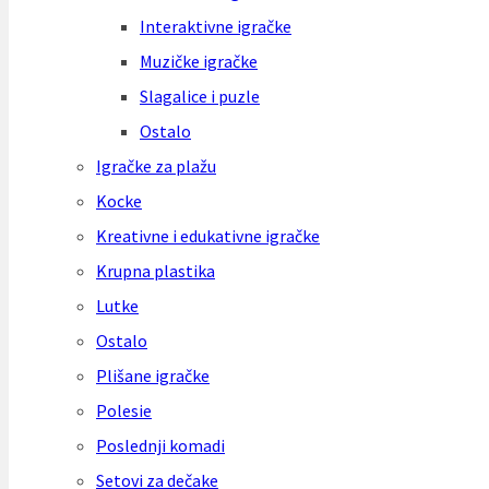
Interaktivne igračke
Muzičke igračke
Slagalice i puzle
Ostalo
Igračke za plažu
Kocke
Kreativne i edukativne igračke
Krupna plastika
Lutke
Ostalo
Plišane igračke
Polesie
Poslednji komadi
Setovi za dečake