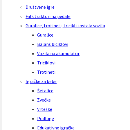
Društvene igre
Falk traktori na pedale
Guralice, trotineti, tricikli i ostala vozila
Guralice
Balans biciklovi
Vozila na akumulator
Triciklovi
Trotineti
Igračke za bebe
Šetalice
Zvečke
Vrteške
Podloge
Edukativne igračke