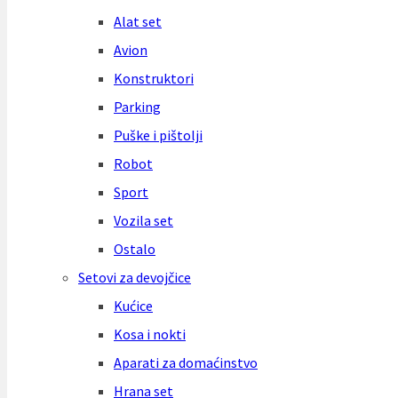
Alat set
Avion
Konstruktori
Parking
Puške i pištolji
Robot
Sport
Vozila set
Ostalo
Setovi za devojčice
Kućice
Kosa i nokti
Aparati za domaćinstvo
Hrana set