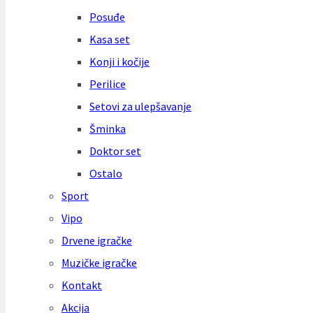
Posuđe
Kasa set
Konji i kočije
Perilice
Setovi za ulepšavanje
Šminka
Doktor set
Ostalo
Sport
Vipo
Drvene igračke
Muzičke igračke
Kontakt
Akcija