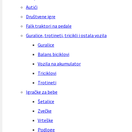
Autići
Društvene igre
Falk traktori na pedale
Guralice, trotineti, tricikli i ostala vozila
Guralice
Balans biciklovi
Vozila na akumulator
Triciklovi
Trotineti
Igračke za bebe
Šetalice
Zvečke
Vrteške
Podloge