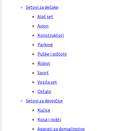
Setovi za dečake
Alat set
Avion
Konstruktori
Parking
Puške i pištolji
Robot
Sport
Vozila set
Ostalo
Setovi za devojčice
Kućice
Kosa i nokti
Aparati za domaćinstvo