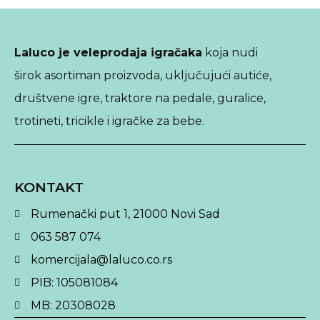
Laluco je veleprodaja igračaka
koja nudi
širok asortiman proizvoda, uključujući autiće,
društvene igre, traktore na pedale, guralice,
trotineti, tricikle i igračke za bebe.
KONTAKT
Rumenački put 1, 21000 Novi Sad
063 587 074
komercijala@laluco.co.rs
PIB: 105081084
MB: 20308028