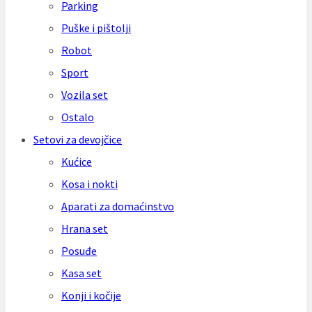
Parking
Puške i pištolji
Robot
Sport
Vozila set
Ostalo
Setovi za devojčice
Kućice
Kosa i nokti
Aparati za domaćinstvo
Hrana set
Posuđe
Kasa set
Konji i kočije