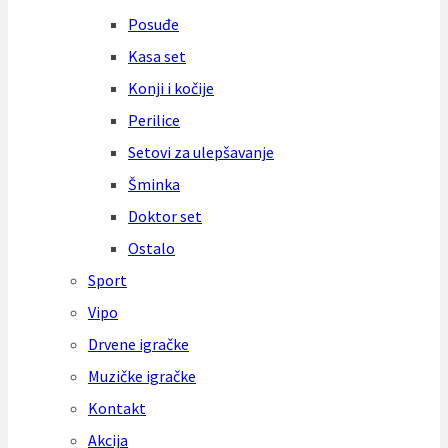
Posuđe
Kasa set
Konji i kočije
Perilice
Setovi za ulepšavanje
Šminka
Doktor set
Ostalo
Sport
Vipo
Drvene igračke
Muzičke igračke
Kontakt
Akcija