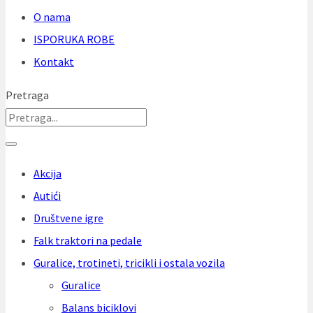
O nama
ISPORUKA ROBE
Kontakt
Pretraga
Akcija
Autići
Društvene igre
Falk traktori na pedale
Guralice, trotineti, tricikli i ostala vozila
Guralice
Balans biciklovi