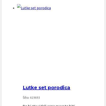
Lutke set porodica
Šifra: 619693
Da bi ste videli cene morate biti