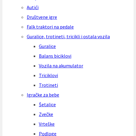
Autići
Društvene igre
Falk traktori na pedale
Guralice, trotineti, tricikli i ostala vozila
Guralice
Balans biciklovi
Vozila na akumulator
Triciklovi
Trotineti
Igračke za bebe
Šetalice
Zvečke
Vrteške
Podloge