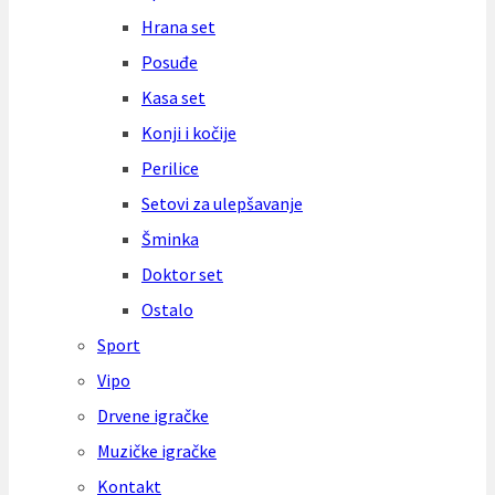
Hrana set
Posuđe
Kasa set
Konji i kočije
Perilice
Setovi za ulepšavanje
Šminka
Doktor set
Ostalo
Sport
Vipo
Drvene igračke
Muzičke igračke
Kontakt