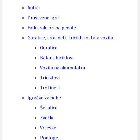
Autići
Društvene igre
Falk traktori na pedale
Guralice, trotineti, tricikli i ostala vozila
Guralice
Balans biciklovi
Vozila na akumulator
Triciklovi
Trotineti
Igračke za bebe
Šetalice
Zvečke
Vrteške
Podloge