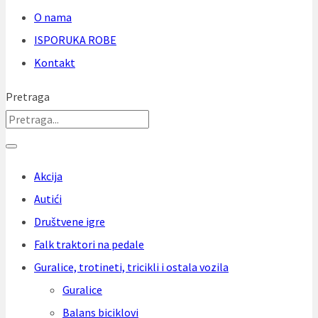
O nama
ISPORUKA ROBE
Kontakt
Pretraga
Akcija
Autići
Društvene igre
Falk traktori na pedale
Guralice, trotineti, tricikli i ostala vozila
Guralice
Balans biciklovi