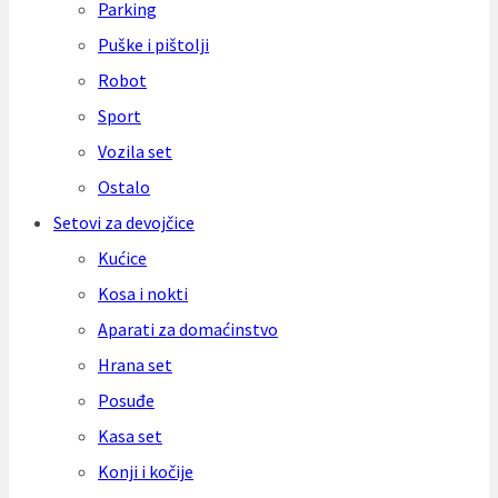
Parking
Puške i pištolji
Robot
Sport
Vozila set
Ostalo
Setovi za devojčice
Kućice
Kosa i nokti
Aparati za domaćinstvo
Hrana set
Posuđe
Kasa set
Konji i kočije