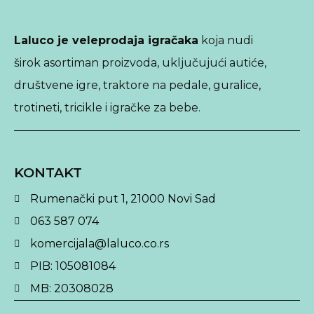
Laluco je veleprodaja igračaka
koja nudi
širok asortiman proizvoda, uključujući autiće,
društvene igre, traktore na pedale, guralice,
trotineti, tricikle i igračke za bebe.
KONTAKT
Rumenački put 1, 21000 Novi Sad
063 587 074
komercijala@laluco.co.rs
PIB: 105081084
MB: 20308028