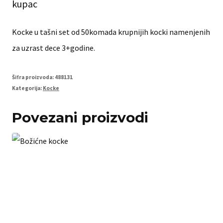
kupac
Kocke u tašni set od 50komada krupnijih kocki namenjenih
za uzrast dece 3+godine.
Šifra proizvoda:
488131
Kategorija:
Kocke
Povezani proizvodi