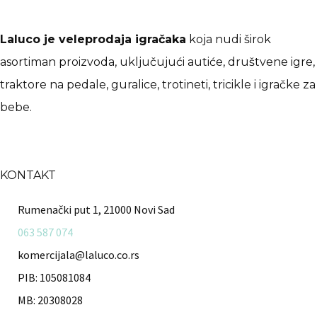
Laluco je veleprodaja igračaka
koja nudi širok
asortiman proizvoda, uključujući autiće, društvene igre,
traktore na pedale, guralice, trotineti, tricikle i igračke za
bebe.
KONTAKT
Rumenački put 1, 21000 Novi Sad
063 587 074
komercijala@laluco.co.rs
PIB: 105081084
MB: 20308028