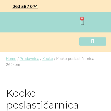
063 587 074
0
DRUŠTVENE IGRE
FALK TRAKTORI NA PEDALE
GURALICE, TROTINETI, TRICIKLI I OSTALA VOZILA
IGRAČKE ZA BEBE
IGRAČKE ZA PLAŽU
KREATIVNE I EDUKATIVNE IGRAČKE
KRUPNA PLASTIKA
PLIŠANE IGRAČKE
POSLEDNJI KOMADI
SETOVI ZA DEČAKE
SETOVI ZA DEVOJČICE
DRVENE IGRAČKE
MUZIČKE IGRAČKE
Home
/
Prodavnica
/
Kocke
/
Kocke poslastičarnica
262kom
Kocke
poslastičarnica