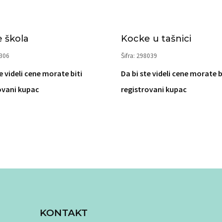
 škola
Kocke u tašnici
6306
Šifra: 298039
e videli cene morate biti
Da bi ste videli cene morate b
ovani kupac
registrovani kupac
KONTAKT