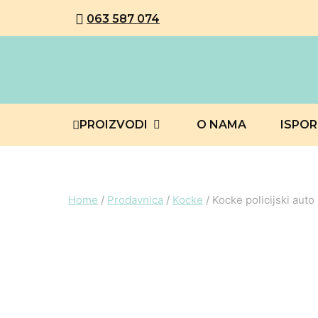
063 587 074
PROIZVODI
O NAMA
ISPO
Home
/
Prodavnica
/
Kocke
/
Kocke policijski auto