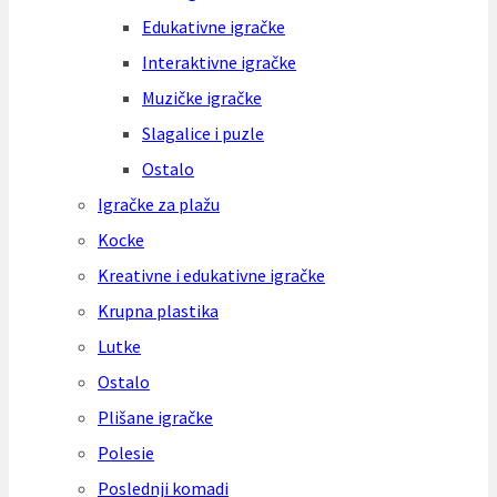
Edukativne igračke
Interaktivne igračke
Muzičke igračke
Slagalice i puzle
Ostalo
Igračke za plažu
Kocke
Kreativne i edukativne igračke
Krupna plastika
Lutke
Ostalo
Plišane igračke
Polesie
Poslednji komadi