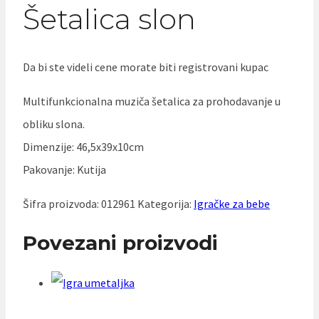
Šetalica slon
Da bi ste videli cene morate biti registrovani kupac
Multifunkcionalna muziča šetalica za prohodavanje u
obliku slona.
Dimenzije: 46,5x39x10cm
Pakovanje: Kutija
Šifra proizvoda:
012961
Kategorija:
Igračke za bebe
Povezani proizvodi