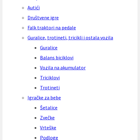
Autići
Društvene igre
Falk traktori na pedale
Guralice, trotineti, tricikli i ostala vozila
Guralice
Balans biciklovi
Vozila na akumulator
Triciklovi
Trotineti
Igračke za bebe
Šetalice
Zvečke
Vrteške
Podloge