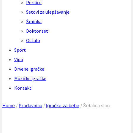
Perilice
Setovi za ulepšavanje
Šminka
Doktor set
Ostalo
Sport
Vipo
Drvene igračke
Muzičke igračke
Kontakt
Home
/
Prodavnica
/
Igračke za bebe
/
Šetalica slon