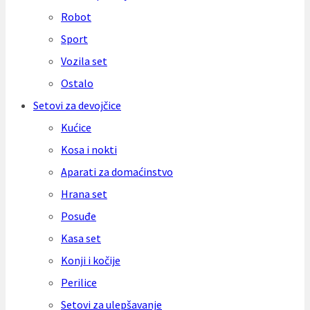
Robot
Sport
Vozila set
Ostalo
Setovi za devojčice
Kućice
Kosa i nokti
Aparati za domaćinstvo
Hrana set
Posuđe
Kasa set
Konji i kočije
Perilice
Setovi za ulepšavanje