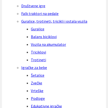
Društvene igre
Falk traktori na pedale
Guralice, trotineti, tricikli i ostala vozila
Guralice
Balans biciklovi
Vozila na akumulator
Triciklovi
Trotineti
Igračke za bebe
Šetalice
Zvečke
Vrteške
Podloge
Edukativne igračke