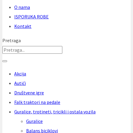
O nama
ISPORUKA ROBE
Kontakt
Pretraga
Akcija
Autići
Društvene igre
Falk traktori na pedale
Guralice, trotineti, tricikli i ostala vozila
Guralice
Balans biciklovi