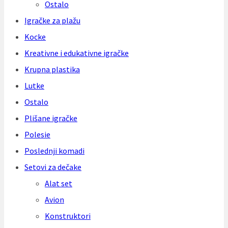
Ostalo
Igračke za plažu
Kocke
Kreativne i edukativne igračke
Krupna plastika
Lutke
Ostalo
Plišane igračke
Polesie
Poslednji komadi
Setovi za dečake
Alat set
Avion
Konstruktori