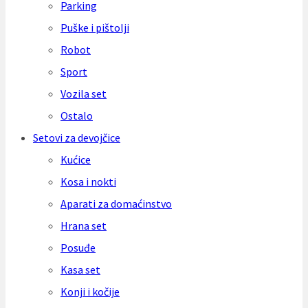
Parking
Puške i pištolji
Robot
Sport
Vozila set
Ostalo
Setovi za devojčice
Kućice
Kosa i nokti
Aparati za domaćinstvo
Hrana set
Posuđe
Kasa set
Konji i kočije