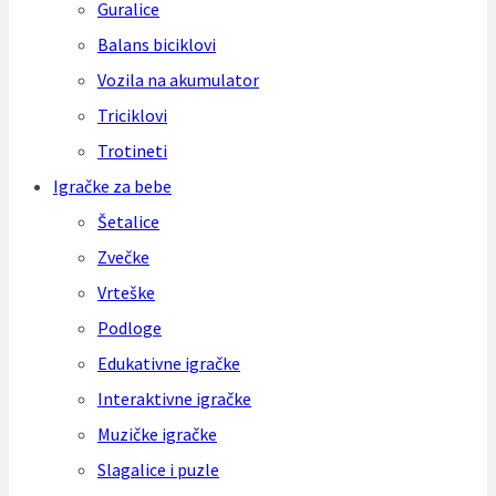
Guralice
Balans biciklovi
Vozila na akumulator
Triciklovi
Trotineti
Igračke za bebe
Šetalice
Zvečke
Vrteške
Podloge
Edukativne igračke
Interaktivne igračke
Muzičke igračke
Slagalice i puzle