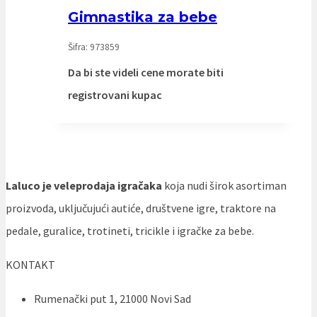
Gimnastika za bebe
Šifra: 973859
Da bi ste videli cene morate biti
registrovani kupac
Laluco je veleprodaja igračaka
koja nudi širok asortiman
proizvoda, uključujući autiće, društvene igre, traktore na
pedale, guralice, trotineti, tricikle i igračke za bebe.
KONTAKT
Rumenački put 1, 21000 Novi Sad