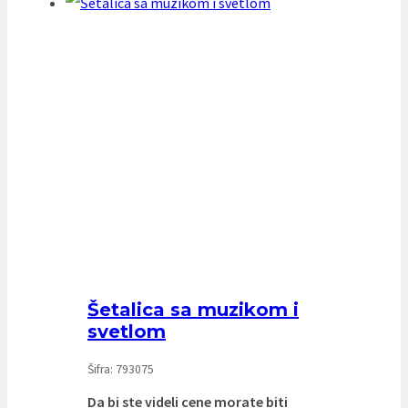
Šetalica sa muzikom i
svetlom
Šifra: 793075
Da bi ste videli cene morate biti