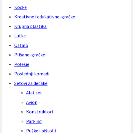
Kocke
Kreativne i edukativne igračke
Krupna plastika
Lutke
Ostalo
Plišane igračke
Polesie
Poslednji komadi
Setovi za dečake
Alat set
Avion
Konstruktori
Parking
Puške i pištolji