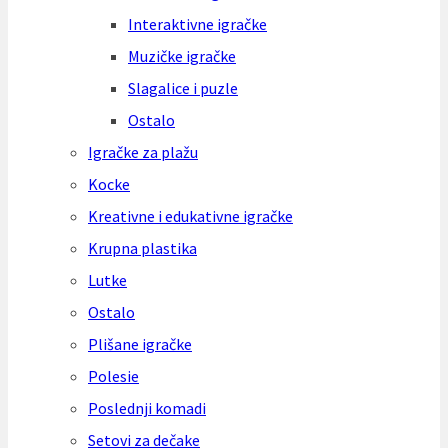
Interaktivne igračke
Muzičke igračke
Slagalice i puzle
Ostalo
Igračke za plažu
Kocke
Kreativne i edukativne igračke
Krupna plastika
Lutke
Ostalo
Plišane igračke
Polesie
Poslednji komadi
Setovi za dečake