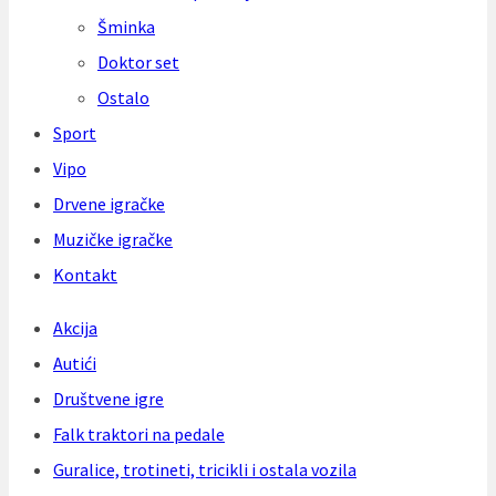
Šminka
Doktor set
Ostalo
Sport
Vipo
Drvene igračke
Muzičke igračke
Kontakt
Akcija
Autići
Društvene igre
Falk traktori na pedale
Guralice, trotineti, tricikli i ostala vozila