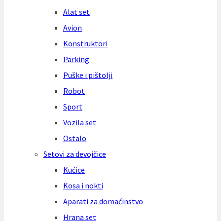
Alat set
Avion
Konstruktori
Parking
Puške i pištolji
Robot
Sport
Vozila set
Ostalo
Setovi za devojčice
Kućice
Kosa i nokti
Aparati za domaćinstvo
Hrana set