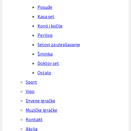
Posuđe
Kasa set
Konji i kočije
Perilice
Setovi za ulepšavanje
Šminka
Doktor set
Ostalo
Sport
Vipo
Drvene igračke
Muzičke igračke
Kontakt
Akcija