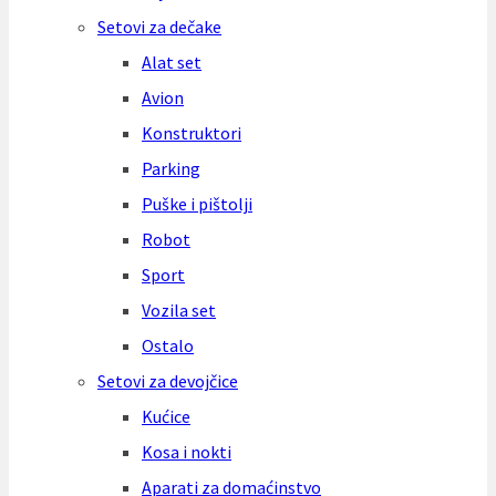
Setovi za dečake
Alat set
Avion
Konstruktori
Parking
Puške i pištolji
Robot
Sport
Vozila set
Ostalo
Setovi za devojčice
Kućice
Kosa i nokti
Aparati za domaćinstvo