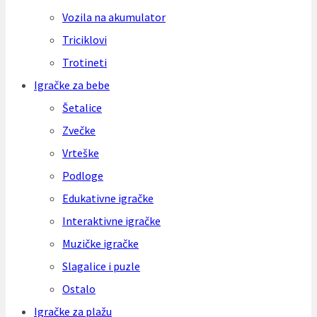
Vozila na akumulator
Triciklovi
Trotineti
Igračke za bebe
Šetalice
Zvečke
Vrteške
Podloge
Edukativne igračke
Interaktivne igračke
Muzičke igračke
Slagalice i puzle
Ostalo
Igračke za plažu