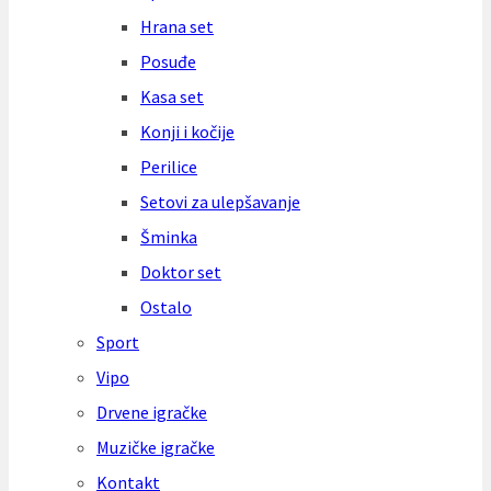
Hrana set
Posuđe
Kasa set
Konji i kočije
Perilice
Setovi za ulepšavanje
Šminka
Doktor set
Ostalo
Sport
Vipo
Drvene igračke
Muzičke igračke
Kontakt