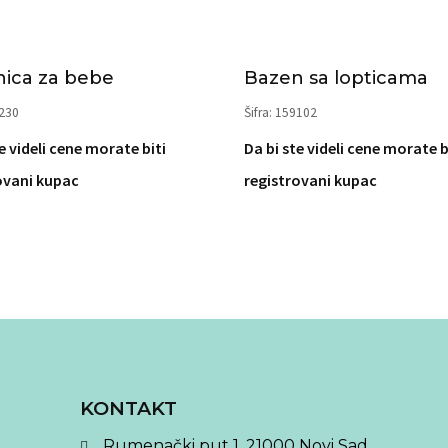
ica za bebe
Bazen sa lopticama
7230
Šifra: 159102
e videli cene morate biti
Da bi ste videli cene morate b
ovani kupac
registrovani kupac
KONTAKT
Rumenački put 1, 21000 Novi Sad