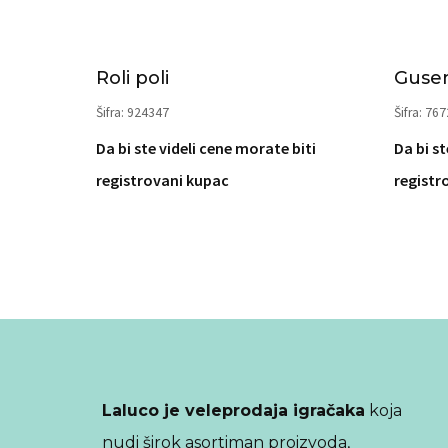
Roli poli
Gusen
Šifra: 924347
Šifra: 76
Da bi ste videli cene morate biti
Da bi st
registrovani kupac
registr
Laluco je veleprodaja igračaka
koja
nudi širok asortiman proizvoda,