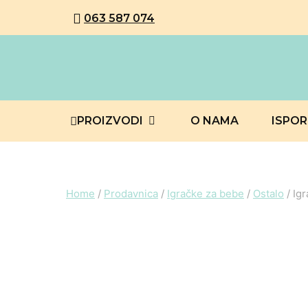
063 587 074
PROIZVODI
O NAMA
ISPO
Home
/
Prodavnica
/
Igračke za bebe
/
Ostalo
/
Igr