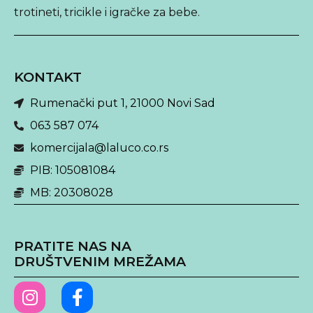
trotineti, tricikle i igračke za bebe.
KONTAKT
Rumenački put 1, 21000 Novi Sad
063 587 074
komercijala@laluco.co.rs
PIB: 105081084
MB: 20308028
PRATITE NAS NA
DRUŠTVENIM MREŽAMA