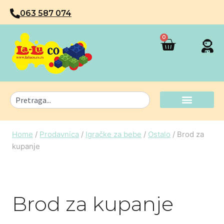
063 587 074
0
Home
/
Prodavnica
/
Igračke za bebe
/
Ostalo
/
Brod za
kupanje
Brod za kupanje