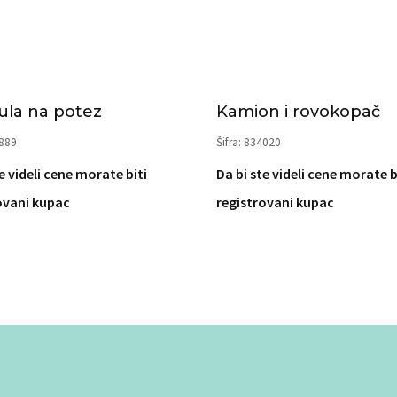
la na potez
Kamion i rovokopač
9889
Šifra: 834020
e videli cene morate biti
Da bi ste videli cene morate b
ovani kupac
registrovani kupac