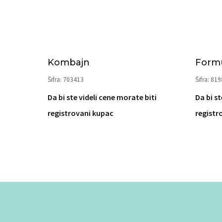
Kombajn
Formu
Šifra: 703413
Šifra: 81
Da bi ste videli cene morate biti
Da bi st
registrovani kupac
registr