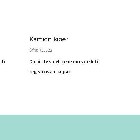
Kamion kiper
Šifra: 715522
iti
Da bi ste videli cene morate biti
registrovani kupac