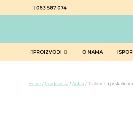
063 587 074
PROIZVODI
O NAMA
ISPO
Home
/
Prodavnica
/
Autići
/
Traktor sa prskalicom