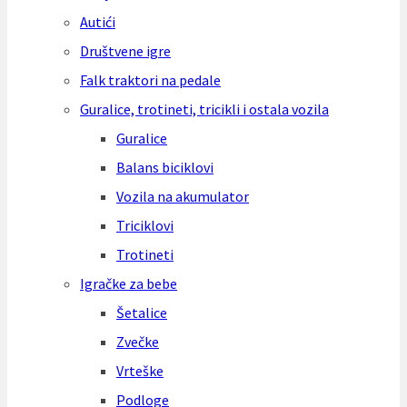
Autići
Društvene igre
Falk traktori na pedale
Guralice, trotineti, tricikli i ostala vozila
Guralice
Balans biciklovi
Vozila na akumulator
Triciklovi
Trotineti
Igračke za bebe
Šetalice
Zvečke
Vrteške
Podloge