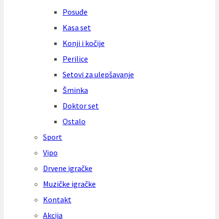
Posuđe
Kasa set
Konji i kočije
Perilice
Setovi za ulepšavanje
Šminka
Doktor set
Ostalo
Sport
Vipo
Drvene igračke
Muzičke igračke
Kontakt
Akcija