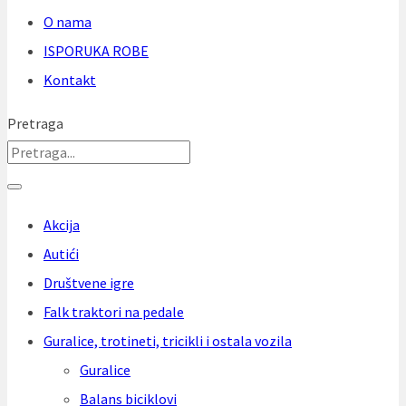
O nama
ISPORUKA ROBE
Kontakt
Pretraga
Akcija
Autići
Društvene igre
Falk traktori na pedale
Guralice, trotineti, tricikli i ostala vozila
Guralice
Balans biciklovi