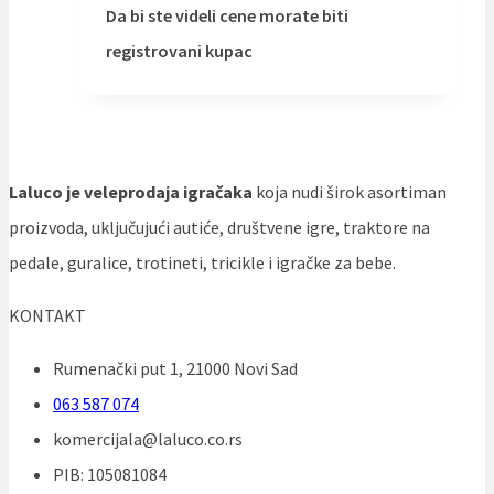
Da bi ste videli cene morate biti
registrovani kupac
Laluco je veleprodaja igračaka
koja nudi širok asortiman
proizvoda, uključujući autiće, društvene igre, traktore na
pedale, guralice, trotineti, tricikle i igračke za bebe.
KONTAKT
Rumenački put 1, 21000 Novi Sad
063 587 074
komercijala@laluco.co.rs
PIB: 105081084