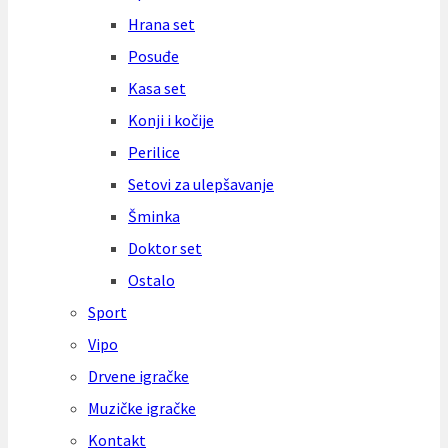
Hrana set
Posuđe
Kasa set
Konji i kočije
Perilice
Setovi za ulepšavanje
Šminka
Doktor set
Ostalo
Sport
Vipo
Drvene igračke
Muzičke igračke
Kontakt