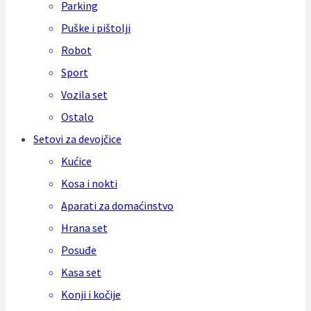
Parking
Puške i pištolji
Robot
Sport
Vozila set
Ostalo
Setovi za devojčice
Kućice
Kosa i nokti
Aparati za domaćinstvo
Hrana set
Posuđe
Kasa set
Konji i kočije