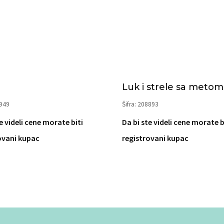
Luk i strele sa metom
6949
Šifra: 208893
e videli cene morate biti
Da bi ste videli cene morate b
ovani kupac
registrovani kupac