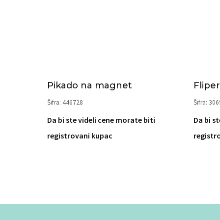
Pikado na magnet
Fliper
Šifra: 446728
Šifra: 30
Da bi ste videli cene morate biti
Da bi st
registrovani kupac
registr