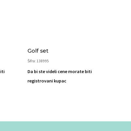
Golf set
Šifra: 138995
iti
Da bi ste videli cene morate biti
registrovani kupac