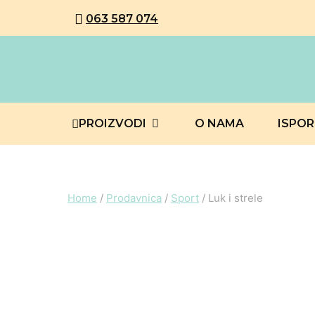
063 587 074
PROIZVODI
O NAMA
ISPO
Home
/
Prodavnica
/
Sport
/
Luk i strele