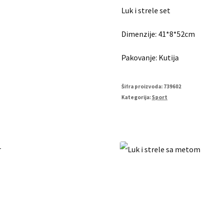
Luk i strele set
Dimenzije: 41*8*52cm
Pakovanje: Kutija
Šifra proizvoda:
739602
Kategorija:
Sport