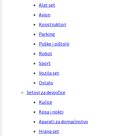
Alat set
Avion
Konstruktori
Parking
Puške i pištolji
Robot
Sport
Vozila set
Ostalo
Setovi za devojčice
Kućice
Kosa i nokti
Aparati za domaćinstvo
Hrana set