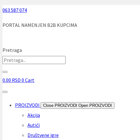
Skip
063 587 074
to
PORTAL NAMENJEN B2B KUPCIMA
content
Pretraga
0.00
RSD
0
Cart
PROIZVODI
Close PROIZVODI
Open PROIZVODI
Akcija
Autići
Društvene igre