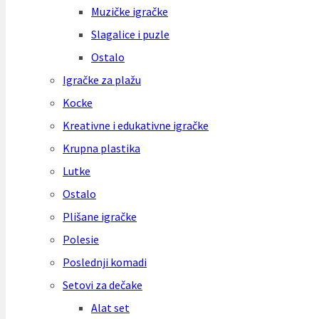
Muzičke igračke
Slagalice i puzle
Ostalo
Igračke za plažu
Kocke
Kreativne i edukativne igračke
Krupna plastika
Lutke
Ostalo
Plišane igračke
Polesie
Poslednji komadi
Setovi za dečake
Alat set