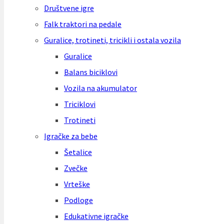
Društvene igre
Falk traktori na pedale
Guralice, trotineti, tricikli i ostala vozila
Guralice
Balans biciklovi
Vozila na akumulator
Triciklovi
Trotineti
Igračke za bebe
Šetalice
Zvečke
Vrteške
Podloge
Edukativne igračke