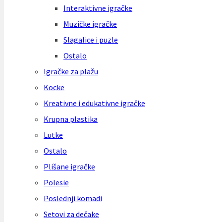
Interaktivne igračke
Muzičke igračke
Slagalice i puzle
Ostalo
Igračke za plažu
Kocke
Kreativne i edukativne igračke
Krupna plastika
Lutke
Ostalo
Plišane igračke
Polesie
Poslednji komadi
Setovi za dečake