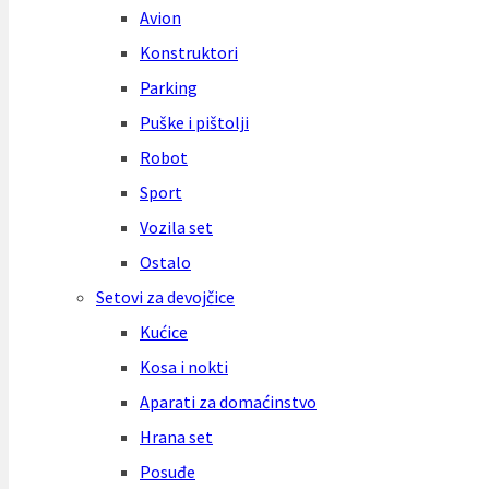
Avion
Konstruktori
Parking
Puške i pištolji
Robot
Sport
Vozila set
Ostalo
Setovi za devojčice
Kućice
Kosa i nokti
Aparati za domaćinstvo
Hrana set
Posuđe