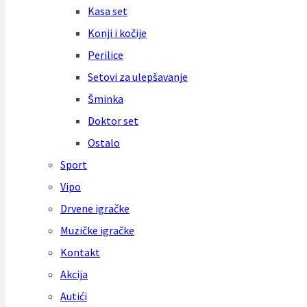
Kasa set
Konji i kočije
Perilice
Setovi za ulepšavanje
Šminka
Doktor set
Ostalo
Sport
Vipo
Drvene igračke
Muzičke igračke
Kontakt
Akcija
Autići