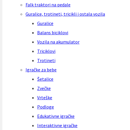
Falk traktori na pedale
Guralice, trotineti, tricikli i ostala vozila
Guralice
Balans biciklovi
Vozila na akumulator
Triciklovi
Trotineti
Igračke za bebe
Šetalice
Zvečke
Vrteške
Podloge
Edukativne igračke
Interaktivne igračke