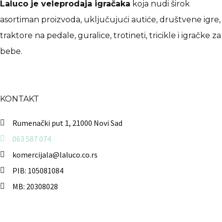
Laluco je veleprodaja igračaka
koja nudi širok
asortiman proizvoda, uključujući autiće, društvene igre,
traktore na pedale, guralice, trotineti, tricikle i igračke za
bebe.
KONTAKT
Rumenački put 1, 21000 Novi Sad
063 587 074
komercijala@laluco.co.rs
PIB: 105081084
MB: 20308028