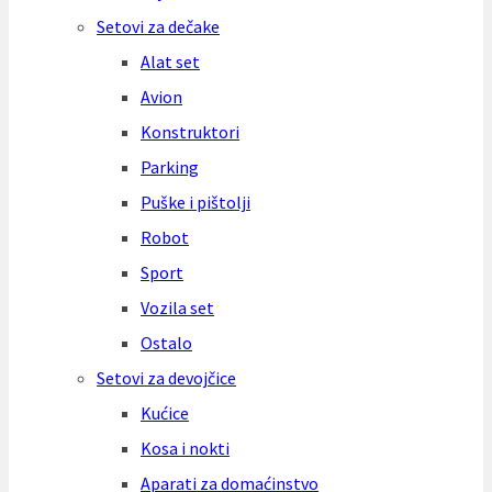
Setovi za dečake
Alat set
Avion
Konstruktori
Parking
Puške i pištolji
Robot
Sport
Vozila set
Ostalo
Setovi za devojčice
Kućice
Kosa i nokti
Aparati za domaćinstvo