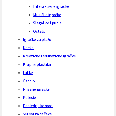
Interaktivne igračke
Muzičke igračke
Slagalice i puzle
Ostalo
Igračke za plažu
Kocke
Kreativne i edukativne igračke
Krupna plastika
Lutke
Ostalo
Plišane igračke
Polesie
Poslednji komadi
Setovi za dečake