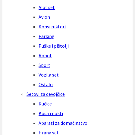
Alat set
Avion
Konstruktori
Parking
Puške i pištolji
Robot
Sport
Vozila set
Ostalo
Setovi za devojčice
Kućice
Kosa i nokti
Aparati za domaćinstvo
Hrana set