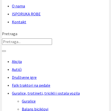
O nama
ISPORUKA ROBE
Kontakt
Pretraga
Akcija
Autići
Društvene igre
Falk traktori na pedale
Guralice, trotineti, tricikli i ostala vozila
Guralice
Balans biciklovi