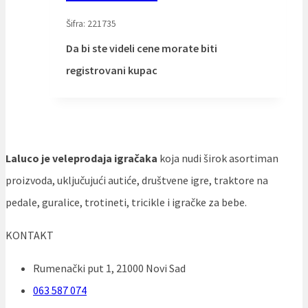
Šifra: 221735
Da bi ste videli cene morate biti
registrovani kupac
Laluco je veleprodaja igračaka
koja nudi širok asortiman
proizvoda, uključujući autiće, društvene igre, traktore na
pedale, guralice, trotineti, tricikle i igračke za bebe.
KONTAKT
Rumenački put 1, 21000 Novi Sad
063 587 074