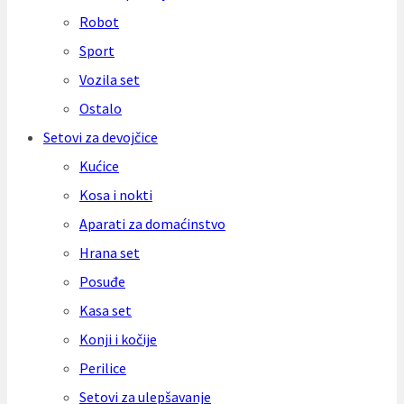
Robot
Sport
Vozila set
Ostalo
Setovi za devojčice
Kućice
Kosa i nokti
Aparati za domaćinstvo
Hrana set
Posuđe
Kasa set
Konji i kočije
Perilice
Setovi za ulepšavanje