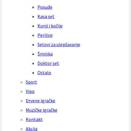
Posuđe
Kasa set
Konji i kočije
Perilice
Setovi za ulepšavanje
Šminka
Doktor set
Ostalo
Sport
Vipo
Drvene igračke
Muzičke igračke
Kontakt
Akcija