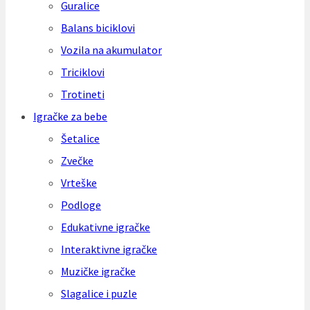
Guralice
Balans biciklovi
Vozila na akumulator
Triciklovi
Trotineti
Igračke za bebe
Šetalice
Zvečke
Vrteške
Podloge
Edukativne igračke
Interaktivne igračke
Muzičke igračke
Slagalice i puzle