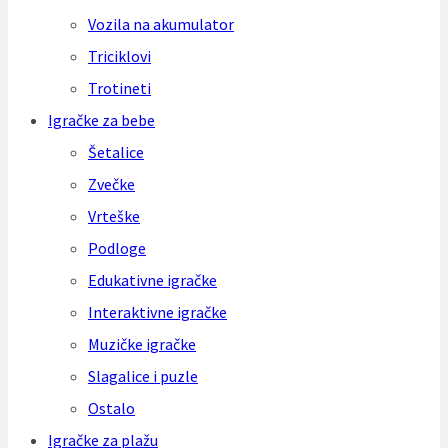
Vozila na akumulator
Triciklovi
Trotineti
Igračke za bebe
Šetalice
Zvečke
Vrteške
Podloge
Edukativne igračke
Interaktivne igračke
Muzičke igračke
Slagalice i puzle
Ostalo
Igračke za plažu