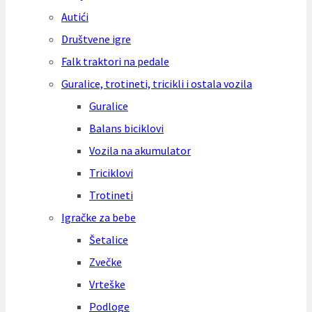
Autići
Društvene igre
Falk traktori na pedale
Guralice, trotineti, tricikli i ostala vozila
Guralice
Balans biciklovi
Vozila na akumulator
Triciklovi
Trotineti
Igračke za bebe
Šetalice
Zvečke
Vrteške
Podloge