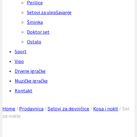
Perilice
Setovi za ulepšavanje
Šminka
Doktor set
Ostalo
Sport
Vipo
Drvene igračke
Muzičke igračke
Kontakt
Home
/
Prodavnica
/
Setovi za devojčice
/
Kosa i nokti
/
Set
za nokte