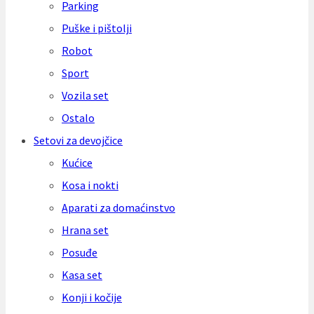
Parking
Puške i pištolji
Robot
Sport
Vozila set
Ostalo
Setovi za devojčice
Kućice
Kosa i nokti
Aparati za domaćinstvo
Hrana set
Posuđe
Kasa set
Konji i kočije