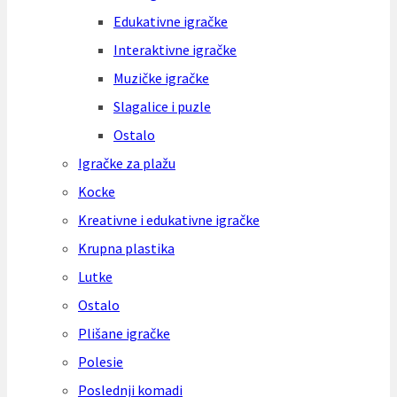
Edukativne igračke
Interaktivne igračke
Muzičke igračke
Slagalice i puzle
Ostalo
Igračke za plažu
Kocke
Kreativne i edukativne igračke
Krupna plastika
Lutke
Ostalo
Plišane igračke
Polesie
Poslednji komadi