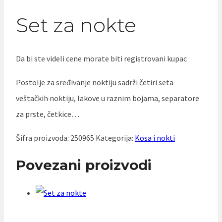
Set za nokte
Da bi ste videli cene morate biti registrovani kupac
Postolje za sređivanje noktiju sadrži četiri seta
veštačkih noktiju, lakove u raznim bojama, separatore
za prste, četkice…
Šifra proizvoda:
250965
Kategorija:
Kosa i nokti
Povezani proizvodi