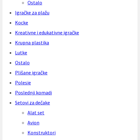
Ostalo
Igračke za plažu
Kocke
Kreativne i edukativne igračke
Krupna plastika
Lutke
Ostalo
Plišane igračke
Polesie
Poslednji komadi
Setovi za dečake
Alat set
Avion
Konstruktori