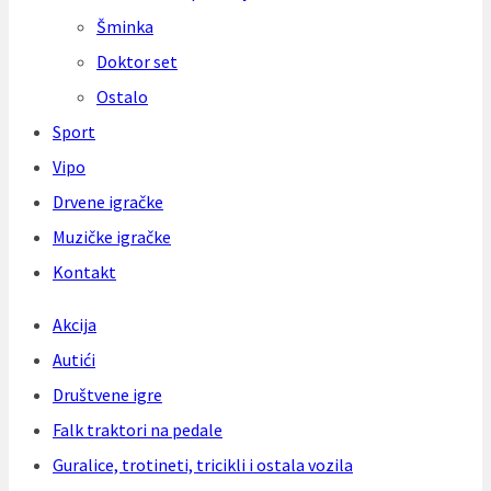
Šminka
Doktor set
Ostalo
Sport
Vipo
Drvene igračke
Muzičke igračke
Kontakt
Akcija
Autići
Društvene igre
Falk traktori na pedale
Guralice, trotineti, tricikli i ostala vozila