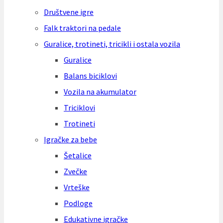
Društvene igre
Falk traktori na pedale
Guralice, trotineti, tricikli i ostala vozila
Guralice
Balans biciklovi
Vozila na akumulator
Triciklovi
Trotineti
Igračke za bebe
Šetalice
Zvečke
Vrteške
Podloge
Edukativne igračke