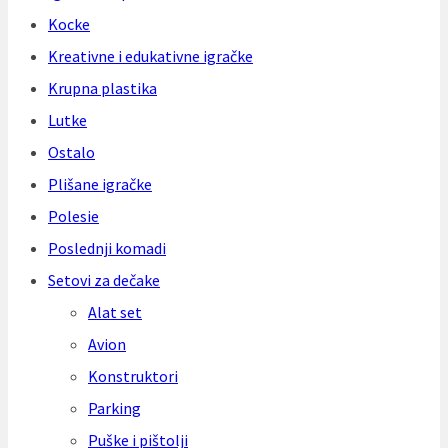
Kocke
Kreativne i edukativne igračke
Krupna plastika
Lutke
Ostalo
Plišane igračke
Polesie
Poslednji komadi
Setovi za dečake
Alat set
Avion
Konstruktori
Parking
Puške i pištolji