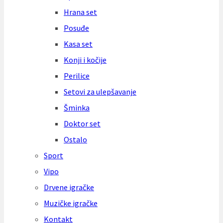
Hrana set
Posuđe
Kasa set
Konji i kočije
Perilice
Setovi za ulepšavanje
Šminka
Doktor set
Ostalo
Sport
Vipo
Drvene igračke
Muzičke igračke
Kontakt