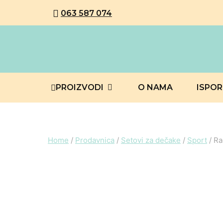
063 587 074
PROIZVODI
O NAMA
ISPO
Home
/
Prodavnica
/
Setovi za dečake
/
Sport
/
Ra