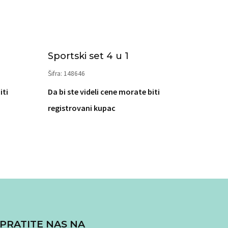
Sportski set 4 u 1
Šifra: 148646
iti
Da bi ste videli cene morate biti
registrovani kupac
PRATITE NAS NA