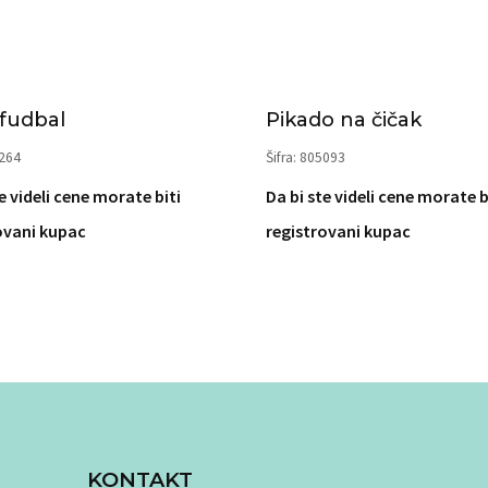
 fudbal
Pikado na čičak
4264
Šifra: 805093
e videli cene morate biti
Da bi ste videli cene morate b
ovani kupac
registrovani kupac
KONTAKT