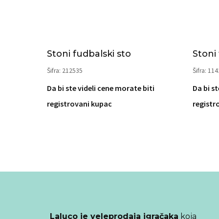
Stoni fudbalski sto
Stoni
Šifra: 212535
Šifra: 11
Da bi ste videli cene morate biti
Da bi st
registrovani kupac
registr
Laluco je veleprodaja igračaka
koja