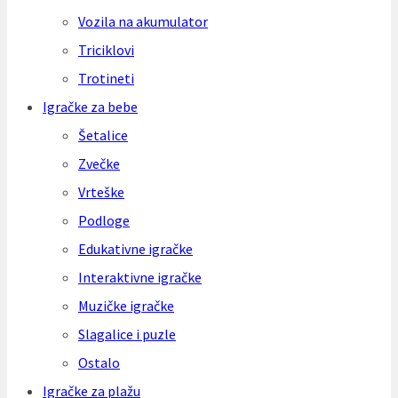
Vozila na akumulator
Triciklovi
Trotineti
Igračke za bebe
Šetalice
Zvečke
Vrteške
Podloge
Edukativne igračke
Interaktivne igračke
Muzičke igračke
Slagalice i puzle
Ostalo
Igračke za plažu