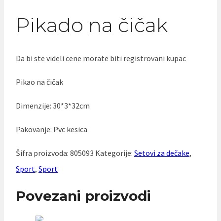
Pikado na čičak
Da bi ste videli cene morate biti registrovani kupac
Pikao na čičak
Dimenzije: 30*3*32cm
Pakovanje: Pvc kesica
Šifra proizvoda:
805093
Kategorije:
Setovi za dečake
,
Sport
,
Sport
Povezani proizvodi