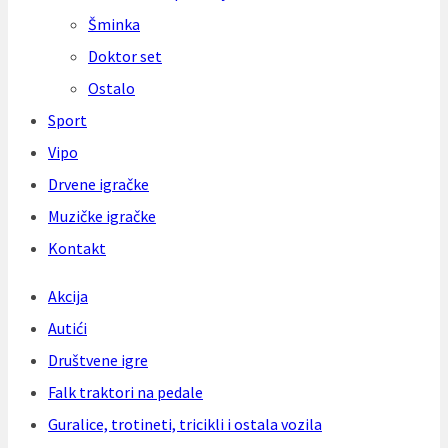
Šminka
Doktor set
Ostalo
Sport
Vipo
Drvene igračke
Muzičke igračke
Kontakt
Akcija
Autići
Društvene igre
Falk traktori na pedale
Guralice, trotineti, tricikli i ostala vozila