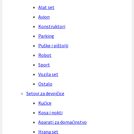
Alat set
Avion
Konstruktori
Parking
Puške i pištolji
Robot
Sport
Vozila set
Ostalo
Setovi za devojčice
Kućice
Kosa i nokti
Aparati za domaćinstvo
Hrana set