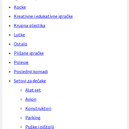
Kocke
Kreativne i edukativne igračke
Krupna plastika
Lutke
Ostalo
Plišane igračke
Polesie
Poslednji komadi
Setovi za dečake
Alat set
Avion
Konstruktori
Parking
Puške i pištolji