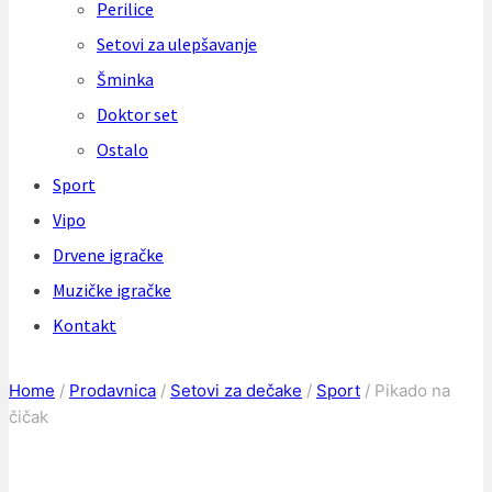
Perilice
Setovi za ulepšavanje
Šminka
Doktor set
Ostalo
Sport
Vipo
Drvene igračke
Muzičke igračke
Kontakt
Home
/
Prodavnica
/
Setovi za dečake
/
Sport
/
Pikado na
čičak