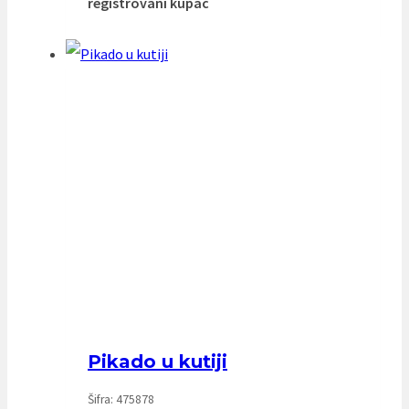
registrovani kupac
Pikado u kutiji
Šifra: 475878