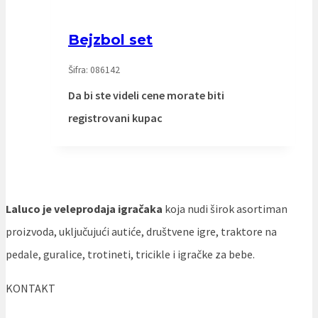
Bejzbol set
Šifra: 086142
Da bi ste videli cene morate biti
registrovani kupac
Laluco je veleprodaja igračaka
koja nudi širok asortiman
proizvoda, uključujući autiće, društvene igre, traktore na
pedale, guralice, trotineti, tricikle i igračke za bebe.
KONTAKT