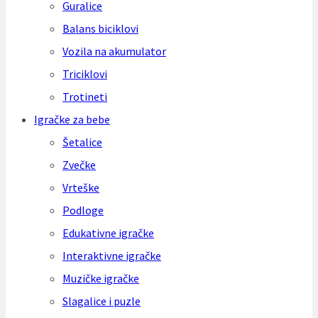
Guralice
Balans biciklovi
Vozila na akumulator
Triciklovi
Trotineti
Igračke za bebe
Šetalice
Zvečke
Vrteške
Podloge
Edukativne igračke
Interaktivne igračke
Muzičke igračke
Slagalice i puzle