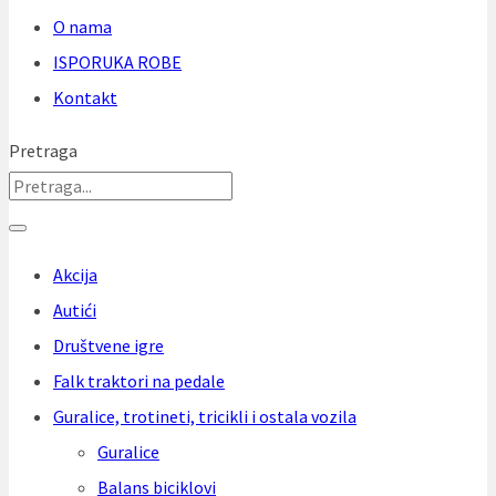
O nama
ISPORUKA ROBE
Kontakt
Pretraga
Akcija
Autići
Društvene igre
Falk traktori na pedale
Guralice, trotineti, tricikli i ostala vozila
Guralice
Balans biciklovi