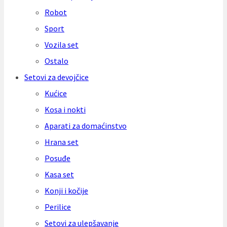
Robot
Sport
Vozila set
Ostalo
Setovi za devojčice
Kućice
Kosa i nokti
Aparati za domaćinstvo
Hrana set
Posuđe
Kasa set
Konji i kočije
Perilice
Setovi za ulepšavanje