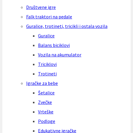
Društvene igre
Falk traktori na pedale
Guralice, trotineti, tricikli i ostala vozila
Guralice
Balans biciklovi
Vozila na akumulator
Triciklovi
Trotineti
Igračke za bebe
Šetalice
Zvečke
Vrteške
Podloge
Edukativne igračke