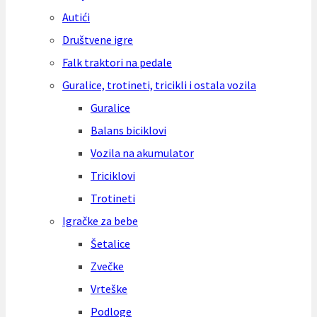
Autići
Društvene igre
Falk traktori na pedale
Guralice, trotineti, tricikli i ostala vozila
Guralice
Balans biciklovi
Vozila na akumulator
Triciklovi
Trotineti
Igračke za bebe
Šetalice
Zvečke
Vrteške
Podloge