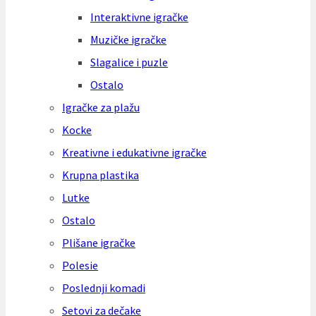
Interaktivne igračke
Muzičke igračke
Slagalice i puzle
Ostalo
Igračke za plažu
Kocke
Kreativne i edukativne igračke
Krupna plastika
Lutke
Ostalo
Plišane igračke
Polesie
Poslednji komadi
Setovi za dečake