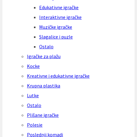
Edukativne igračke
Interaktivne igračke
Muzičke igračke
Slagalice i puzle
Ostalo
Igračke za plažu
Kocke
Kreativne i edukativne igračke
Krupna plastika
Lutke
Ostalo
Plišane igračke
Polesie
Poslednji komadi