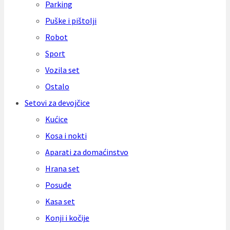
Parking
Puške i pištolji
Robot
Sport
Vozila set
Ostalo
Setovi za devojčice
Kućice
Kosa i nokti
Aparati za domaćinstvo
Hrana set
Posuđe
Kasa set
Konji i kočije