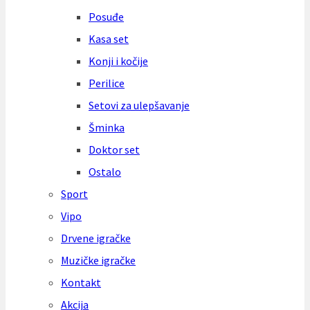
Posuđe
Kasa set
Konji i kočije
Perilice
Setovi za ulepšavanje
Šminka
Doktor set
Ostalo
Sport
Vipo
Drvene igračke
Muzičke igračke
Kontakt
Akcija