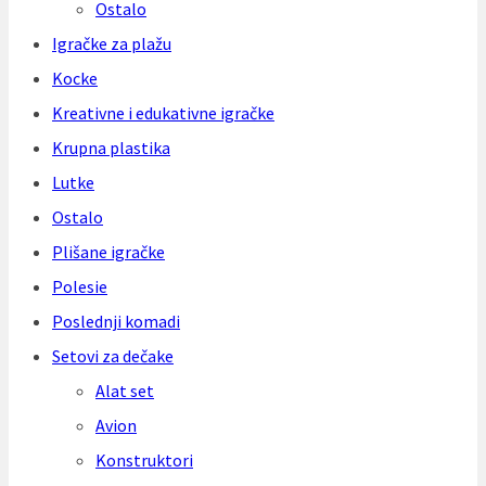
Ostalo
Igračke za plažu
Kocke
Kreativne i edukativne igračke
Krupna plastika
Lutke
Ostalo
Plišane igračke
Polesie
Poslednji komadi
Setovi za dečake
Alat set
Avion
Konstruktori