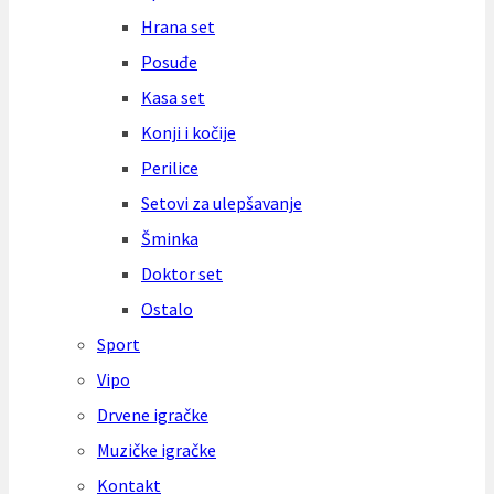
Hrana set
Posuđe
Kasa set
Konji i kočije
Perilice
Setovi za ulepšavanje
Šminka
Doktor set
Ostalo
Sport
Vipo
Drvene igračke
Muzičke igračke
Kontakt