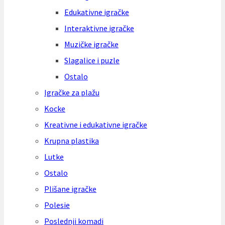
Edukativne igračke
Interaktivne igračke
Muzičke igračke
Slagalice i puzle
Ostalo
Igračke za plažu
Kocke
Kreativne i edukativne igračke
Krupna plastika
Lutke
Ostalo
Plišane igračke
Polesie
Poslednji komadi