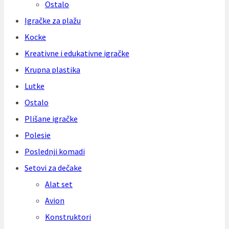
Ostalo
Igračke za plažu
Kocke
Kreativne i edukativne igračke
Krupna plastika
Lutke
Ostalo
Plišane igračke
Polesie
Poslednji komadi
Setovi za dečake
Alat set
Avion
Konstruktori