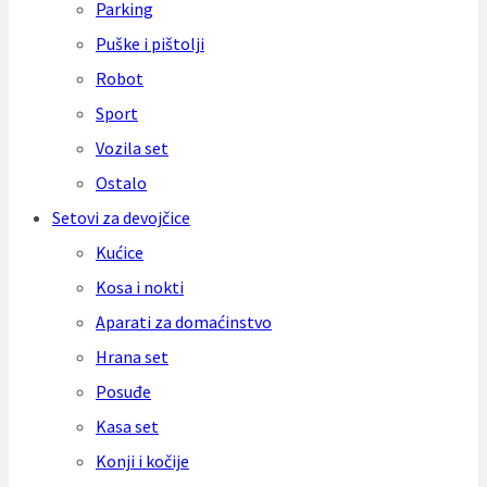
Parking
Puške i pištolji
Robot
Sport
Vozila set
Ostalo
Setovi za devojčice
Kućice
Kosa i nokti
Aparati za domaćinstvo
Hrana set
Posuđe
Kasa set
Konji i kočije