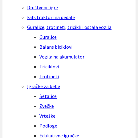
Društvene igre
Falk traktori na pedale
Guralice, trotineti, tricikli i ostala vozila
Guralice
Balans biciklovi
Vozila na akumulator
Triciklovi
Trotineti
Igračke za bebe
Šetalice
Zvečke
Vrteške
Podloge
Edukativne igračke