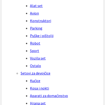
Alat set
Avion
Konstruktori
Parking
Puške i pištolji
Robot
Sport
Vozila set
Ostalo
Setovi za devojčice
Kućice
Kosa i nokti
Aparati za domaćinstvo
Hrana set