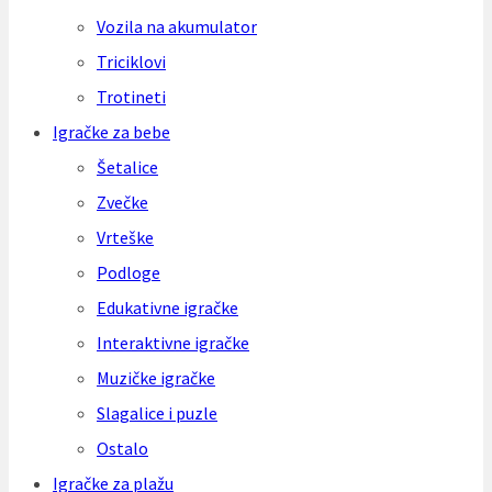
Vozila na akumulator
Triciklovi
Trotineti
Igračke za bebe
Šetalice
Zvečke
Vrteške
Podloge
Edukativne igračke
Interaktivne igračke
Muzičke igračke
Slagalice i puzle
Ostalo
Igračke za plažu