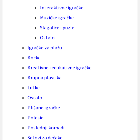
Interaktivne igračke
Muzičke igračke
Slagalice i puzle
Ostalo
Igračke za plažu
Kocke
Kreativne i edukativne igračke
Krupna plastika
Lutke
Ostalo
Plišane igračke
Polesie
Poslednji komadi
Setovi za dečake