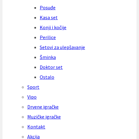
Posuđe
Kasa set
Konji i kočije
Perilice
Setovi za ulepšavanje
Šminka
Doktor set
Ostalo
Sport
Vipo
Drvene igračke
Muzičke igračke
Kontakt
Akcija