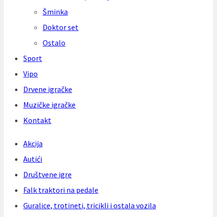
Šminka
Doktor set
Ostalo
Sport
Vipo
Drvene igračke
Muzičke igračke
Kontakt
Akcija
Autići
Društvene igre
Falk traktori na pedale
Guralice, trotineti, tricikli i ostala vozila