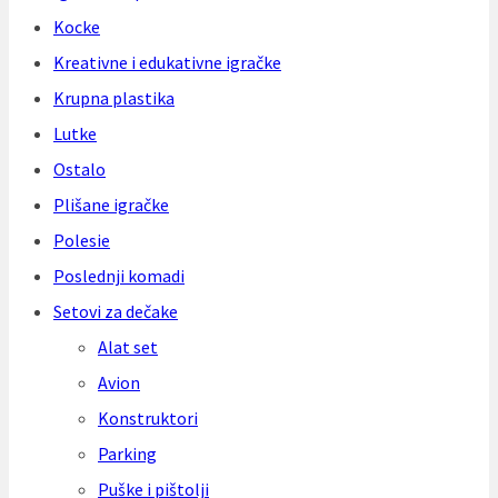
Kocke
Kreativne i edukativne igračke
Krupna plastika
Lutke
Ostalo
Plišane igračke
Polesie
Poslednji komadi
Setovi za dečake
Alat set
Avion
Konstruktori
Parking
Puške i pištolji