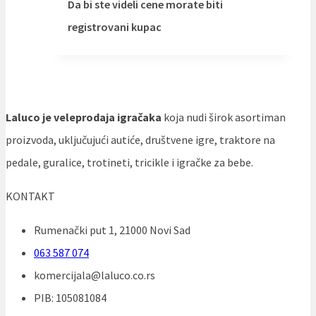
Da bi ste videli cene morate biti
registrovani kupac
Laluco je veleprodaja igračaka
koja nudi širok asortiman
proizvoda, uključujući autiće, društvene igre, traktore na
pedale, guralice, trotineti, tricikle i igračke za bebe.
KONTAKT
Rumenački put 1, 21000 Novi Sad
063 587 074
komercijala@laluco.co.rs
PIB: 105081084