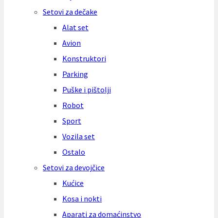
Setovi za dečake
Alat set
Avion
Konstruktori
Parking
Puške i pištolji
Robot
Sport
Vozila set
Ostalo
Setovi za devojčice
Kućice
Kosa i nokti
Aparati za domaćinstvo