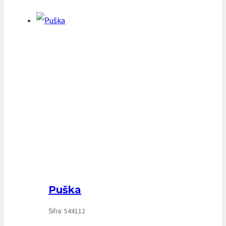
Puška
Šifra: 544112