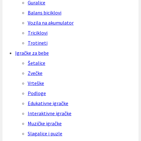
Guralice
Balans biciklovi
Vozila na akumulator
Triciklovi
Trotineti
Igračke za bebe
Šetalice
Zvečke
Vrteške
Podloge
Edukativne igračke
Interaktivne igračke
Muzičke igračke
Slagalice i puzle