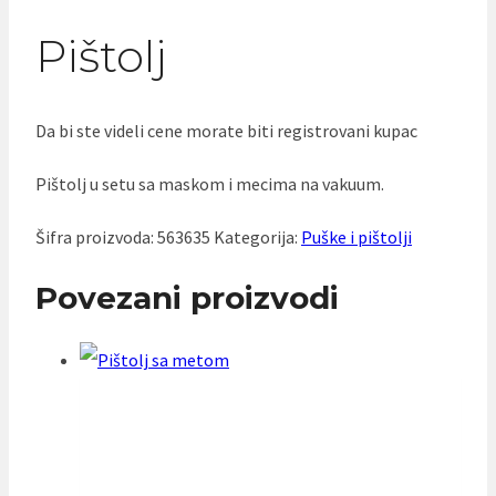
Pištolj
Da bi ste videli cene morate biti registrovani kupac
Pištolj u setu sa maskom i mecima na vakuum.
Šifra proizvoda:
563635
Kategorija:
Puške i pištolji
Povezani proizvodi