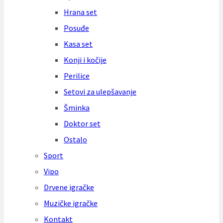
Hrana set
Posuđe
Kasa set
Konji i kočije
Perilice
Setovi za ulepšavanje
Šminka
Doktor set
Ostalo
Sport
Vipo
Drvene igračke
Muzičke igračke
Kontakt