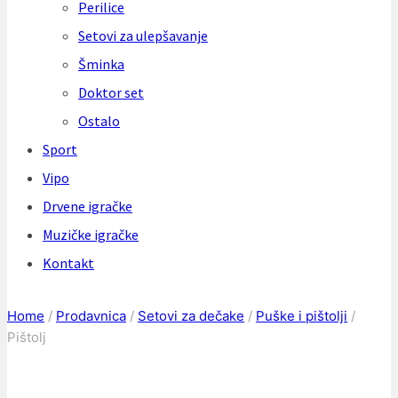
Perilice
Setovi za ulepšavanje
Šminka
Doktor set
Ostalo
Sport
Vipo
Drvene igračke
Muzičke igračke
Kontakt
Home
/
Prodavnica
/
Setovi za dečake
/
Puške i pištolji
/
Pištolj