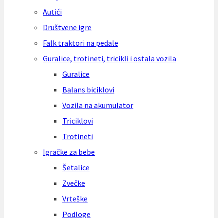
Autići
Društvene igre
Falk traktori na pedale
Guralice, trotineti, tricikli i ostala vozila
Guralice
Balans biciklovi
Vozila na akumulator
Triciklovi
Trotineti
Igračke za bebe
Šetalice
Zvečke
Vrteške
Podloge