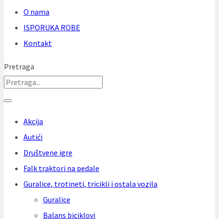
O nama
ISPORUKA ROBE
Kontakt
Pretraga
Akcija
Autići
Društvene igre
Falk traktori na pedale
Guralice, trotineti, tricikli i ostala vozila
Guralice
Balans biciklovi