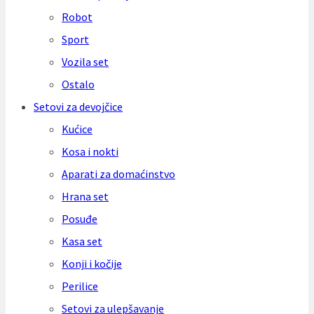
Robot
Sport
Vozila set
Ostalo
Setovi za devojčice
Kućice
Kosa i nokti
Aparati za domaćinstvo
Hrana set
Posuđe
Kasa set
Konji i kočije
Perilice
Setovi za ulepšavanje