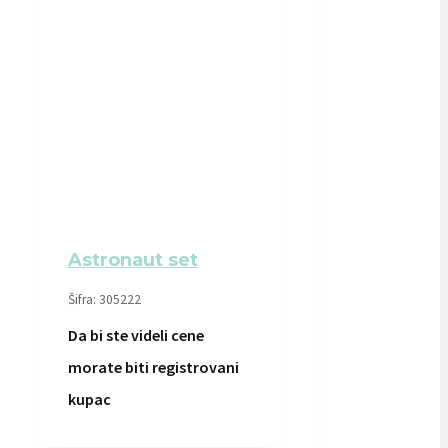
Astronaut set
Šifra: 305222
Da bi ste videli cene
morate biti registrovani
kupac