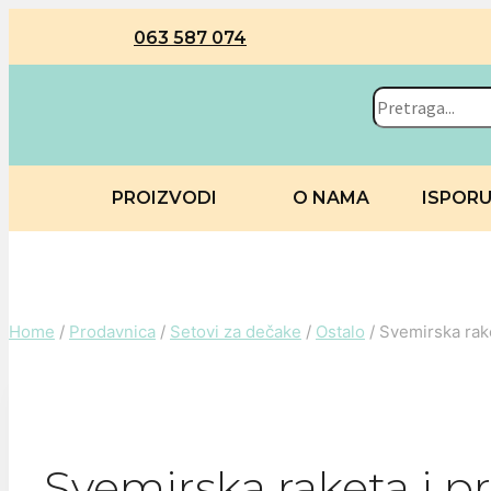
063 587 074
PROIZVODI
O NAMA
ISPOR
Home
/
Prodavnica
/
Setovi za dečake
/
Ostalo
/
Svemirska rake
Svemirska raketa i p