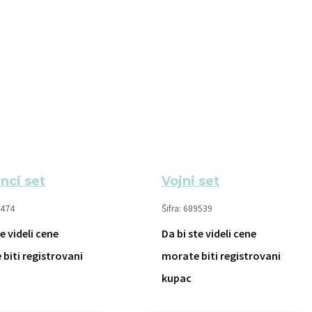
anci set
Vojni set
6474
Šifra: 689539
e videli cene
Da bi ste videli cene
biti registrovani
morate biti registrovani
kupac