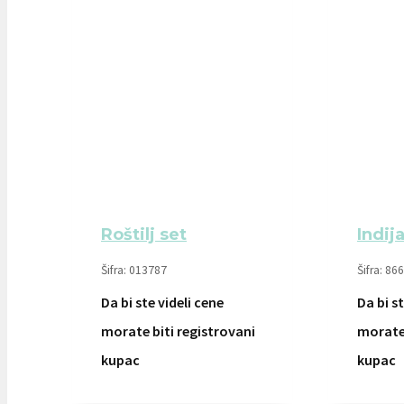
Roštilj set
Indij
Šifra: 013787
Šifra: 86
Da bi ste videli cene
Da bi st
morate biti registrovani
morate 
kupac
kupac