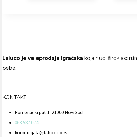
Laluco je veleprodaja igračaka
koja nudi širok asortim
bebe.
KONTAKT
Rumenački put 1, 21000 Novi Sad
063 587 074
komercijala@laluco.co.rs