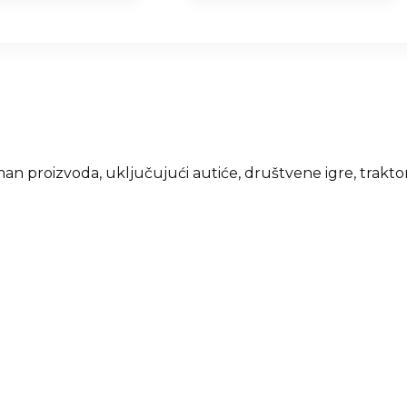
an proizvoda, uključujući autiće, društvene igre, traktore 