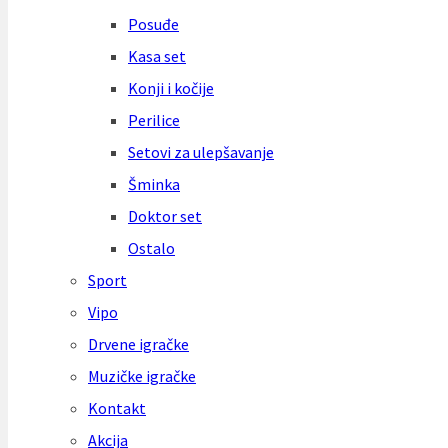
Posuđe
Kasa set
Konji i kočije
Perilice
Setovi za ulepšavanje
Šminka
Doktor set
Ostalo
Sport
Vipo
Drvene igračke
Muzičke igračke
Kontakt
Akcija