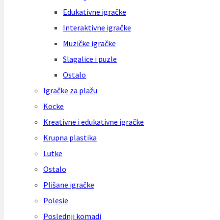
Edukativne igračke
Interaktivne igračke
Muzičke igračke
Slagalice i puzle
Ostalo
Igračke za plažu
Kocke
Kreativne i edukativne igračke
Krupna plastika
Lutke
Ostalo
Plišane igračke
Polesie
Poslednji komadi