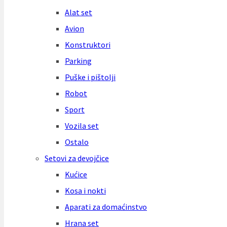
Alat set
Avion
Konstruktori
Parking
Puške i pištolji
Robot
Sport
Vozila set
Ostalo
Setovi za devojčice
Kućice
Kosa i nokti
Aparati za domaćinstvo
Hrana set