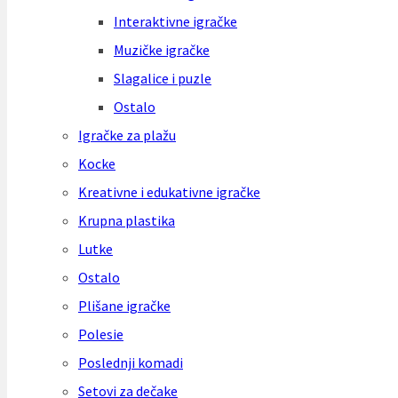
Interaktivne igračke
Muzičke igračke
Slagalice i puzle
Ostalo
Igračke za plažu
Kocke
Kreativne i edukativne igračke
Krupna plastika
Lutke
Ostalo
Plišane igračke
Polesie
Poslednji komadi
Setovi za dečake