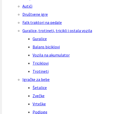
Autići
Društvene igre
Falk traktori na pedale
Guralice, trotineti, tricikli i ostala vozila
Guralice
Balans biciklovi
Vozila na akumulator
Triciklovi
Trotineti
Igračke za bebe
Šetalice
Zvečke
Vrteške
Podloge