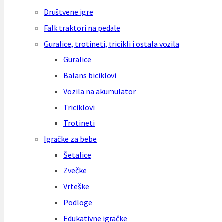
Društvene igre
Falk traktori na pedale
Guralice, trotineti, tricikli i ostala vozila
Guralice
Balans biciklovi
Vozila na akumulator
Triciklovi
Trotineti
Igračke za bebe
Šetalice
Zvečke
Vrteške
Podloge
Edukativne igračke