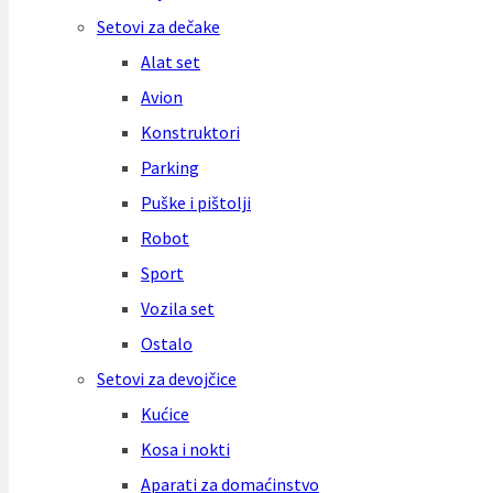
Setovi za dečake
Alat set
Avion
Konstruktori
Parking
Puške i pištolji
Robot
Sport
Vozila set
Ostalo
Setovi za devojčice
Kućice
Kosa i nokti
Aparati za domaćinstvo