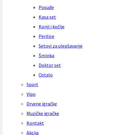
Posuđe
Kasa set
Konji i kočije
Perilice
Setovi za ulepšavanje
Šminka
Doktor set
Ostalo
Sport
Vipo
Drvene igračke
Muzičke igračke
Kontakt
Akcija