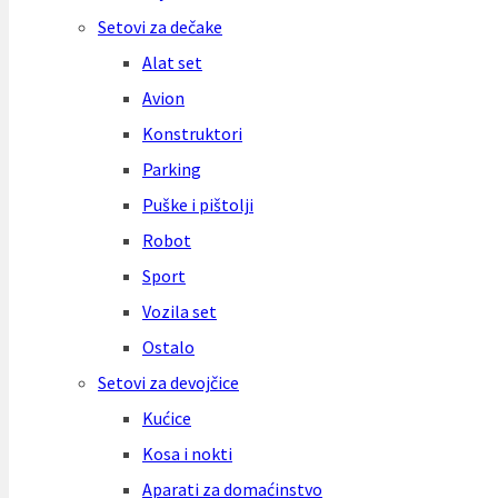
Setovi za dečake
Alat set
Avion
Konstruktori
Parking
Puške i pištolji
Robot
Sport
Vozila set
Ostalo
Setovi za devojčice
Kućice
Kosa i nokti
Aparati za domaćinstvo