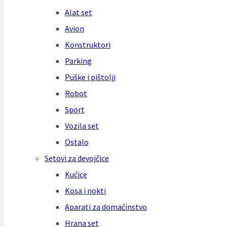
Alat set
Avion
Konstruktori
Parking
Puške i pištolji
Robot
Sport
Vozila set
Ostalo
Setovi za devojčice
Kućice
Kosa i nokti
Aparati za domaćinstvo
Hrana set