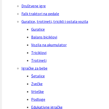
Društvene igre
Falk traktori na pedale
Guralice, trotineti, tricikli i ostala vozila
Guralice
Balans biciklovi
Vozila na akumulator
Triciklovi
Trotineti
Igračke za bebe
Šetalice
Zvečke
Vrteške
Podloge
Edukativne igračke