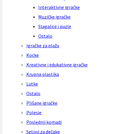
Interaktivne igračke
Muzičke igračke
Slagalice i puzle
Ostalo
Igračke za plažu
Kocke
Kreativne i edukativne igračke
Krupna plastika
Lutke
Ostalo
Plišane igračke
Polesie
Poslednji komadi
Setovi za dečake