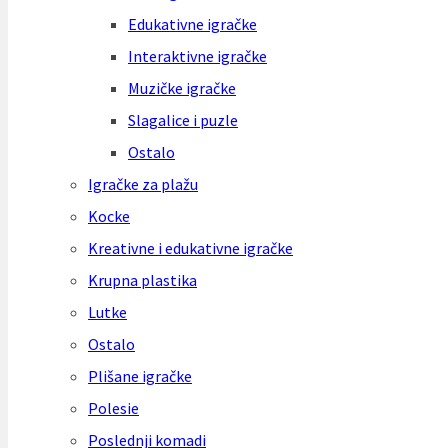
Edukativne igračke
Interaktivne igračke
Muzičke igračke
Slagalice i puzle
Ostalo
Igračke za plažu
Kocke
Kreativne i edukativne igračke
Krupna plastika
Lutke
Ostalo
Plišane igračke
Polesie
Poslednji komadi