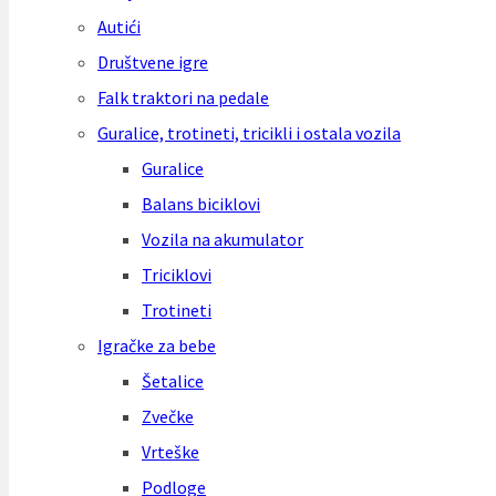
Autići
Društvene igre
Falk traktori na pedale
Guralice, trotineti, tricikli i ostala vozila
Guralice
Balans biciklovi
Vozila na akumulator
Triciklovi
Trotineti
Igračke za bebe
Šetalice
Zvečke
Vrteške
Podloge