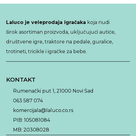
Laluco je veleprodaja igračaka
koja nudi
širok asortiman proizvoda, uključujući autiće,
društvene igre, traktore na pedale, guralice,
trotineti, tricikle i igračke za bebe.
KONTAKT
Rumenački put 1, 21000 Novi Sad
063 587 074
komercijala@laluco.co.rs
PIB: 105081084
MB: 20308028