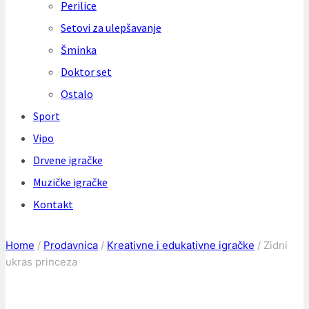
Perilice
Setovi za ulepšavanje
Šminka
Doktor set
Ostalo
Sport
Vipo
Drvene igračke
Muzičke igračke
Kontakt
Home
/
Prodavnica
/
Kreativne i edukativne igračke
/
Zidni
ukras princeza