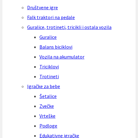
Društvene igre
Falk traktori na pedale
Guralice, trotineti, tricikli i ostala vozila
Guralice
Balans biciklovi
Vozila na akumulator
Triciklovi
Trotineti
Igračke za bebe
Šetalice
Zvečke
Vrteške
Podloge
Edukativne igračke