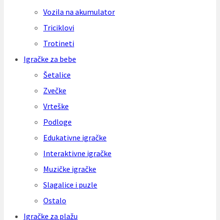
Vozila na akumulator
Triciklovi
Trotineti
Igračke za bebe
Šetalice
Zvečke
Vrteške
Podloge
Edukativne igračke
Interaktivne igračke
Muzičke igračke
Slagalice i puzle
Ostalo
Igračke za plažu