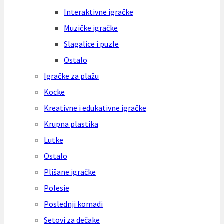
Interaktivne igračke
Muzičke igračke
Slagalice i puzle
Ostalo
Igračke za plažu
Kocke
Kreativne i edukativne igračke
Krupna plastika
Lutke
Ostalo
Plišane igračke
Polesie
Poslednji komadi
Setovi za dečake