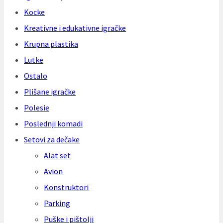
Kocke
Kreativne i edukativne igračke
Krupna plastika
Lutke
Ostalo
Plišane igračke
Polesie
Poslednji komadi
Setovi za dečake
Alat set
Avion
Konstruktori
Parking
Puške i pištolji