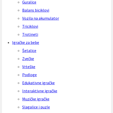
Guralice
Balans biciklovi
Vozila na akumulator
Triciklovi
Trotineti
Igračke za bebe
Šetalice
Zvečke
Vrteške
Podloge
Edukativne igračke
Interaktivne igračke
Muzičke igračke
Slagalice i puzle