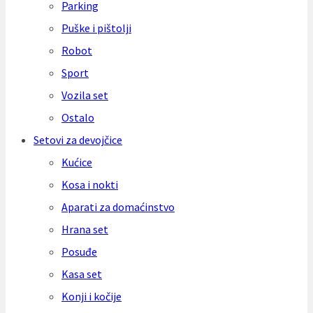
Parking
Puške i pištolji
Robot
Sport
Vozila set
Ostalo
Setovi za devojčice
Kućice
Kosa i nokti
Aparati za domaćinstvo
Hrana set
Posuđe
Kasa set
Konji i kočije