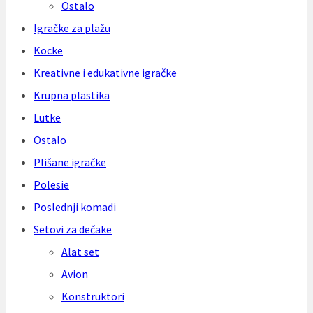
Ostalo
Igračke za plažu
Kocke
Kreativne i edukativne igračke
Krupna plastika
Lutke
Ostalo
Plišane igračke
Polesie
Poslednji komadi
Setovi za dečake
Alat set
Avion
Konstruktori