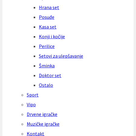
Hrana set
Posuđe
Kasa set
Konji i kočije
Perilice
Setovi za ulepšavanje
Šminka
Doktor set
Ostalo
Sport
Vipo
Drvene igračke
Muzičke igračke
Kontakt