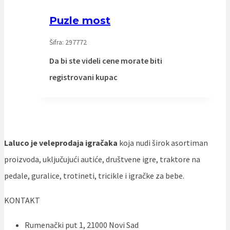
Puzle most
Šifra: 297772
Da bi ste videli cene morate biti
registrovani kupac
Laluco je veleprodaja igračaka
koja nudi širok asortiman
proizvoda, uključujući autiće, društvene igre, traktore na
pedale, guralice, trotineti, tricikle i igračke za bebe.
KONTAKT
Rumenački put 1, 21000 Novi Sad