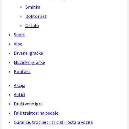
Šminka
Doktor set
Ostalo
Sport
Vipo
Drvene igračke
Muzičke igračke
Kontakt
Akcija
Autići
Društvene igre
Falk traktori na pedale
Guralice, trotineti, tricikli i ostala vozila