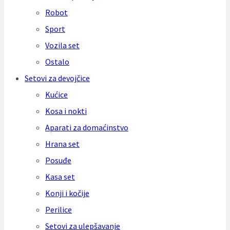
Robot
Sport
Vozila set
Ostalo
Setovi za devojčice
Kućice
Kosa i nokti
Aparati za domaćinstvo
Hrana set
Posuđe
Kasa set
Konji i kočije
Perilice
Setovi za ulepšavanje