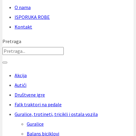
O nama
ISPORUKA ROBE
Kontakt
Pretraga
Akcija
Autići
Društvene igre
Falk traktori na pedale
Guralice, trotineti, tricikli i ostala vozila
Guralice
Balans biciklovi