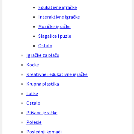
Edukativne igračke
Interaktivne igračke
Muzičke igračke
Slagalice i puzle
Ostalo
Igračke za plažu
Kocke
Kreativne i edukativne igračke
Krupna plastika
Lutke
Ostalo
Plišane igračke
Polesie
Poslednji komadi