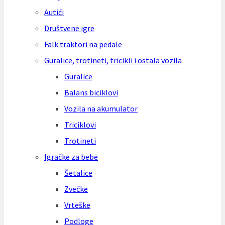
Autići
Društvene igre
Falk traktori na pedale
Guralice, trotineti, tricikli i ostala vozila
Guralice
Balans biciklovi
Vozila na akumulator
Triciklovi
Trotineti
Igračke za bebe
Šetalice
Zvečke
Vrteške
Podloge