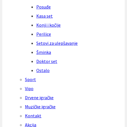
Posuđe
Kasa set
Konji i kočije
Perilice
Setovi za ulepšavanje
Šminka
Doktor set
Ostalo
Sport
Vipo
Drvene igračke
Muzičke igračke
Kontakt
Akcija