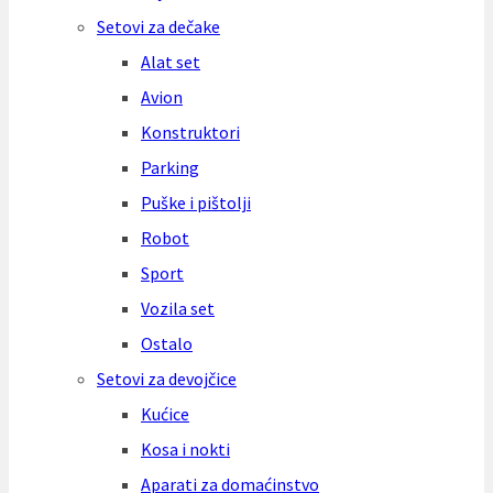
Setovi za dečake
Alat set
Avion
Konstruktori
Parking
Puške i pištolji
Robot
Sport
Vozila set
Ostalo
Setovi za devojčice
Kućice
Kosa i nokti
Aparati za domaćinstvo