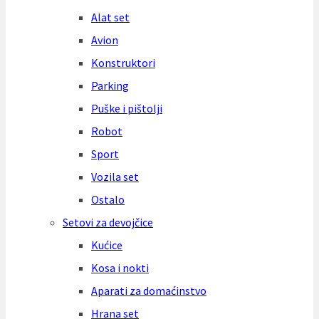
Alat set
Avion
Konstruktori
Parking
Puške i pištolji
Robot
Sport
Vozila set
Ostalo
Setovi za devojčice
Kućice
Kosa i nokti
Aparati za domaćinstvo
Hrana set