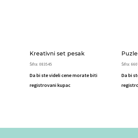
Kreativni set pesak
Puzl
Šifra: 083545
Šifra: 66
Da bi ste videli cene morate biti
Da bi st
registrovani kupac
registr