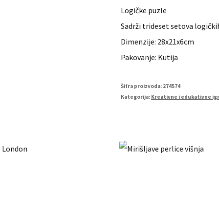
Logičke puzle
Sadrži trideset setova logički
Dimenzije: 28x21x6cm
Pakovanje: Kutija
Šifra proizvoda:
274574
Kategorija:
Kreativne i edukativne ig