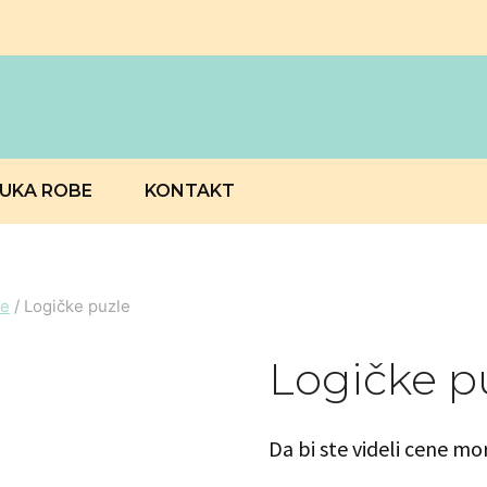
RUKA ROBE
KONTAKT
ke
/
Logičke puzle
Logičke p
Da bi ste videli cene mo