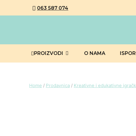
063 587 074
PROIZVODI
O NAMA
ISPO
Home
/
Prodavnica
/
Kreativne i edukativne igrač