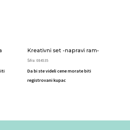
a
Kreativni set -napravi ram-
Šifra: 084535
iti
Da bi ste videli cene morate biti
registrovani kupac