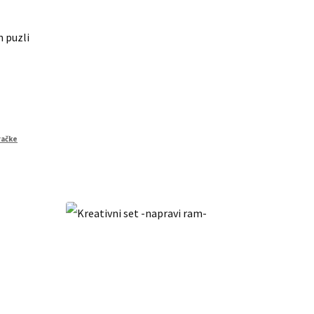
h puzli
račke