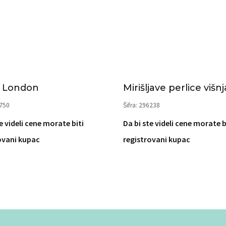
e London
Mirišljave perlice višnj
0750
Šifra: 296238
e videli cene morate biti
Da bi ste videli cene morate b
ovani kupac
registrovani kupac