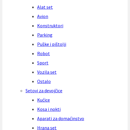
Alat set
Avion
Konstruktori
Parking
Puške i pištolji
Robot
Sport
Vozila set
Ostalo
Setovi za devojčice
Kućice
Kosa i nokti
Aparati za domaćinstvo
Hrana set