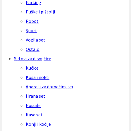
Parking
Puške i pištolji
Robot
Sport
Vozila set
Ostalo
Setovi za devojčice
Kućice
Kosa i nokti
Aparati za domaćinstvo
Hrana set
Posuđe
Kasa set
Konji i kočije