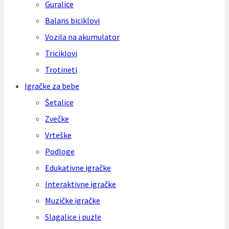
Guralice
Balans biciklovi
Vozila na akumulator
Triciklovi
Trotineti
Igračke za bebe
Šetalice
Zvečke
Vrteške
Podloge
Edukativne igračke
Interaktivne igračke
Muzičke igračke
Slagalice i puzle