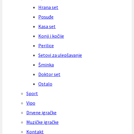
Hrana set
Posuđe
Kasa set
Konji i kočije
Perilice
Setovi za ulepšavanje
Šminka
Doktor set
Ostalo
Sport
Vipo
Drvene igračke
Muzičke igračke
Kontakt