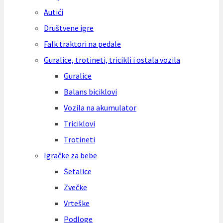
Autići
Društvene igre
Falk traktori na pedale
Guralice, trotineti, tricikli i ostala vozila
Guralice
Balans biciklovi
Vozila na akumulator
Triciklovi
Trotineti
Igračke za bebe
Šetalice
Zvečke
Vrteške
Podloge