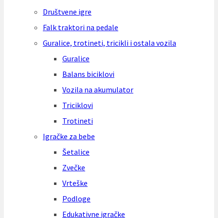
Društvene igre
Falk traktori na pedale
Guralice, trotineti, tricikli i ostala vozila
Guralice
Balans biciklovi
Vozila na akumulator
Triciklovi
Trotineti
Igračke za bebe
Šetalice
Zvečke
Vrteške
Podloge
Edukativne igračke