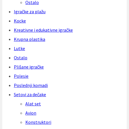
Ostalo
Igračke za plažu
Kocke
Kreativne i edukativne igračke
Krupna plastika
Lutke
Ostalo
Plišane igračke
Polesie
Poslednji komadi
Setovi za dečake
Alat set
Avion
Konstruktori