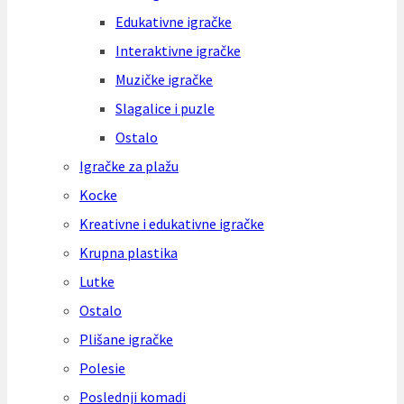
Edukativne igračke
Interaktivne igračke
Muzičke igračke
Slagalice i puzle
Ostalo
Igračke za plažu
Kocke
Kreativne i edukativne igračke
Krupna plastika
Lutke
Ostalo
Plišane igračke
Polesie
Poslednji komadi