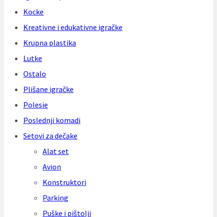
Kocke
Kreativne i edukativne igračke
Krupna plastika
Lutke
Ostalo
Plišane igračke
Polesie
Poslednji komadi
Setovi za dečake
Alat set
Avion
Konstruktori
Parking
Puške i pištolji