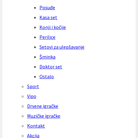
Posuđe
Kasa set
Konji i kočije
Perilice
Setovi za ulepšavanje
Šminka
Doktor set
Ostalo
Sport
Vipo
Drvene igračke
Muzičke igračke
Kontakt
Akcija