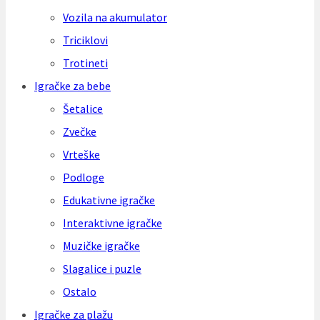
Vozila na akumulator
Triciklovi
Trotineti
Igračke za bebe
Šetalice
Zvečke
Vrteške
Podloge
Edukativne igračke
Interaktivne igračke
Muzičke igračke
Slagalice i puzle
Ostalo
Igračke za plažu