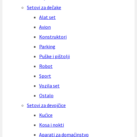
Setovi za dečake
Alat set
Avion
Konstruktori
Parking
Puške i pištolji
Robot
Sport
Vozila set
Ostalo
Setovi za devojčice
Kućice
Kosa i nokti
Aparati za domaćinstvo