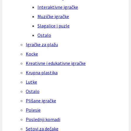
Interaktivne igračke
Muzičke igračke
Slagalice i puzle
Ostalo
Igračke za plažu
Kocke
Kreativne i edukativne igračke
Krupna plastika
Lutke
Ostalo
Plišane igračke
Polesie
Poslednji komadi
Setovi za dečake