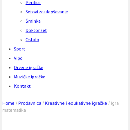
Perilice
Setovi za ulepšavanje
Šminka
Doktor set
Ostalo
Sport
Vipo
Drvene igračke
Muzičke igračke
Kontakt
Home
/
Prodavnica
/
Kreativne i edukativne igračke
/
Igra
matematika