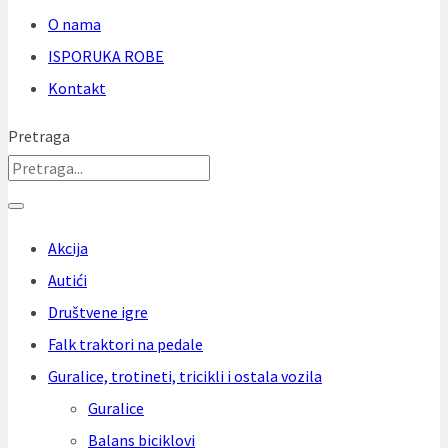
O nama
ISPORUKA ROBE
Kontakt
Pretraga
Akcija
Autići
Društvene igre
Falk traktori na pedale
Guralice, trotineti, tricikli i ostala vozila
Guralice
Balans biciklovi