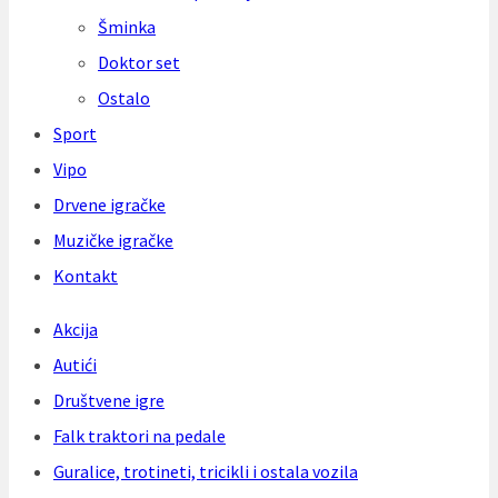
Šminka
Doktor set
Ostalo
Sport
Vipo
Drvene igračke
Muzičke igračke
Kontakt
Akcija
Autići
Društvene igre
Falk traktori na pedale
Guralice, trotineti, tricikli i ostala vozila