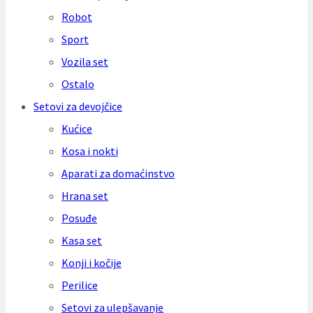
Robot
Sport
Vozila set
Ostalo
Setovi za devojčice
Kućice
Kosa i nokti
Aparati za domaćinstvo
Hrana set
Posuđe
Kasa set
Konji i kočije
Perilice
Setovi za ulepšavanje