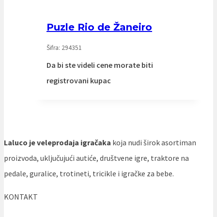
Puzle Rio de Žaneiro
Šifra: 294351
Da bi ste videli cene morate biti
registrovani kupac
Laluco je veleprodaja igračaka
koja nudi širok asortiman
proizvoda, uključujući autiće, društvene igre, traktore na
pedale, guralice, trotineti, tricikle i igračke za bebe.
KONTAKT