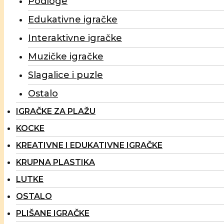
Podloge
Edukativne igračke
Interaktivne igračke
Muzičke igračke
Slagalice i puzle
Ostalo
IGRAČKE ZA PLAŽU
KOCKE
KREATIVNE I EDUKATIVNE IGRAČKE
KRUPNA PLASTIKA
LUTKE
OSTALO
PLIŠANE IGRAČKE