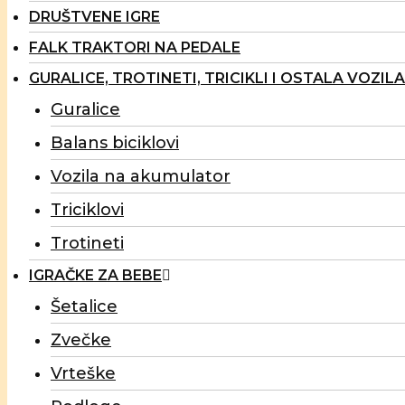
DRUŠTVENE IGRE
FALK TRAKTORI NA PEDALE
GURALICE, TROTINETI, TRICIKLI I OSTALA VOZILA
Guralice
Balans biciklovi
Vozila na akumulator
Triciklovi
Trotineti
IGRAČKE ZA BEBE
Šetalice
Zvečke
Vrteške