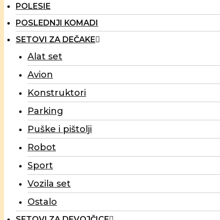
POLESIE
POSLEDNJI KOMADI
SETOVI ZA DEČAKE
Alat set
Avion
Konstruktori
Parking
Puške i pištolji
Robot
Sport
Vozila set
Ostalo
SETOVI ZA DEVOJČICE