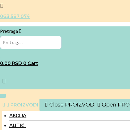
Skip
to
063 587 074
content
Pretraga
0.00
RSD
0
Cart
Close PROIZVODI
Open PRO
PROIZVODI
AKCIJA
AUTIĆI