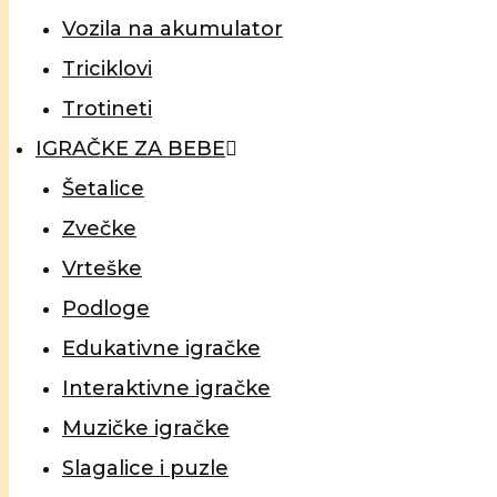
Vozila na akumulator
Triciklovi
Trotineti
IGRAČKE ZA BEBE
Šetalice
Zvečke
Vrteške
Podloge
Edukativne igračke
Interaktivne igračke
Muzičke igračke
Slagalice i puzle