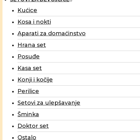
Kućice
Kosa i nokti
Aparati za domaćinstvo
Hrana set
Posuđe
Kasa set
Konji i kočije
Perilice
Setovi za ulepšavanje
Šminka
Doktor set
Ostalo