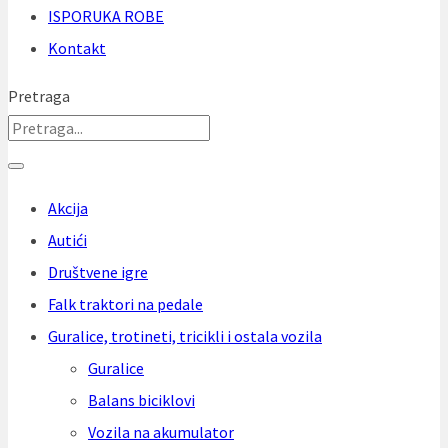
ISPORUKA ROBE
Kontakt
Pretraga
Akcija
Autići
Društvene igre
Falk traktori na pedale
Guralice, trotineti, tricikli i ostala vozila
Guralice
Balans biciklovi
Vozila na akumulator