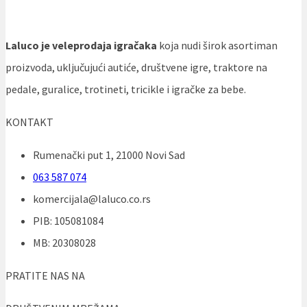
Laluco je veleprodaja igračaka
koja nudi širok asortiman
proizvoda, uključujući autiće, društvene igre, traktore na
pedale, guralice, trotineti, tricikle i igračke za bebe.
KONTAKT
Rumenački put 1, 21000 Novi Sad
063 587 074
komercijala@laluco.co.rs
PIB: 105081084
MB: 20308028
PRATITE NAS NA