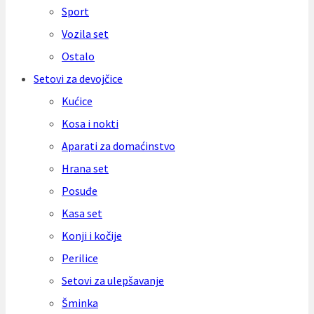
Sport
Vozila set
Ostalo
Setovi za devojčice
Kućice
Kosa i nokti
Aparati za domaćinstvo
Hrana set
Posuđe
Kasa set
Konji i kočije
Perilice
Setovi za ulepšavanje
Šminka