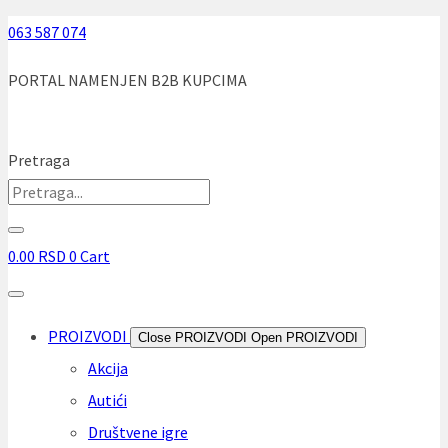
Skip
063 587 074
to
PORTAL NAMENJEN B2B KUPCIMA
content
Pretraga
0.00
RSD
0
Cart
PROIZVODI
Close PROIZVODI
Open PROIZVODI
Akcija
Autići
Društvene igre