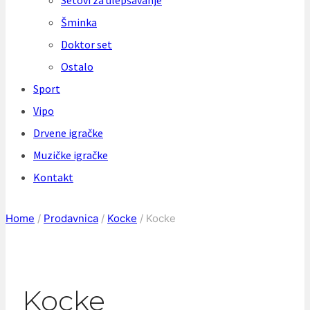
Setovi za ulepšavanje
Šminka
Doktor set
Ostalo
Sport
Vipo
Drvene igračke
Muzičke igračke
Kontakt
Home
/
Prodavnica
/
Kocke
/
Kocke
Kocke