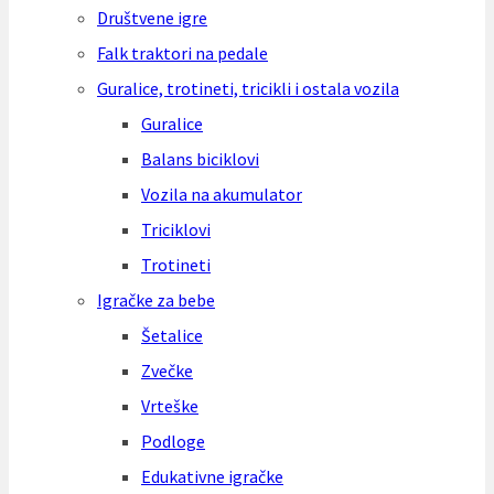
Društvene igre
Falk traktori na pedale
Guralice, trotineti, tricikli i ostala vozila
Guralice
Balans biciklovi
Vozila na akumulator
Triciklovi
Trotineti
Igračke za bebe
Šetalice
Zvečke
Vrteške
Podloge
Edukativne igračke