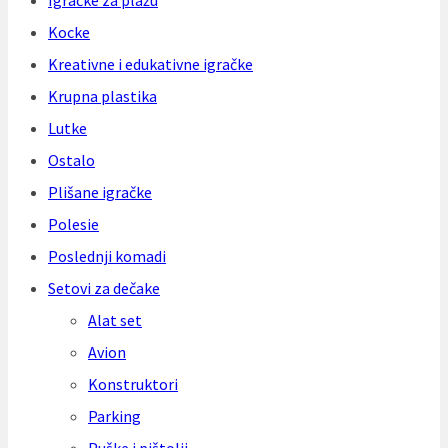
Igračke za plažu
Kocke
Kreativne i edukativne igračke
Krupna plastika
Lutke
Ostalo
Plišane igračke
Polesie
Poslednji komadi
Setovi za dečake
Alat set
Avion
Konstruktori
Parking