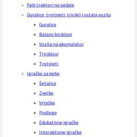
Falk traktori na pedale
Guralice, trotineti, tricikli i ostala vozila
Guralice
Balans biciklovi
Vozila na akumulator
Triciklovi
Trotineti
Igračke za bebe
Šetalice
Zvečke
Vrteške
Podloge
Edukativne igračke
Interaktivne igračke