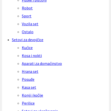
Puške i pištolji
Robot
Sport
Vozila set
Ostalo
Setovi za devojčice
Kućice
Kosa i nokti
Aparati za domaćinstvo
Hrana set
Posuđe
Kasa set
Konji i kočije
Perilice