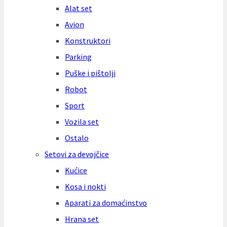
Alat set
Avion
Konstruktori
Parking
Puške i pištolji
Robot
Sport
Vozila set
Ostalo
Setovi za devojčice
Kućice
Kosa i nokti
Aparati za domaćinstvo
Hrana set