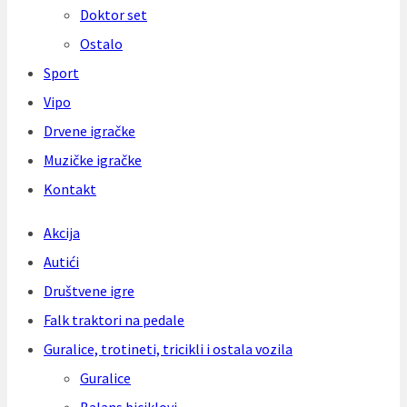
Doktor set
Ostalo
Sport
Vipo
Drvene igračke
Muzičke igračke
Kontakt
Akcija
Autići
Društvene igre
Falk traktori na pedale
Guralice, trotineti, tricikli i ostala vozila
Guralice