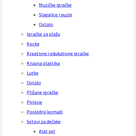
Muzičke igračke
Slagalice i puzle
Ostalo
Igračke za plažu
Kocke
Kreativne i edukativne igračke
Krupna plastika
Lutke
Ostalo
Plišane igračke
Polesie
Poslednji komadi
Setovi za dečake
Alat set