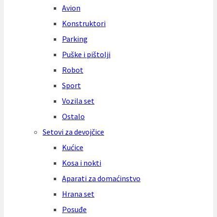
Avion
Konstruktori
Parking
Puške i pištolji
Robot
Sport
Vozila set
Ostalo
Setovi za devojčice
Kućice
Kosa i nokti
Aparati za domaćinstvo
Hrana set
Posuđe