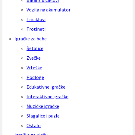
Balans biciklovi
Vozila na akumulator
Triciklovi
Trotineti
Igračke za bebe
Šetalice
Zvečke
Vrteške
Podloge
Edukativne igračke
Interaktivne igračke
Muzičke igračke
Slagalice i puzle
Ostalo