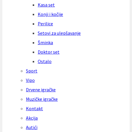
Kasa set
Konji i kočije
Perilice
Setovi za ulepšavanje
Šminka
Doktor set
Ostalo
Sport
Vipo
Drvene igračke
Muzičke igračke
Kontakt
Akcija
Autići