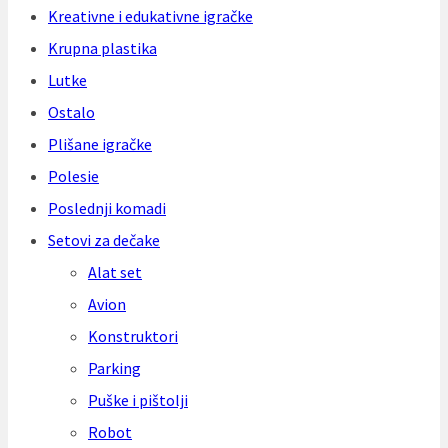
Kreativne i edukativne igračke
Krupna plastika
Lutke
Ostalo
Plišane igračke
Polesie
Poslednji komadi
Setovi za dečake
Alat set
Avion
Konstruktori
Parking
Puške i pištolji
Robot