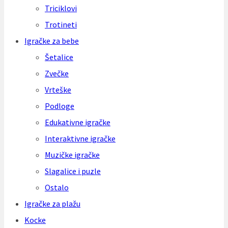
Triciklovi
Trotineti
Igračke za bebe
Šetalice
Zvečke
Vrteške
Podloge
Edukativne igračke
Interaktivne igračke
Muzičke igračke
Slagalice i puzle
Ostalo
Igračke za plažu
Kocke