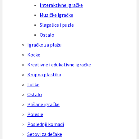
Interaktivne igračke
Muzičke igračke
Slagalice i puzle
Ostalo
Igračke za plažu
Kocke
Kreativne i edukativne igračke
Krupna plastika
Lutke
Ostalo
Plišane igračke
Polesie
Poslednji komadi
Setovi za dečake