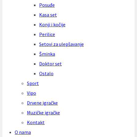
Posuđe
Kasa set
Konji i kočije
Perilice
Setovi za ulepšavanje
Šminka
Doktor set
Ostalo
Sport
Vipo
Drvene igračke
Muzičke igračke
Kontakt
O nama