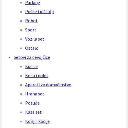
Parking
Puške i pištolji
Robot
Sport
Vozila set
Ostalo
Setovi za devojčice
Kućice
Kosa i nokti
Aparati za domaćinstvo
Hrana set
Posuđe
Kasa set
Konji i kočije