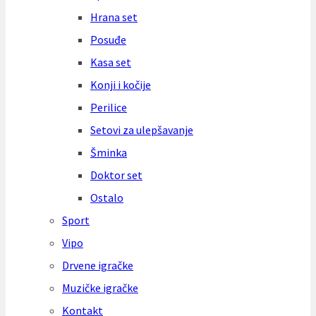
Hrana set
Posuđe
Kasa set
Konji i kočije
Perilice
Setovi za ulepšavanje
Šminka
Doktor set
Ostalo
Sport
Vipo
Drvene igračke
Muzičke igračke
Kontakt