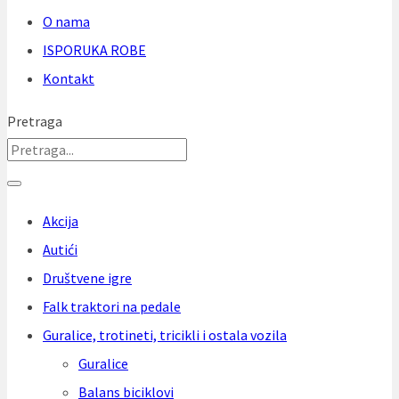
O nama
ISPORUKA ROBE
Kontakt
Pretraga
Akcija
Autići
Društvene igre
Falk traktori na pedale
Guralice, trotineti, tricikli i ostala vozila
Guralice
Balans biciklovi