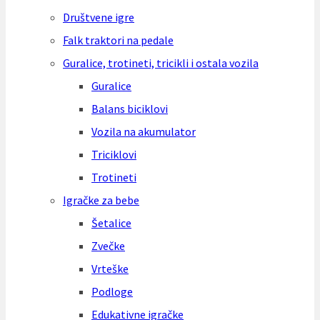
Društvene igre
Falk traktori na pedale
Guralice, trotineti, tricikli i ostala vozila
Guralice
Balans biciklovi
Vozila na akumulator
Triciklovi
Trotineti
Igračke za bebe
Šetalice
Zvečke
Vrteške
Podloge
Edukativne igračke