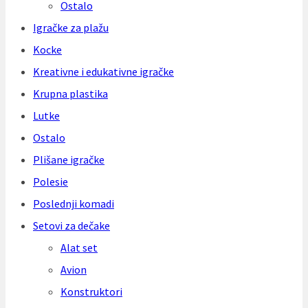
Ostalo
Igračke za plažu
Kocke
Kreativne i edukativne igračke
Krupna plastika
Lutke
Ostalo
Plišane igračke
Polesie
Poslednji komadi
Setovi za dečake
Alat set
Avion
Konstruktori