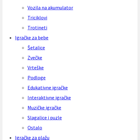
Vozila na akumulator
Triciklovi
Trotineti
Igračke za bebe
Šetalice
Zvečke
Vrteške
Podloge
Edukativne igračke
Interaktivne igračke
Muzičke igračke
Slagalice i puzle
Ostalo
Igračke za plažu