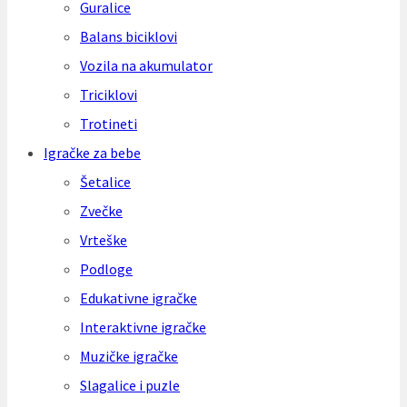
Guralice
Balans biciklovi
Vozila na akumulator
Triciklovi
Trotineti
Igračke za bebe
Šetalice
Zvečke
Vrteške
Podloge
Edukativne igračke
Interaktivne igračke
Muzičke igračke
Slagalice i puzle