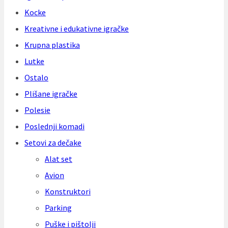
Kocke
Kreativne i edukativne igračke
Krupna plastika
Lutke
Ostalo
Plišane igračke
Polesie
Poslednji komadi
Setovi za dečake
Alat set
Avion
Konstruktori
Parking
Puške i pištolji