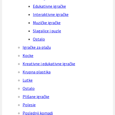
Edukativne igračke
Interaktivne igračke
Muzičke igračke
Slagalice i puzle
Ostalo
Igračke za plažu
Kocke
Kreativne i edukativne igračke
Krupna plastika
Lutke
Ostalo
Plišane igračke
Polesie
Poslednji komadi