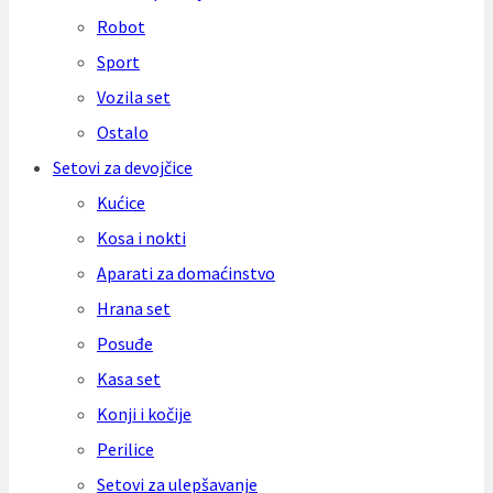
Robot
Sport
Vozila set
Ostalo
Setovi za devojčice
Kućice
Kosa i nokti
Aparati za domaćinstvo
Hrana set
Posuđe
Kasa set
Konji i kočije
Perilice
Setovi za ulepšavanje