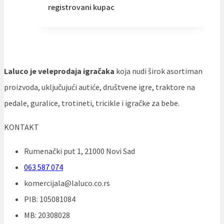
registrovani kupac
Laluco je veleprodaja igračaka
koja nudi širok asortiman
proizvoda, uključujući autiće, društvene igre, traktore na
pedale, guralice, trotineti, tricikle i igračke za bebe.
KONTAKT
Rumenački put 1, 21000 Novi Sad
063 587 074
komercijala@laluco.co.rs
PIB: 105081084
MB: 20308028