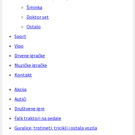
Šminka
Doktor set
Ostalo
Sport
Vipo
Drvene igračke
Muzičke igračke
Kontakt
Akcija
Autići
Društvene igre
Falk traktori na pedale
Guralice, trotineti, tricikli i ostala vozila