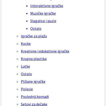
Interaktivne igračke
Muzičke igračke
Slagalice i puzle
Ostalo
Igračke za plažu
Kocke
Kreativne i edukativne igračke
Krupna plastika
Lutke
Ostalo
Plišane igračke
Polesie
Poslednji komadi
Setovi za dečake