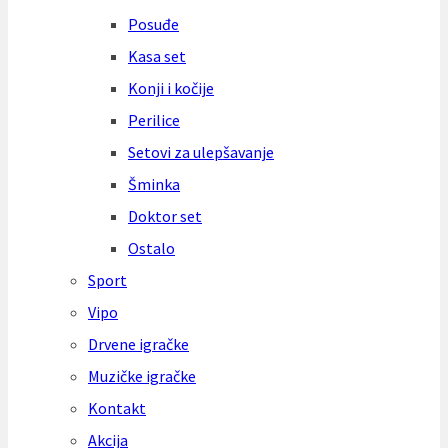
Posuđe
Kasa set
Konji i kočije
Perilice
Setovi za ulepšavanje
Šminka
Doktor set
Ostalo
Sport
Vipo
Drvene igračke
Muzičke igračke
Kontakt
Akcija