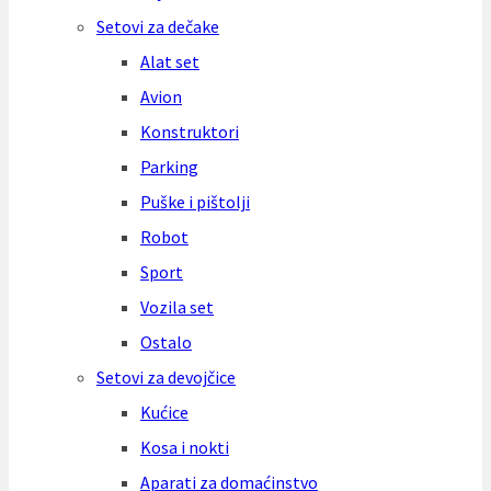
Setovi za dečake
Alat set
Avion
Konstruktori
Parking
Puške i pištolji
Robot
Sport
Vozila set
Ostalo
Setovi za devojčice
Kućice
Kosa i nokti
Aparati za domaćinstvo