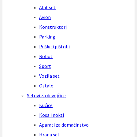
Alat set
Avion
Konstruktori
Parking
Puške i pištolji
Robot
Sport
Vozila set
Ostalo
Setovi za devojčice
Kućice
Kosa i nokti
Aparati za domaćinstvo
Hrana set