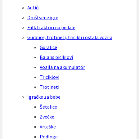
Autići
Društvene igre
Falk traktori na pedale
Guralice, trotineti, tricikli i ostala vozila
Guralice
Balans biciklovi
Vozila na akumulator
Triciklovi
Trotineti
Igračke za bebe
Šetalice
Zvečke
Vrteške
Podloge