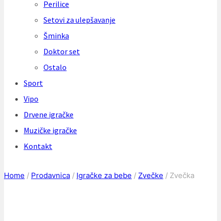
Perilice
Setovi za ulepšavanje
Šminka
Doktor set
Ostalo
Sport
Vipo
Drvene igračke
Muzičke igračke
Kontakt
Home
/
Prodavnica
/
Igračke za bebe
/
Zvečke
/
Zvečka