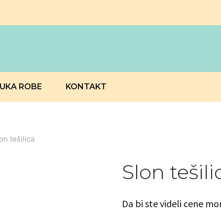
RUKA ROBE
KONTAKT
on tešilica
Slon tešili
Da bi ste videli cene mo