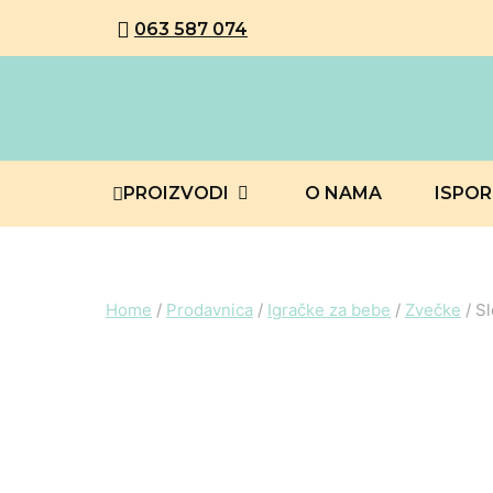
063 587 074
PROIZVODI
O NAMA
ISPO
Home
/
Prodavnica
/
Igračke za bebe
/
Zvečke
/
Sl