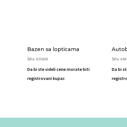
Bazen sa lopticama
Auto
Šifra: 835808
Šifra: 64
Da bi ste videli cene morate biti
Da bi st
registrovani kupac
registr