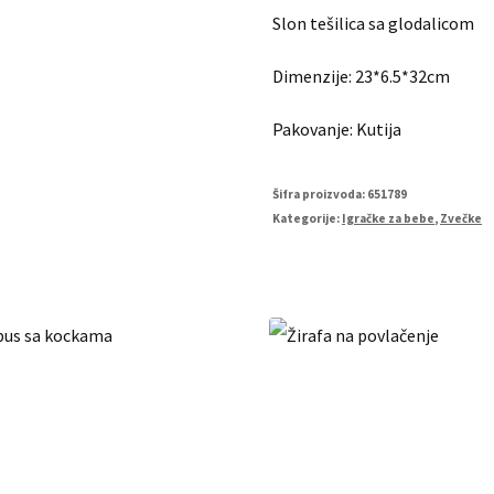
Slon tešilica sa glodalicom
Dimenzije: 23*6.5*32cm
Pakovanje: Kutija
Šifra proizvoda:
651789
Kategorije:
Igračke za bebe
,
Zvečke