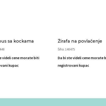
bus sa kockama
Žirafa na povlačenje
9448
Šifra: 140475
e videli cene morate biti
Da bi ste videli cene morate b
ovani kupac
registrovani kupac