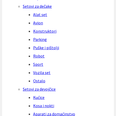
Setovi za dečake
Alat set
Avion
Konstruktori
Parking
Puške i pištolji
Robot
Sport
Vozila set
Ostalo
Setovi za devojčice
Kućice
Kosa i nokti
Aparati za domaćinstvo