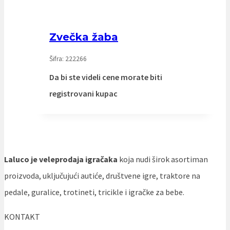
Zvečka žaba
Šifra: 222266
Da bi ste videli cene morate biti
registrovani kupac
Laluco je veleprodaja igračaka
koja nudi širok asortiman
proizvoda, uključujući autiće, društvene igre, traktore na
pedale, guralice, trotineti, tricikle i igračke za bebe.
KONTAKT