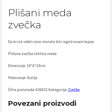
Plišani meda
zvečka
Da bi ste videli cene morate biti registrovani kupac
Plišana zvečka tešilica meda
Dimenzije: 10*6*23cm
Pakovanje: Kutija
Šifra proizvoda:
626032
Kategorija:
Zvečke
Povezani proizvodi