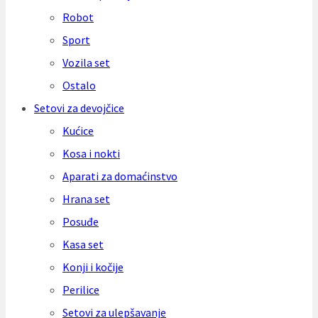
Robot
Sport
Vozila set
Ostalo
Setovi za devojčice
Kućice
Kosa i nokti
Aparati za domaćinstvo
Hrana set
Posuđe
Kasa set
Konji i kočije
Perilice
Setovi za ulepšavanje