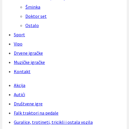
Šminka
Doktor set
Ostalo
Sport
Vipo
Drvene igračke
Muzičke igračke
Kontakt
Akcija
Autići
Društvene igre
Falk traktori na pedale
Guralice, trotineti, tricikli i ostala vozila