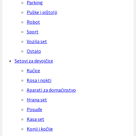
Parking
Puške i pištolji
Robot
Sport
Vozila set
Ostalo
Setovi za devojčice
Kućice
Kosa i nokti
Aparati za domaćinstvo
Hrana set
Posuđe
Kasa set
Konji i kočije