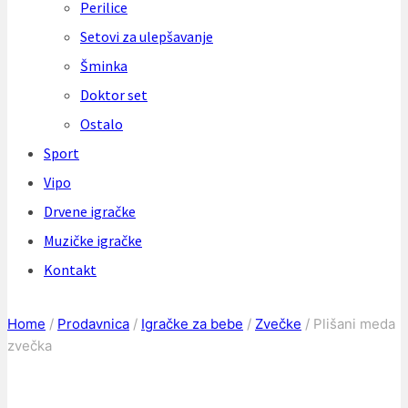
Perilice
Setovi za ulepšavanje
Šminka
Doktor set
Ostalo
Sport
Vipo
Drvene igračke
Muzičke igračke
Kontakt
Home
/
Prodavnica
/
Igračke za bebe
/
Zvečke
/
Plišani meda
zvečka