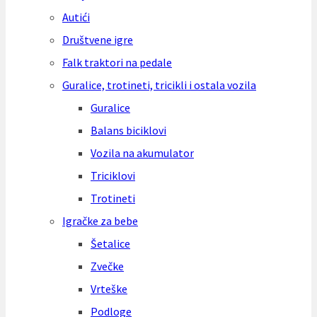
Autići
Društvene igre
Falk traktori na pedale
Guralice, trotineti, tricikli i ostala vozila
Guralice
Balans biciklovi
Vozila na akumulator
Triciklovi
Trotineti
Igračke za bebe
Šetalice
Zvečke
Vrteške
Podloge