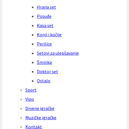
Hrana set
Posuđe
Kasa set
Konji i kočije
Perilice
Setovi za ulepšavanje
Šminka
Doktor set
Ostalo
Sport
Vipo
Drvene igračke
Muzičke igračke
Kontakt