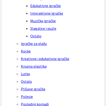
Edukativne igračke
Interaktivne igračke
Muzičke igračke
Slagalice i puzle
Ostalo
Igračke za plažu
Kocke
Kreativne i edukativne igračke
Krupna plastika
Lutke
Ostalo
Plišane igračke
Polesie
Poslednji komadi