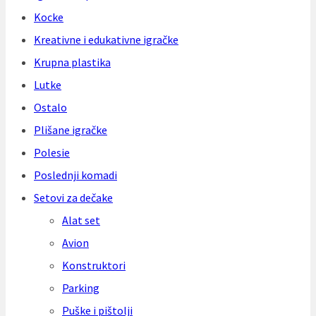
Kocke
Kreativne i edukativne igračke
Krupna plastika
Lutke
Ostalo
Plišane igračke
Polesie
Poslednji komadi
Setovi za dečake
Alat set
Avion
Konstruktori
Parking
Puške i pištolji