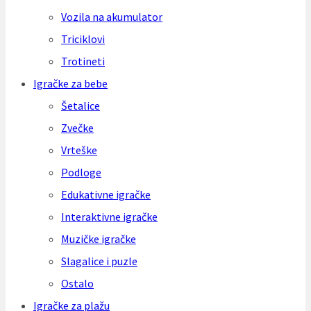
Vozila na akumulator
Triciklovi
Trotineti
Igračke za bebe
Šetalice
Zvečke
Vrteške
Podloge
Edukativne igračke
Interaktivne igračke
Muzičke igračke
Slagalice i puzle
Ostalo
Igračke za plažu