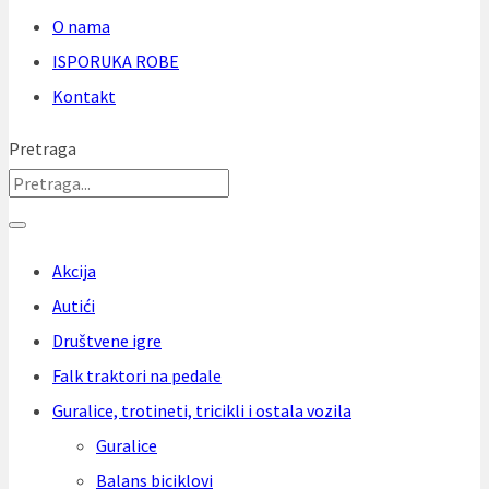
O nama
ISPORUKA ROBE
Kontakt
Pretraga
Akcija
Autići
Društvene igre
Falk traktori na pedale
Guralice, trotineti, tricikli i ostala vozila
Guralice
Balans biciklovi