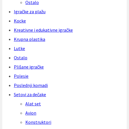
Ostalo
Igračke za plažu
Kocke
Kreativne i edukativne igračke
Krupna plastika
Lutke
Ostalo
Plišane igračke
Polesie
Poslednji komadi
Setovi za dečake
Alat set
Avion
Konstruktori