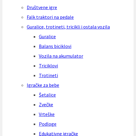
Društvene igre
Falk traktori na pedale
Guralice, trotineti, tricikli i ostala vozila
Guralice
Balans biciklovi
Vozila na akumulator
Triciklovi
Trotineti
Igračke za bebe
Šetalice
Zvečke
Vrteške
Podloge
Edukativne igračke