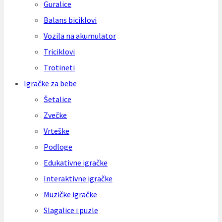
Guralice
Balans biciklovi
Vozila na akumulator
Triciklovi
Trotineti
Igračke za bebe
Šetalice
Zvečke
Vrteške
Podloge
Edukativne igračke
Interaktivne igračke
Muzičke igračke
Slagalice i puzle