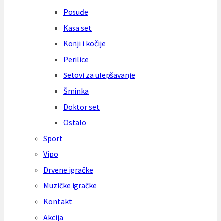
Posuđe
Kasa set
Konji i kočije
Perilice
Setovi za ulepšavanje
Šminka
Doktor set
Ostalo
Sport
Vipo
Drvene igračke
Muzičke igračke
Kontakt
Akcija