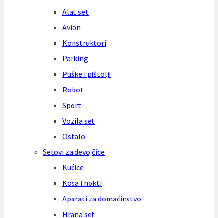
Alat set
Avion
Konstruktori
Parking
Puške i pištolji
Robot
Sport
Vozila set
Ostalo
Setovi za devojčice
Kućice
Kosa i nokti
Aparati za domaćinstvo
Hrana set