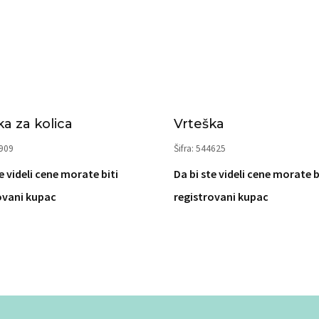
ka za kolica
Vrteška
6909
Šifra: 544625
e videli cene morate biti
Da bi ste videli cene morate b
ovani kupac
registrovani kupac