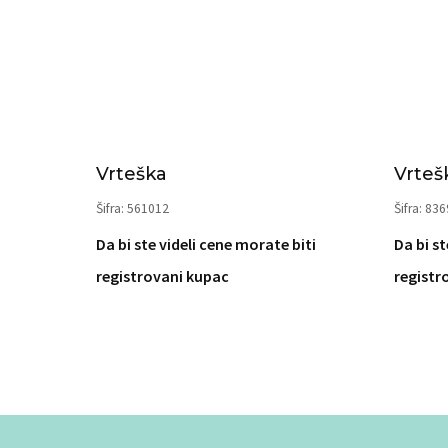
Vrteška
Vrteš
Šifra: 561012
Šifra: 83
Da bi ste videli cene morate biti
Da bi st
registrovani kupac
registr