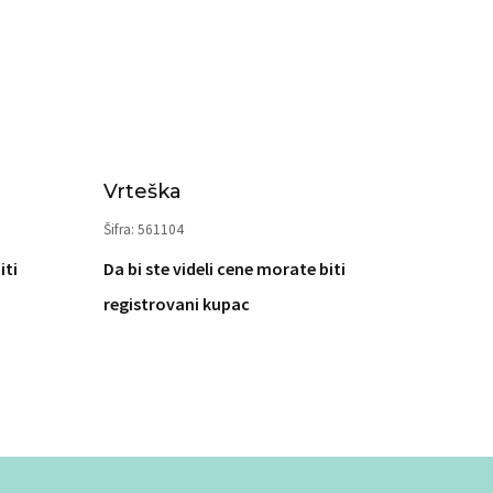
Vrteška
Šifra: 561104
iti
Da bi ste videli cene morate biti
registrovani kupac