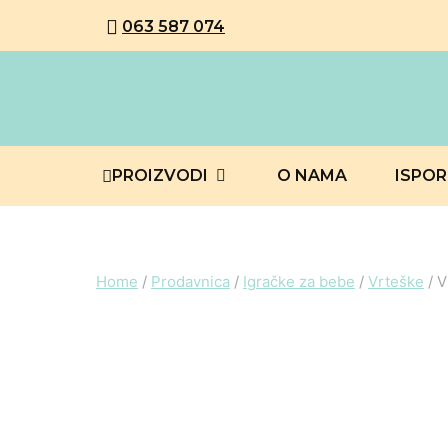
063 587 074
PROIZVODI
O NAMA
ISPO
Home
/
Prodavnica
/
Igračke za bebe
/
Vrteške
/
V