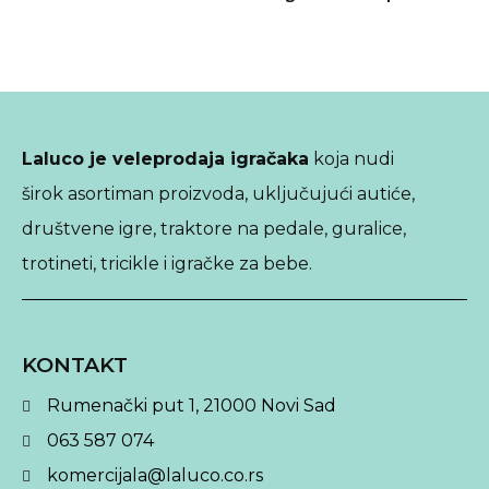
Laluco je veleprodaja igračaka
koja nudi
širok asortiman proizvoda, uključujući autiće,
društvene igre, traktore na pedale, guralice,
trotineti, tricikle i igračke za bebe.
KONTAKT
Rumenački put 1, 21000 Novi Sad
063 587 074
komercijala@laluco.co.rs