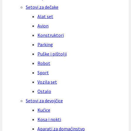
Setovi za dečake
Alat set
Avion
Konstruktori
Parking
Puške i pištolji
Robot
Sport
Vozila set
Ostalo
Setovi za devojčice
Kućice
Kosa i nokti
Aparati za domaćinstvo