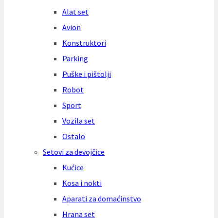
Alat set
Avion
Konstruktori
Parking
Puške i pištolji
Robot
Sport
Vozila set
Ostalo
Setovi za devojčice
Kućice
Kosa i nokti
Aparati za domaćinstvo
Hrana set