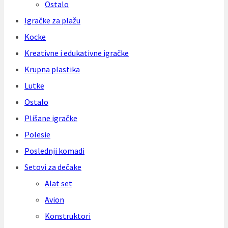
Ostalo
Igračke za plažu
Kocke
Kreativne i edukativne igračke
Krupna plastika
Lutke
Ostalo
Plišane igračke
Polesie
Poslednji komadi
Setovi za dečake
Alat set
Avion
Konstruktori