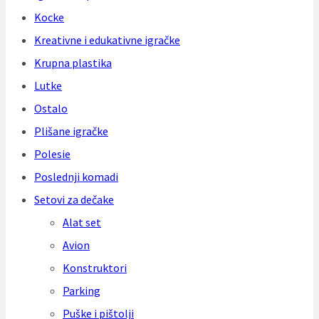
Kocke
Kreativne i edukativne igračke
Krupna plastika
Lutke
Ostalo
Plišane igračke
Polesie
Poslednji komadi
Setovi za dečake
Alat set
Avion
Konstruktori
Parking
Puške i pištolji