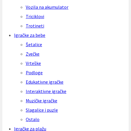
Vozila na akumulator
Triciklovi
Trotineti
Igračke za bebe
Šetalice
Zvečke
Vrteške
Podloge
Edukativne igračke
Interaktivne igračke
Muzičke igračke
Slagalice i puzle
Ostalo
Igračke za plažu