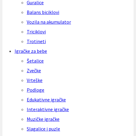
Guralice
Balans biciklovi
Vozila na akumulator
Triciklovi
Trotineti
Igračke za bebe
Šetalice
Zvečke
Vrteške
Podloge
Edukativne igračke
Interaktivne igračke
Muzičke igračke
Slagalice i puzle