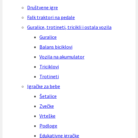
Društvene igre
Falk traktori na pedale
Guralice, trotineti, tricikli i ostala vozila
Guralice
Balans biciklovi
Vozila na akumulator
Triciklovi
Trotineti
Igračke za bebe
Šetalice
Zvečke
Vrteške
Podloge
Edukativne igračke