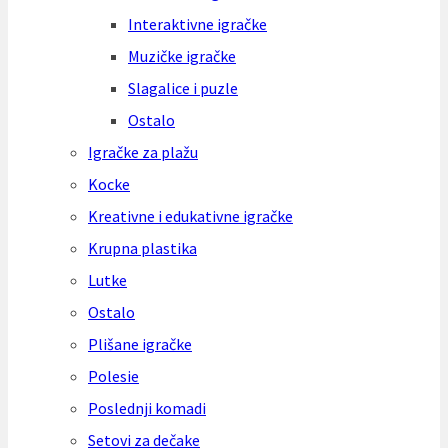
Interaktivne igračke
Muzičke igračke
Slagalice i puzle
Ostalo
Igračke za plažu
Kocke
Kreativne i edukativne igračke
Krupna plastika
Lutke
Ostalo
Plišane igračke
Polesie
Poslednji komadi
Setovi za dečake