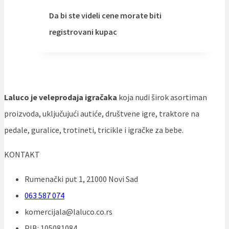
Da bi ste videli cene morate biti
registrovani kupac
Laluco je veleprodaja igračaka
koja nudi širok asortiman
proizvoda, uključujući autiće, društvene igre, traktore na
pedale, guralice, trotineti, tricikle i igračke za bebe.
KONTAKT
Rumenački put 1, 21000 Novi Sad
063 587 074
komercijala@laluco.co.rs
PIB: 105081084