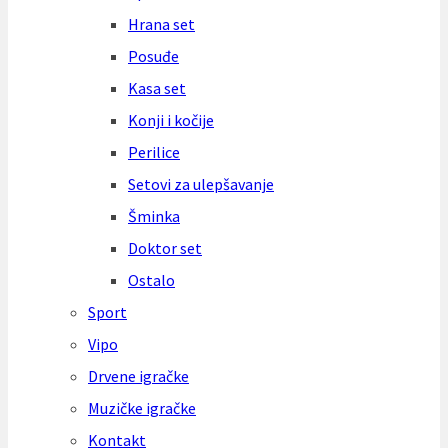
Hrana set
Posuđe
Kasa set
Konji i kočije
Perilice
Setovi za ulepšavanje
Šminka
Doktor set
Ostalo
Sport
Vipo
Drvene igračke
Muzičke igračke
Kontakt