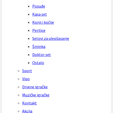
Posuđe
Kasa set
Konji i kočije
Perilice
Setovi za ulepšavanje
Šminka
Doktor set
Ostalo
Sport
Vipo
Drvene igračke
Muzičke igračke
Kontakt
Akcija