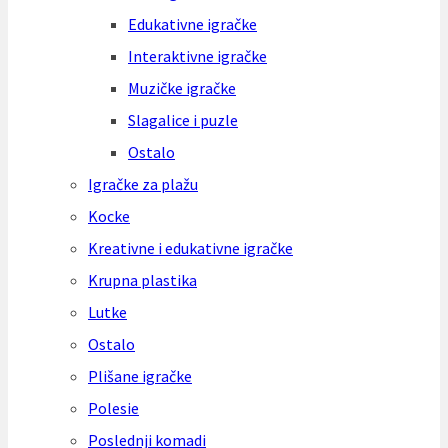
Edukativne igračke
Interaktivne igračke
Muzičke igračke
Slagalice i puzle
Ostalo
Igračke za plažu
Kocke
Kreativne i edukativne igračke
Krupna plastika
Lutke
Ostalo
Plišane igračke
Polesie
Poslednji komadi