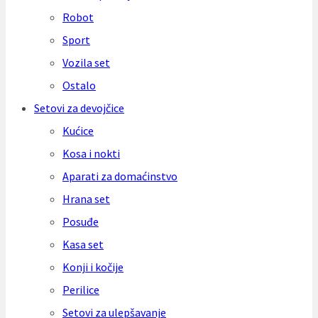
Robot
Sport
Vozila set
Ostalo
Setovi za devojčice
Kućice
Kosa i nokti
Aparati za domaćinstvo
Hrana set
Posuđe
Kasa set
Konji i kočije
Perilice
Setovi za ulepšavanje