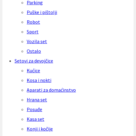
Parking
Puške i pištolji
Robot
Sport
Vozila set
Ostalo
Setovi za devojčice
Kućice
Kosa i nokti
Aparati za domaćinstvo
Hrana set
Posuđe
Kasa set
Konji i kočije