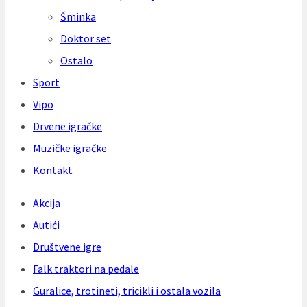
Šminka
Doktor set
Ostalo
Sport
Vipo
Drvene igračke
Muzičke igračke
Kontakt
Akcija
Autići
Društvene igre
Falk traktori na pedale
Guralice, trotineti, tricikli i ostala vozila