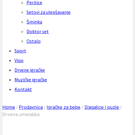
Perilice
Setovi za ulepšavanje
Šminka
Doktor set
Ostalo
Sport
Vipo
Drvene igračke
Muzičke igračke
Kontakt
Home
/
Prodavnica
/
Igračke za bebe
/
Slagalice i puzle
/
Drvena umetaljka