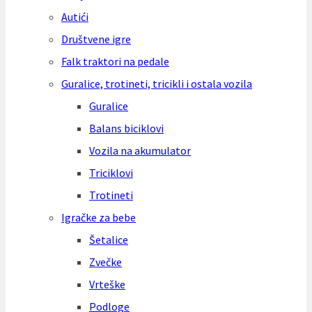
Autići
Društvene igre
Falk traktori na pedale
Guralice, trotineti, tricikli i ostala vozila
Guralice
Balans biciklovi
Vozila na akumulator
Triciklovi
Trotineti
Igračke za bebe
Šetalice
Zvečke
Vrteške
Podloge