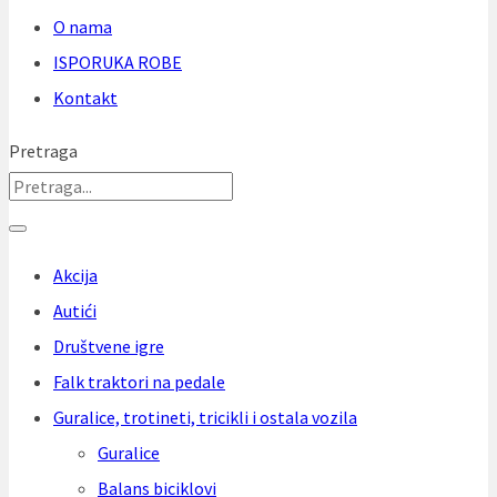
O nama
ISPORUKA ROBE
Kontakt
Pretraga
Akcija
Autići
Društvene igre
Falk traktori na pedale
Guralice, trotineti, tricikli i ostala vozila
Guralice
Balans biciklovi