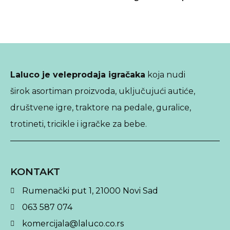
Laluco je veleprodaja igračaka
koja nudi
širok asortiman proizvoda, uključujući autiće,
društvene igre, traktore na pedale, guralice,
trotineti, tricikle i igračke za bebe.
KONTAKT
Rumenački put 1, 21000 Novi Sad
063 587 074
komercijala@laluco.co.rs