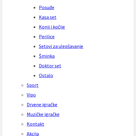
Posuđe
Kasa set
Konji i kočije
Perilice
Setovi za ulepšavanje
Šminka
Doktor set
Ostalo
Sport
Vipo
Drvene igračke
Muzičke igračke
Kontakt
Akcija