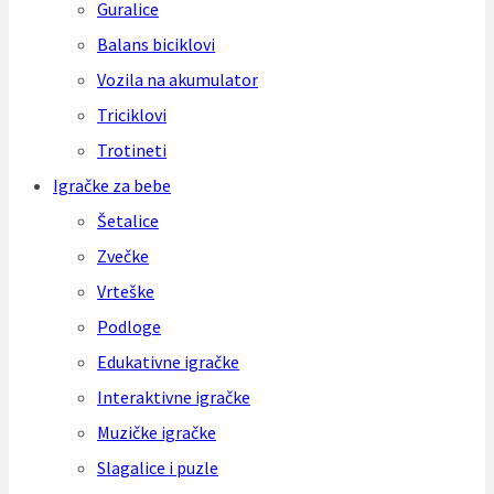
Guralice
Balans biciklovi
Vozila na akumulator
Triciklovi
Trotineti
Igračke za bebe
Šetalice
Zvečke
Vrteške
Podloge
Edukativne igračke
Interaktivne igračke
Muzičke igračke
Slagalice i puzle