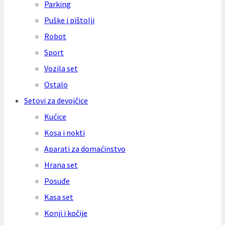
Parking
Puške i pištolji
Robot
Sport
Vozila set
Ostalo
Setovi za devojčice
Kućice
Kosa i nokti
Aparati za domaćinstvo
Hrana set
Posuđe
Kasa set
Konji i kočije