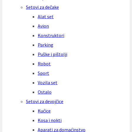
Setovi za dečake
Alat set
Avion
Konstruktori
Parking
Puške i pištolji
Robot
Sport
Vozila set
Ostalo
Setovi za devojčice
Kućice
Kosa i nokti
Aparati za domaćinstvo