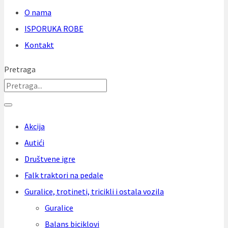
O nama
ISPORUKA ROBE
Kontakt
Pretraga
Akcija
Autići
Društvene igre
Falk traktori na pedale
Guralice, trotineti, tricikli i ostala vozila
Guralice
Balans biciklovi