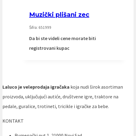
Muzički plišani zec
Šifra: 651999
Da bi ste videli cene morate biti
registrovani kupac
Laluco je veleprodaja igračaka
koja nudi širok asortiman
proizvoda, uključujući autiće, društvene igre, traktore na
pedale, guralice, trotineti, tricikle i igračke za bebe.
KONTAKT
Rumenački put 1, 21000 Novi Sad