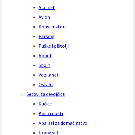
Alat set
Avion
Konstruktori
Parking
Puške i pištolji
Robot
Sport
Vozila set
Ostalo
Setovi za devojčice
Kućice
Kosa i nokti
Aparati za domaćinstvo
Hrana set