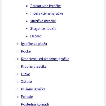
Edukativne igračke
Interaktivne igračke
Muzičke igračke
Slagalice i puzle
Ostalo
Igračke za plažu
Kocke
Kreativne i edukativne igračke
Krupna plastika
Lutke
Ostalo
Plišane igračke
Polesie
Poslednji komadi