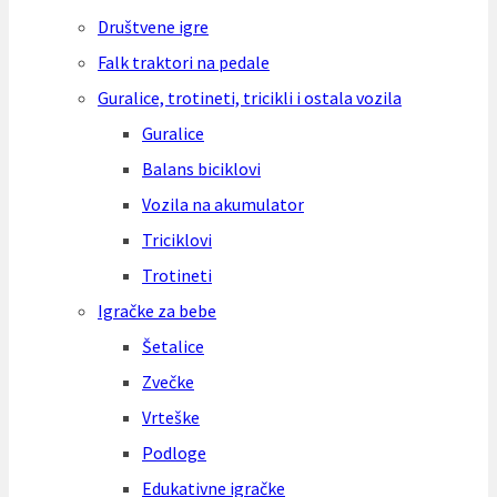
Društvene igre
Falk traktori na pedale
Guralice, trotineti, tricikli i ostala vozila
Guralice
Balans biciklovi
Vozila na akumulator
Triciklovi
Trotineti
Igračke za bebe
Šetalice
Zvečke
Vrteške
Podloge
Edukativne igračke