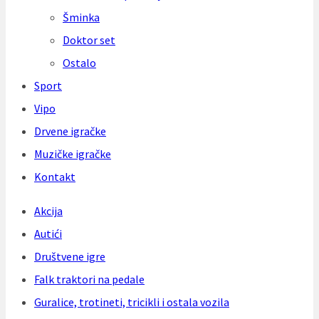
Šminka
Doktor set
Ostalo
Sport
Vipo
Drvene igračke
Muzičke igračke
Kontakt
Akcija
Autići
Društvene igre
Falk traktori na pedale
Guralice, trotineti, tricikli i ostala vozila