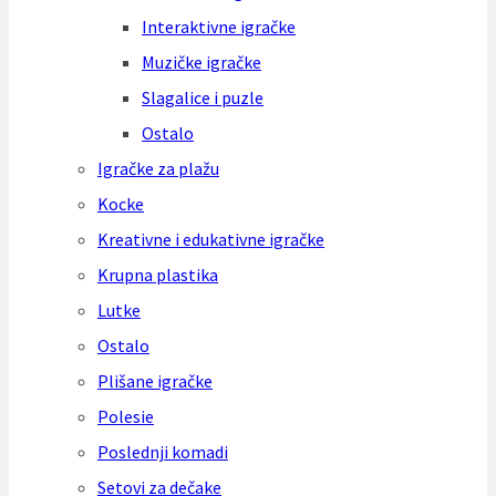
Interaktivne igračke
Muzičke igračke
Slagalice i puzle
Ostalo
Igračke za plažu
Kocke
Kreativne i edukativne igračke
Krupna plastika
Lutke
Ostalo
Plišane igračke
Polesie
Poslednji komadi
Setovi za dečake