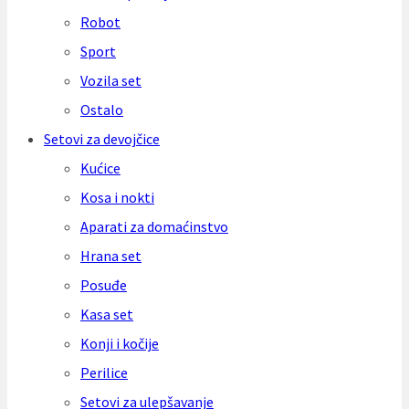
Robot
Sport
Vozila set
Ostalo
Setovi za devojčice
Kućice
Kosa i nokti
Aparati za domaćinstvo
Hrana set
Posuđe
Kasa set
Konji i kočije
Perilice
Setovi za ulepšavanje