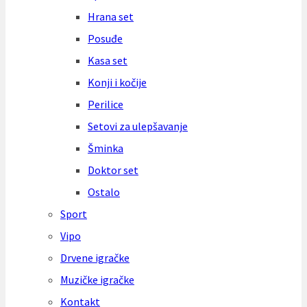
Hrana set
Posuđe
Kasa set
Konji i kočije
Perilice
Setovi za ulepšavanje
Šminka
Doktor set
Ostalo
Sport
Vipo
Drvene igračke
Muzičke igračke
Kontakt