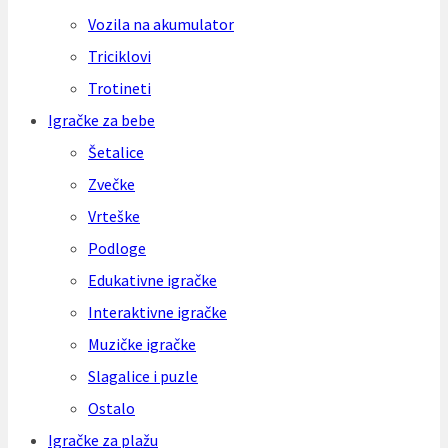
Vozila na akumulator
Triciklovi
Trotineti
Igračke za bebe
Šetalice
Zvečke
Vrteške
Podloge
Edukativne igračke
Interaktivne igračke
Muzičke igračke
Slagalice i puzle
Ostalo
Igračke za plažu