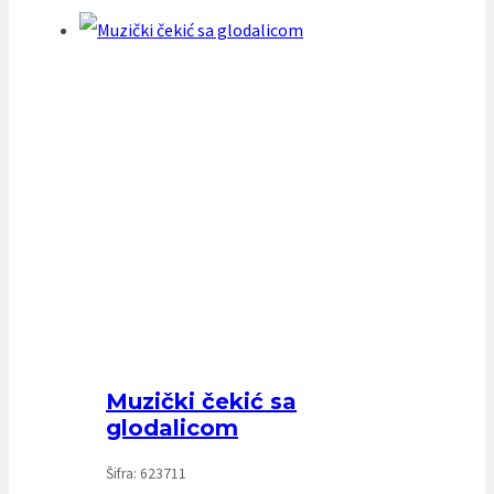
Muzički čekić sa
glodalicom
Šifra: 623711