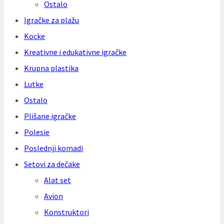
Ostalo
Igračke za plažu
Kocke
Kreativne i edukativne igračke
Krupna plastika
Lutke
Ostalo
Plišane igračke
Polesie
Poslednji komadi
Setovi za dečake
Alat set
Avion
Konstruktori