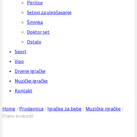
Perilice
Setovi za ulepšavanje
Šminka
Doktor set
Ostalo
Sport
Vipo
Drvene igračke
Muzičke igračke
Kontakt
Home
/
Prodavnica
/
Igračke za bebe
/
Muzičke igračke
/
Piano krokodil