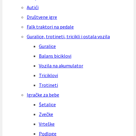
Autići
Društvene igre
Falk traktori na pedale
Guralice, trotineti, tricikli i ostala vozila
Guralice
Balans biciklovi
Vozila na akumulator
Triciklovi
Trotineti
Igračke za bebe
Šetalice
Zvečke
Vrteške
Podloge