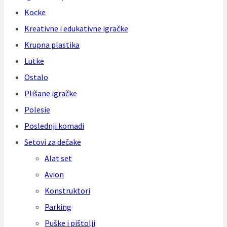
Kocke
Kreativne i edukativne igračke
Krupna plastika
Lutke
Ostalo
Plišane igračke
Polesie
Poslednji komadi
Setovi za dečake
Alat set
Avion
Konstruktori
Parking
Puške i pištolji