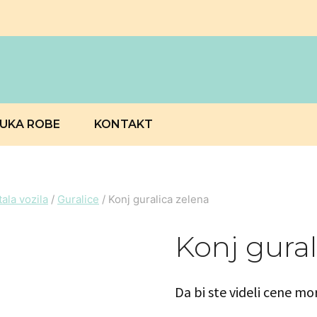
RUKA ROBE
KONTAKT
stala vozila
/
Guralice
/
Konj guralica zelena
Konj gural
Da bi ste videli cene mo