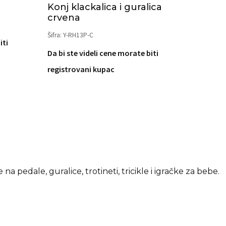
Konj klackalica i guralica
crvena
Šifra: Y-RH13P-C
iti
Da bi ste videli cene morate biti
registrovani kupac
a pedale, guralice, trotineti, tricikle i igračke za bebe.