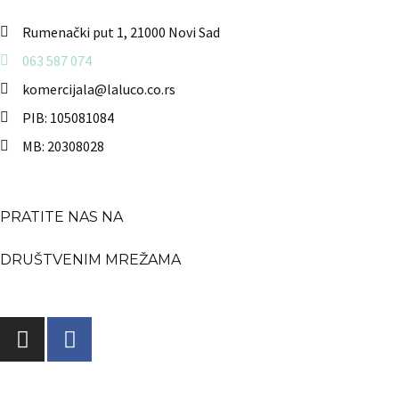
Rumenački put 1, 21000 Novi Sad
063 587 074
komercijala@laluco.co.rs
PIB: 105081084
MB: 20308028
PRATITE NAS NA
DRUŠTVENIM MREŽAMA