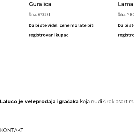
Guralica
Lama 
Šifra: 673181
Šifra: Y-
Da bi ste videli cene morate biti
Da bi st
registrovani kupac
registr
Laluco je veleprodaja igračaka
koja nudi širok asortima
KONTAKT