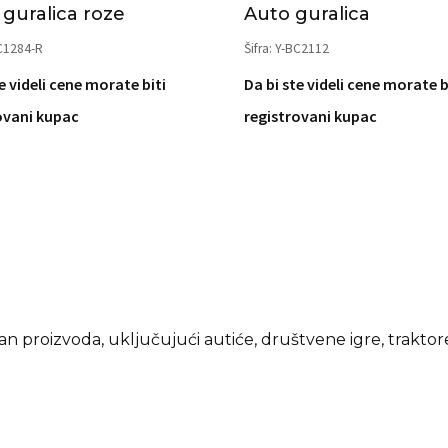
guralica roze
Auto guralica
BC1284-R
Šifra: Y-BC2112
e videli cene morate biti
Da bi ste videli cene morate b
ovani kupac
registrovani kupac
n proizvoda, uključujući autiće, društvene igre, traktore n