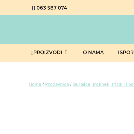
063 587 074
PROIZVODI
O NAMA
ISPO
Home
/
Prodavnica
/
Guralice, trotineti, tricikli i o