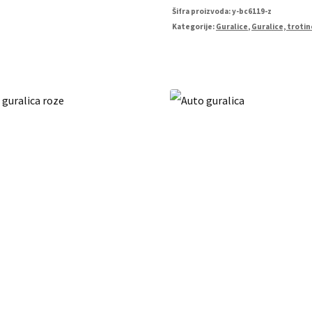
Šifra proizvoda:
y-bc6119-z
Kategorije:
Guralice
,
Guralice, trotine