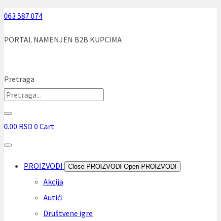
Skip
063 587 074
to
PORTAL NAMENJEN B2B KUPCIMA
content
Pretraga
0.00
RSD
0
Cart
PROIZVODI
Close PROIZVODI
Open PROIZVODI
Akcija
Autići
Društvene igre