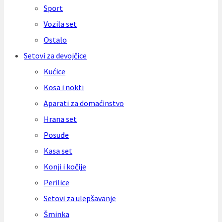
Sport
Vozila set
Ostalo
Setovi za devojčice
Kućice
Kosa i nokti
Aparati za domaćinstvo
Hrana set
Posuđe
Kasa set
Konji i kočije
Perilice
Setovi za ulepšavanje
Šminka