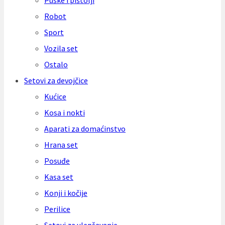
Puške i pištolji
Robot
Sport
Vozila set
Ostalo
Setovi za devojčice
Kućice
Kosa i nokti
Aparati za domaćinstvo
Hrana set
Posuđe
Kasa set
Konji i kočije
Perilice