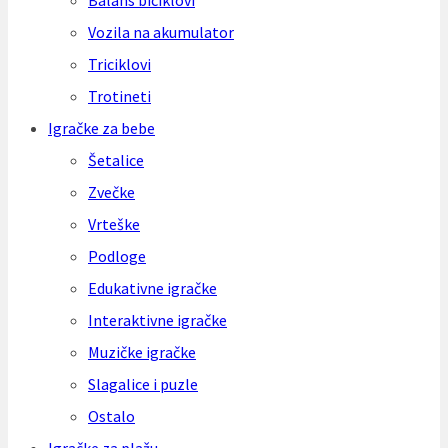
Balans biciklovi
Vozila na akumulator
Triciklovi
Trotineti
Igračke za bebe
Šetalice
Zvečke
Vrteške
Podloge
Edukativne igračke
Interaktivne igračke
Muzičke igračke
Slagalice i puzle
Ostalo