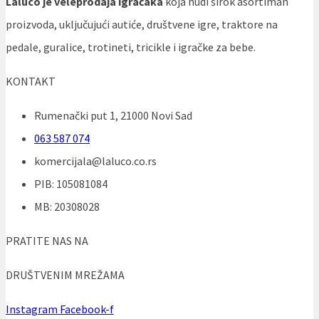
Laluco je veleprodaja igračaka
koja nudi širok asortiman
proizvoda, uključujući autiće, društvene igre, traktore na
pedale, guralice, trotineti, tricikle i igračke za bebe.
KONTAKT
Rumenački put 1, 21000 Novi Sad
063 587 074
komercijala@laluco.co.rs
PIB: 105081084
MB: 20308028
PRATITE NAS NA
DRUŠTVENIM MREŽAMA
Instagram
Facebook-f