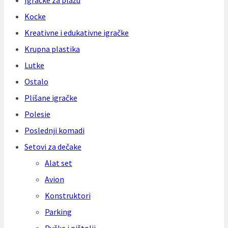
Igračke za plažu
Kocke
Kreativne i edukativne igračke
Krupna plastika
Lutke
Ostalo
Plišane igračke
Polesie
Poslednji komadi
Setovi za dečake
Alat set
Avion
Konstruktori
Parking