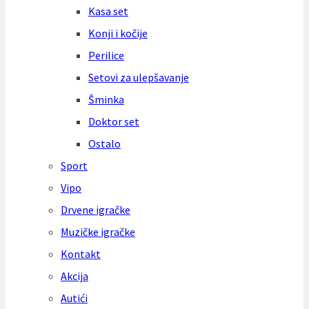
Kasa set
Konji i kočije
Perilice
Setovi za ulepšavanje
Šminka
Doktor set
Ostalo
Sport
Vipo
Drvene igračke
Muzičke igračke
Kontakt
Akcija
Autići