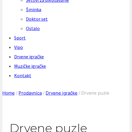
Setovi za ulepšavanje
Šminka
Doktor set
Ostalo
Sport
Vipo
Drvene igračke
Muzičke igračke
Kontakt
Home
/
Prodavnica
/
Drvene igračke
/
Drvene puzle
Drvene puzle