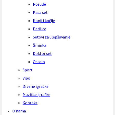
Posuđe
Kasa set
Konji i kočije
Perilice
Setovi za ulepšavanje
Šminka
Doktor set
Ostalo
Sport
Vipo
Drvene igračke
Muzičke igračke
Kontakt
O nama