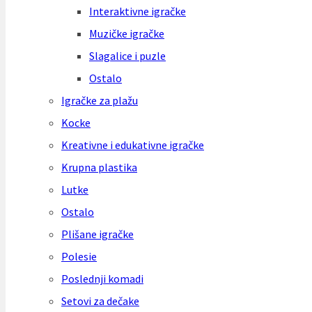
Interaktivne igračke
Muzičke igračke
Slagalice i puzle
Ostalo
Igračke za plažu
Kocke
Kreativne i edukativne igračke
Krupna plastika
Lutke
Ostalo
Plišane igračke
Polesie
Poslednji komadi
Setovi za dečake