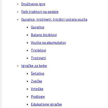
Društvene igre
Falk traktori na pedale
Guralice, trotineti, tricikli i ostala vozila
Guralice
Balans biciklovi
Vozila na akumulator
Triciklovi
Trotineti
Igračke za bebe
Šetalice
Zvečke
Vrteške
Podloge
Edukativne igračke