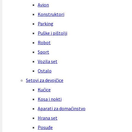
Avion
Konstruktori
Parking
Puške i pištolji
Robot
Sport
Vozila set
Ostalo
Setovi za devojčice
Kućice
Kosa i nokti
Aparati za domaćinstvo
Hrana set
Posuđe