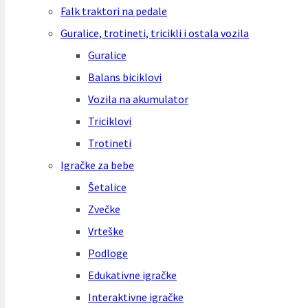
Falk traktori na pedale
Guralice, trotineti, tricikli i ostala vozila
Guralice
Balans biciklovi
Vozila na akumulator
Triciklovi
Trotineti
Igračke za bebe
Šetalice
Zvečke
Vrteške
Podloge
Edukativne igračke
Interaktivne igračke