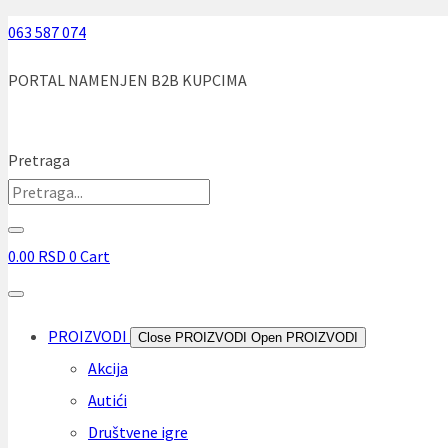
Skip
063 587 074
to
PORTAL NAMENJEN B2B KUPCIMA
content
Pretraga
0.00
RSD
0
Cart
PROIZVODI
Close PROIZVODI
Open PROIZVODI
Akcija
Autići
Društvene igre