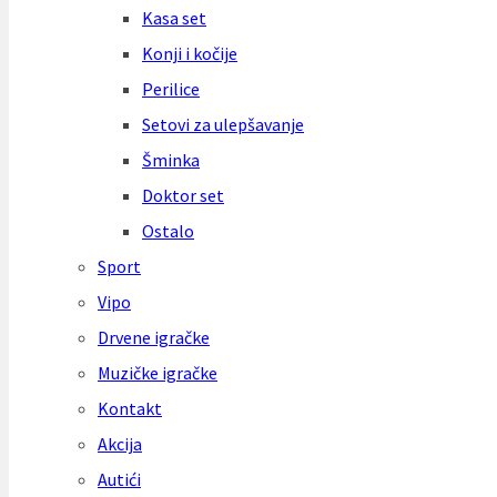
Kasa set
Konji i kočije
Perilice
Setovi za ulepšavanje
Šminka
Doktor set
Ostalo
Sport
Vipo
Drvene igračke
Muzičke igračke
Kontakt
Akcija
Autići