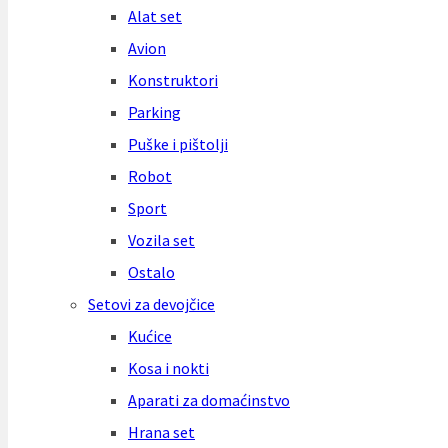
Alat set
Avion
Konstruktori
Parking
Puške i pištolji
Robot
Sport
Vozila set
Ostalo
Setovi za devojčice
Kućice
Kosa i nokti
Aparati za domaćinstvo
Hrana set