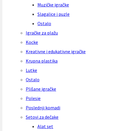
Muzičke igračke
Slagalice i puzle
Ostalo
Igračke za plažu
Kocke
Kreativne i edukativne igračke
Krupna plastika
Lutke
Ostalo
Plišane igračke
Polesie
Poslednji komadi
Setovi za dečake
Alat set