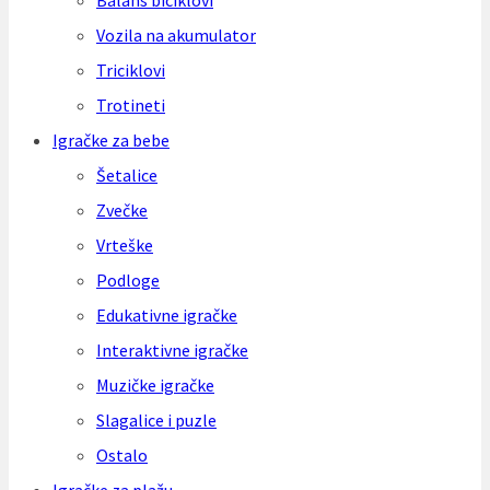
Balans biciklovi
Vozila na akumulator
Triciklovi
Trotineti
Igračke za bebe
Šetalice
Zvečke
Vrteške
Podloge
Edukativne igračke
Interaktivne igračke
Muzičke igračke
Slagalice i puzle
Ostalo