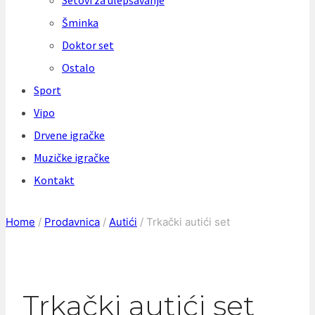
Setovi za ulepšavanje
Šminka
Doktor set
Ostalo
Sport
Vipo
Drvene igračke
Muzičke igračke
Kontakt
Home
/
Prodavnica
/
Autići
/
Trkački autići set
Trkački autići set