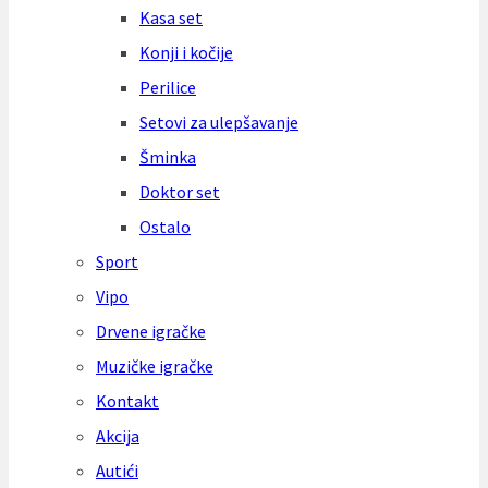
Kasa set
Konji i kočije
Perilice
Setovi za ulepšavanje
Šminka
Doktor set
Ostalo
Sport
Vipo
Drvene igračke
Muzičke igračke
Kontakt
Akcija
Autići