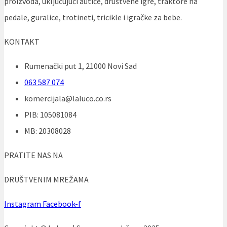
proizvoda, uključujući autiće, društvene igre, traktore na
pedale, guralice, trotineti, tricikle i igračke za bebe.
KONTAKT
Rumenački put 1, 21000 Novi Sad
063 587 074
komercijala@laluco.co.rs
PIB: 105081084
MB: 20308028
PRATITE NAS NA
DRUŠTVENIM MREŽAMA
Instagram
Facebook-f