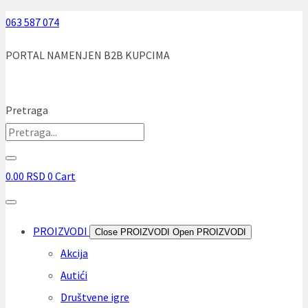
Skip
063 587 074
to
PORTAL NAMENJEN B2B KUPCIMA
content
Pretraga
0.00
RSD
0
Cart
PROIZVODI
Close PROIZVODI
Open PROIZVODI
Akcija
Autići
Društvene igre