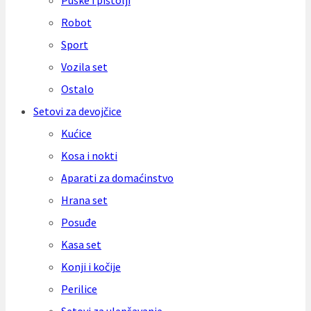
Puške i pištolji
Robot
Sport
Vozila set
Ostalo
Setovi za devojčice
Kućice
Kosa i nokti
Aparati za domaćinstvo
Hrana set
Posuđe
Kasa set
Konji i kočije
Perilice