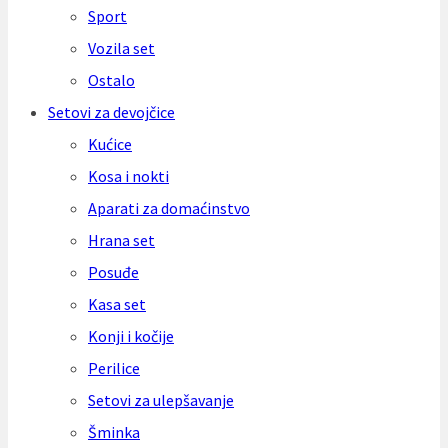
Sport
Vozila set
Ostalo
Setovi za devojčice
Kućice
Kosa i nokti
Aparati za domaćinstvo
Hrana set
Posuđe
Kasa set
Konji i kočije
Perilice
Setovi za ulepšavanje
Šminka