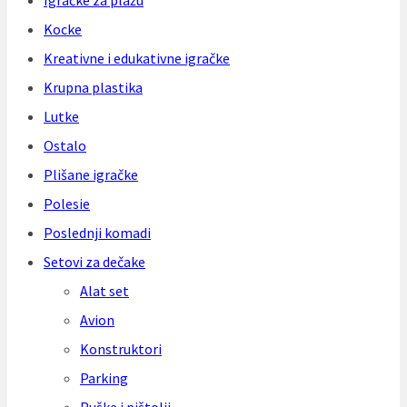
Igračke za plažu
Kocke
Kreativne i edukativne igračke
Krupna plastika
Lutke
Ostalo
Plišane igračke
Polesie
Poslednji komadi
Setovi za dečake
Alat set
Avion
Konstruktori
Parking