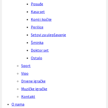
Posuđe
Kasa set
Konji i kočije
Perilice
Setovi za ulepšavanje
Šminka
Doktor set
Ostalo
Sport
Vipo
Drvene igračke
Muzičke igračke
Kontakt
O nama