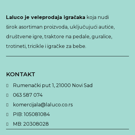
Laluco je veleprodaja igračaka
koja nudi
širok asortiman proizvoda, uključujući autiće,
društvene igre, traktore na pedale, guralice,
trotineti, tricikle i igračke za bebe.
KONTAKT
Rumenački put 1, 21000 Novi Sad
063 587 074
komercijala@laluco.co.rs
PIB: 105081084
MB: 20308028